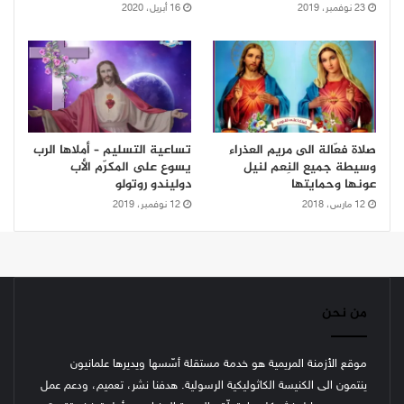
23 نوفمبر، 2019
16 أبريل، 2020
صلاة فعّالة الى مريم العذراء
تساعية التسليم – أملاها الرب
وسيطة جميع النِعم لنيل
يسوع على المكرّم الأب
عونها وحمايتها
دوليندو روتولو
12 مارس، 2018
12 نوفمبر، 2019
من نحن
موقع الأزمنة المريمية هو خدمة مستقلة أسّسها ويديرها علمانيون
ينتمون الى الكنيسة الكاثوليكية الرسولية. هدفنا نشر، تعميم، ودعم عمل