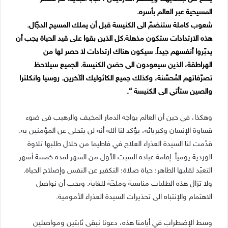
المسيحية عبر العالم بأسره.
شعوب كاملة ستنضمّ الى الكنيسة قبل أن يملك المسيح الدجّال.
هذه الارتدادات ستكون مذهلة.كل الذين بقوا على قيد الحياة يجب أن
يدبّروا أنفسهم جيداً. سيكون هناك ارتدادات لا حصر لها من
الهراطقة، الذين سيعودون الى حضن الكنيسة. الجميع سيلاحظ
تصرّفاتهم المُحسّنة، وكذلك جميع الكاثوليك الآخرين. روسيا وانكلترا
والصين ستأتي الى الكنيسة “.
وهكذا، في حين أن العالم يواجه الدمار المخيف والرهيب في ضوء
قساوة الإنسان وكبريائه، يؤكد لنا الله أنه لن يتخلى عن المؤمنين به.
قدّمت لنا السيدة العذراء العلاج في فاطيما من خلال طلبها تلاوة
الوردية يومياً. إقامة عبادة السبت الأول من الشهر لمدة خمسة أشهر.
التعبّد لقلبها الطاهر؛ حياة صلاة؛ التكفير عن النفس وإصلاح الحياة.
ولا تزال هذه الطلبات مناسبة وملحّة للغاية. ويجب أن نواصل
الاهتمام والإنتباه الى تحذيرات السيدة العذراء الأمومية.
وسط الإضطراب في أيامنا هذه، دعونا نبقى ثابتين ومواصلين