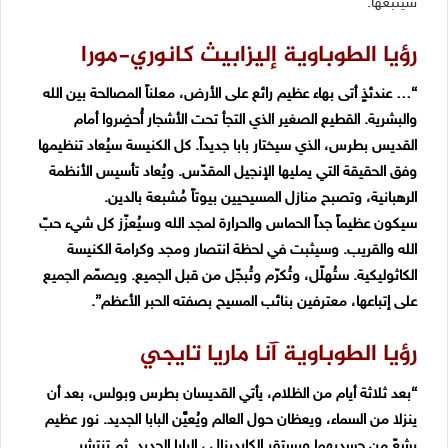
سيتبعها.
رؤيا الطوباوية إليزابيث كانوري-مورا
“… عندئذٍ أتى بهاء عظيم رائع على الأرض، معلناً المصالحة بين الله
والبشرية. القطيع الصغير الذي التجأ تحت الأشجار أُحضِروا أمام
القديس بطرس، الذي سيختار بابا جديداً. كل الكنيسة سيُعاد تنظيمها
وفق الحقيقة التي يمليها الإنجيل المقدّس. ويُعاد تأسيس الأنظمة
الرهبانية، وتصبح منازل المسيحيين بيوتاً مُشبعة بالدين.
سيكون عظيماً جداً الحماس والحرارة لمجد الله وسيُعزّز كل شيء حبّ
الله والقريب. وسيثبت في لحظة انتصار ومجد وكرامة الكنيسة
الكاثوليكية. ستُهلّل، وتُكرّم وتُبجّل من قبل الجميع. ويصمّم الجميع
على إتباعها، معترفين بنائب المسيح بصفته الحبر الأعظم”.
رؤيا الطوباوية آنا ماريا تايجي
“بعد ثلاثة أيام من الظلام، يأتي القديسان بطرس وبولس، بعد أن
ينزلا من السماء، ويعظان حول العالم ويُعيَّن البابا الجديد. نور عظيم
يشعّ من جسديهما ويستقر الكاردينال ، البابا الجديد. ثم تنتشر