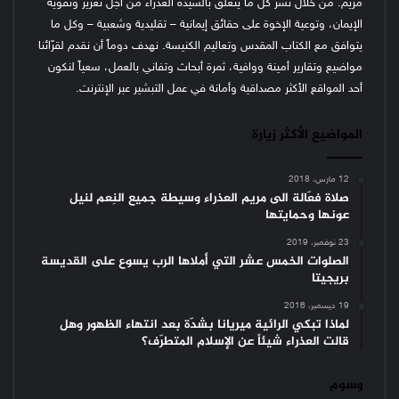
مريم. من خلال نشر كل ما يتعلّق بالسيدة العذراء من أجل تعزيز وتقوية
الإيمان، وتوعية الإخوة على حقائق إيمانية – تقليدية وشعبية – وكل ما
يتوافق مع الكتاب المقدس وتعاليم الكنيسة.
نهدف دوماً أن نقدم لقرّائنا
مواضيع وتقارير أمينة ووافية، ثمرة أبحاث وتفاني بالعمل، سعياً لنكون
أحد المواقع الأكثر مصداقية وأمانة في عمل التبشير عبر الإنترنت.
المواضيع الأكثر زيارة
12 مارس، 2018
صلاة فعّالة الى مريم العذراء وسيطة جميع النِعم لنيل
عونها وحمايتها
23 نوفمبر، 2019
الصلوات الخمس عشر التي أملاها الرب يسوع على القديسة
بريجيتا
19 ديسمبر، 2016
لماذا تبكي الرائية ميريانا بشدّة بعد انتهاء الظهور وهل
قالت العذراء شيئاً عن الإسلام المتطرّف؟
وسوم