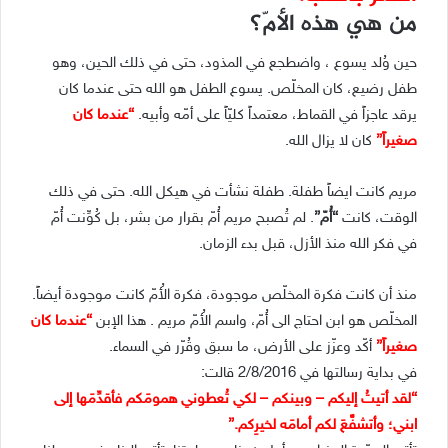
من هي هذه الأمّ؟
حين وُلد يسوع ، واضطجع في المذود، حتى في ذلك الحين، وهو
طفل رضيع، كان المخلّص. يسوع الطفل هو الله حتى عندما كان
يرقد عاجزاً في القماط، معتمداً كليّاً على أمّه وأبيه.
“عندما كان
صغيراً”
كان لا يزال الله.
مريم كانت ايضاً طفلة. طفلة نشأت في هيكل الله. حتى في ذلك
الوقت، كانت
“أُمّ”
. لم تُصبح مريم أُمّ بقرار من بشر، بل كُوِّنت أُمّ
في فكر الله منذ الأزل، قبل بدء الزمان.
منذ أن كانت فكرة المخلّص موجودة، فكرة الأُمّ كانت موجودة أيضاً.
المخلّص هو ابن احتاج الى أُمّ، واسم الأُمّ مريم . هذا الإبن
“عندما كان
صغيراً”
أكّد وعزّز على الأرض، ما سبق وقُرّر في السماء.
في بداية رسالتها في 2/8/2016 قالت:
“لقد أتيتُ إليكم – وبينكم – لكي تُعطوني همومَكم فأقدِّمَها إلى
ابني؛ وأتشفَّعَ لكم أمامَه لخيرِكم.”