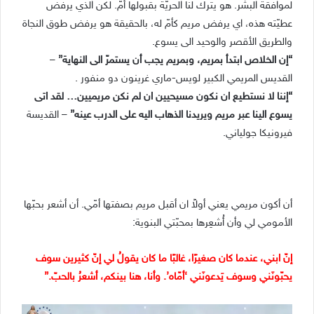
لموافقة البشر. هو يترك لنا الحريّة بقبولها أمّ. لكن الذي يرفض
عطيّته هذه، اي يرفض مريم كأمّ له، بالحقيقة هو يرفض طوق النجاة
والطريق الأقصر والوحيد الى يسوع.
“إن الخلاص ابتدأ بمريم، وبمريم يجب أن يستمرّ الى النهاية”
–
القديس المريمي الكبير لويس-ماري غرينون دو منفور .
“إننا لا نستطيع ان نكون مسيحيين ان لم نكن مريميين… لقد اتى
يسوع الينا عبر مريم ويريدنا الذهاب اليه على الدرب عينه”
– القديسة
فيرونيكا جولياني.
أن أكون مريمي يعني أولاً ان أقبل مريم بصفتها أمّي. أن أشعر بحبّها
الأمومي لي وأن أُشعِرها بمحبّتي البنوية:
إنّ ابني، عندما كان صغيرًا، غالبًا ما كان يقولُ لي إنّ كثيرين سوف
يحبّونَني وسوف يَدعونَني ‘أمّاه’. وأنا، هنا بينكم، أشعرُ بالحبّ.”