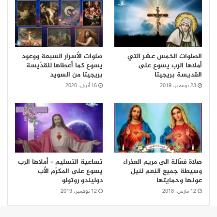
الصلوات الخمس عشر التي
صلوات الأسرار السبعة ووعود
أملاها الرب يسوع على
يسوع كما أعطاها للقدّيسة
القديسة بريجيتا
بريجيتا من السويد
23 نوفمبر، 2019
16 أبريل، 2020
صلاة فعّالة الى مريم العذراء
تساعية التسليم – أملاها الرب
وسيطة جميع النِعم لنيل
يسوع على المكرّم الأب
عونها وحمايتها
دوليندو روتولو
12 مارس، 2018
12 نوفمبر، 2019