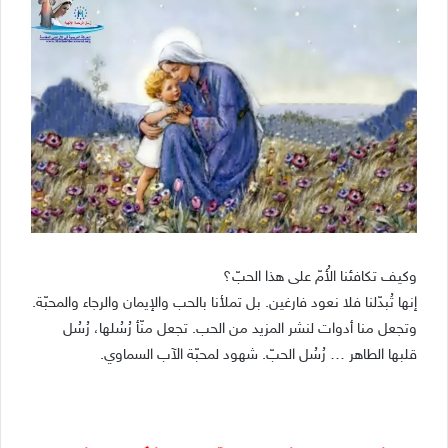
وكيف تكافئنا الأُمّ على هذا الحبّ؟
إنها تُبدّلنا فلا نعود فارغين. بل تملأنا بالحب والإيمان والرجاء والمحبّة.
وتجعل منا أدوات لنشر المزيد من الحب. تجعل منّأ رُسُلها، رُسُل
قلبها الطاهر … رُسُل الحبّ. شهود لمحبّة الآب السماوي.