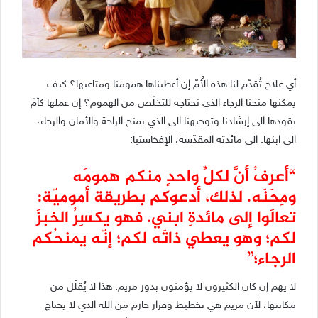
أي علاج تُقدّم لنا هذه الأُمّ إن أعطيناها همومنا ومتاعبها؟ كيف
يمكنها منحنا الرجاء الذي نحتاجه للتخلّص من الهموم؟ إن عملها كأمّ
يقودها الى إرشادنا وتوجيهنا الى الذي يمنح الراحة والأمان والرجاء،
الى ابنها. الى مائدته المقدّسة، الإفخاستيا:
“أعرفُ أنَّ لكلِّ واحدٍ منكم همومَه
ومِحَنَه. لذلك، أدعوكم بطريقة أموميّة:
تعالَوا إلى مائدةِ ابني. فهو يكسِرُ الخبزَ
لكم؛ وهو يعطي ذاتَه لكم؛ إنّه يمنحُكم
الرجاء؛”
لا يهم إن كان الكثيرون لا يؤمنون بدور مريم. هذا لا يُقلّل من
مكانتها، لأن مريم هي تخطيط وقرار حازم من الله الذي لا يحتاج