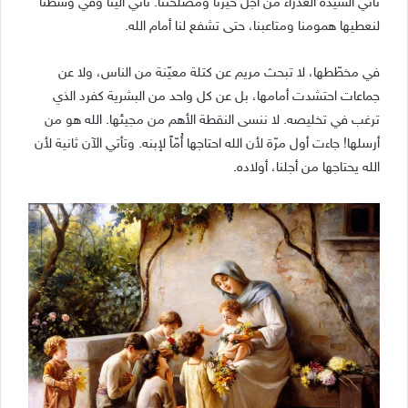
تأتي السيّدة العذراء من أجل خيرنا ومصلحتنا. تأتي الينا وفي وسطنا
لنعطيها همومنا ومتاعبنا، حتى تشفع لنا أمام الله.
في مخطّطها، لا تبحث مريم عن كتلة معيّنة من الناس، ولا عن
جماعات احتشدت أمامها، بل عن كل واحد من البشرية كفرد الذي
ترغب في تخليصه. لا ننسى النقطة الأهم من مجيئها. الله هو من
أرسلها! جاءت أول مرّة لأن الله احتاجها أُمّاً لإبنه. وتأتي الآن ثانية لأن
الله يحتاجها من أجلنا، أولاده.