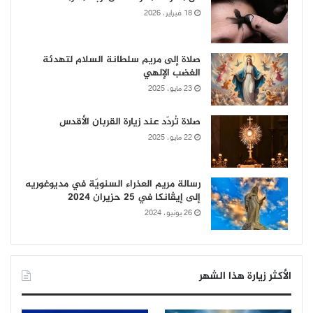
18 فبراير، 2026
صلاة إلى مريم سلطانة السلام لتهدئة
الغضب الإلهي
23 مايو، 2025
صلاة تُردّد عند زيارة القربان الأقدس
22 مايو، 2025
رسالة مريم العذراء السنويّة في مديوغوريه
إلى إيڤانكا في 25 حزيران 2024
26 يونيو، 2024
الأكثر زيارة هذا الشهر