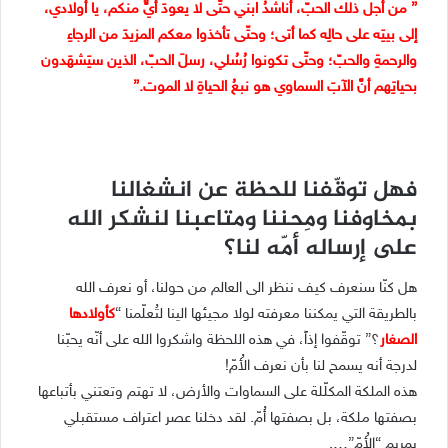
” من أجل ذلك الحبّ، أناشدُ ابني حتّى لا يعودَ أيٌّ منكم، يا أولادي،
إلى بيتِه على حالِه كما أتى؛ وحتّى تأخذوا معكم المزيدَ من الرجاءِ
والرحمةِ والحبّ؛ وحتّى تكونوا رُسُلي، رسلَ الحبّ، الذين سيَشهَدون
بحياتِهم أنَّ الآبَ السماوي هو نبعُ الحياةِ لا الموت.”
فهل توقّفنا للحظة عن انشغالنا
بمخاوفنا ومِحننا ومتاعبنا لنشكر الله
على إرساله أمّه لنا؟
هل كنّا سنعرف كيف ننظر الى العالم من حولنا، أو نعرف الله
بالطريقة التي يمكننا معرفته لولا مجيئها الينا لتُعلّمنا “
كأولادها
الصغار
؟” توقّفوا إذاً، في هذه اللحظة واشكروا الله على أنّه يحبّنا
لدرجة أنه يسمح لنا بأن نعرف الأُمّ!
هذه الملكة المكلّلة على السماوات والأرض، لا تهتم وتعتني بأتباعها
بصفتها ملكة، بل بصفتها أُمّ. لقد دخلنا عصر اعتراف مستقبلي
بمريم “الأُمّ”….