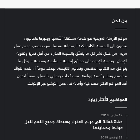
من نحن
موقع الأزمنة المريمية هو خدمة مستقلة أسّسها ويديرها علمانيون
ينتمون الى الكنيسة الكاثوليكية الرسولية. هدفنا نشر، تعميم، ودعم عمل
مريم. من خلال نشر كل ما يتعلّق بالسيدة العذراء من أجل تعزيز وتقوية
الإيمان، وتوعية الإخوة على حقائق إيمانية – تقليدية وشعبية – وكل ما
يتوافق مع الكتاب المقدس وتعاليم الكنيسة.
نهدف دوماً أن نقدم لقرّائنا
مواضيع وتقارير أمينة ووافية، ثمرة أبحاث وتفاني بالعمل، سعياً لنكون
أحد المواقع الأكثر مصداقية وأمانة في عمل التبشير عبر الإنترنت.
المواضيع الأكثر زيارة
12 مارس، 2018
صلاة فعّالة الى مريم العذراء وسيطة جميع النِعم لنيل
عونها وحمايتها
23 نوفمبر، 2019