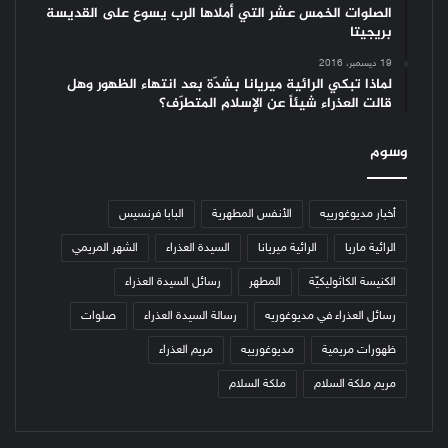
الصلوات الخمس عشر التي أملاها الرب يسوع على القديسة
بريجيتا
19 ديسمبر، 2016
لماذا تبكي الرائية ميريانا بشدّة بعد انتهاء الظهور وهل
قالت العذراء شيئاً عن الإسلام المتطرّف؟
وسوم
أخبار مديوغورييه
الأنفس المطهرية
البابا فرنسيس
الرائية ماريا
الرائية ميريانا
السيدة العذراء
الشهر المريمي
الكنيسة الكاثوليكيّة
المطهر
رسائل السيدة العذراء
رسائل العذراء في مديوغوريه
رسالة السيدة العذراء
صلوات
ظهورات مريمية
مديوغورييه
مريم العذراء
مريم ملكة السلام
ملكة السلام