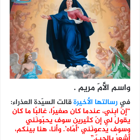
واسم الأُمّ مريم .
في
رسالتها الأخيرة
قالت السيّدة العذراء:
“إنّ ابني، عندما كان صغيرًا، غالبًا ما كان
يقولُ لي إنّ كثيرين سوف يحبّونَني
وسوف يَدعونَني ‘أمّاه’. وأنا، هنا بينكم،
أشعرُ بالحبّ.”