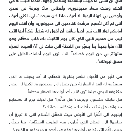
الذي لن أنسى ما حييت ابتسامته وملامح وجهه، عندما غنيت له في
الخلاء وتحت سماء مديوغوريه، وأعطاني مالاً وغرفة في فندق
وأوصى بي كهنة الرعية. لا أعرف ماذا كان سيحدث لي، لكني أعرف
أنني لم أكن لأصبح مرشدة للقادمين الى مديوغوريه وأن أقف اليوم
أمامكم لولا الأب تيم. أخيراً سأقدر أن أقول له شكراً. شكراً أيها الأب
تيم، من صميم قلبي الذي كان يوم التقيت بك قلب محطّم وهو
الآن قلباً جديداً بدأ يتغيّر من اللحظة التي قلت لي أنّ السيدة العذراء
ستهتمّ بي من اليوم فصاعداً. انت ترى اليوم أمامك الدليل على
صدق نبوءتك”.
في كثير من الأحيان نشعر بقلوبنا تتحطّم. لا أحد يعرف ما الذي
ستقدّمه له العذراء المباركة حين يصل الى مديوغوريه. لكنها لن تبقى
مكتوفة الأيدي حينما ترى قلب أحد أولادها الصغار محطّماً.
هل قلبك مكسور، وينزف؟ هل تتألّم؟ هل لديك جرح لا تستطيع
مداواته، هل تبدّدت أحلامك، وتحطّمت حياتك؟
إجلبهم الى الأُمّ! الى الأرض حيث تتحقّق الأحلام التي لا تجرؤ أن
تحلمها! الى المكان الذي تُداوى فيه القلوب المحطّمة! هنا تتجلّى
مريم، الأُمّ التي تداوي أولادها! هذه هي أعجوبة مديوغوريه الكبرى!