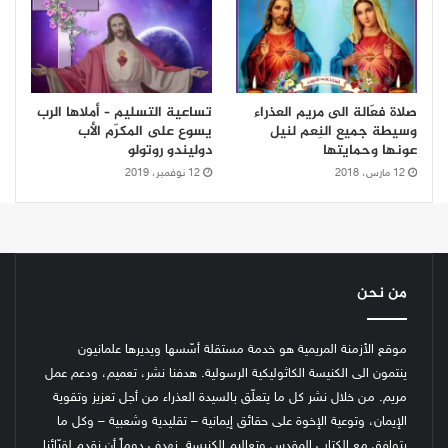
صلاة فعّالة الى مريم العذراء
تساعية التسليم – أملاها الرب
وسيطة جميع النِعم لنيل
يسوع على المكرّم الأب
عونها وحمايتها
دوليندو روتولو
12 مارس، 2018
12 نوفمبر، 2019
من نحن
موقع الأزمنة المريمية هو خدمة مستقلة أسّسها ويديرها علمانيون
ينتمون الى الكنيسة الكاثوليكية الرسولية. هدفنا نشر، تعميم، ودعم عمل
مريم. من خلال نشر كل ما يتعلّق بالسيدة العذراء من أجل تعزيز وتقوية
الإيمان، وتوعية الإخوة على حقائق إيمانية – تقليدية وشعبية – وكل ما
يتوافق مع الكتاب المقدس وتعاليم الكنيسة.
نهدف دوماً أن نقدم لقرّائنا