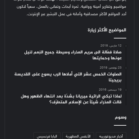
مواضيع وتقارير أمينة ووافية، ثمرة أبحاث وتفاني بالعمل، سعياً لنكون
أحد المواقع الأكثر مصداقية وأمانة في عمل التبشير عبر الإنترنت.
المواضيع الأكثر زيارة
12 مارس، 2018
صلاة فعّالة الى مريم العذراء وسيطة جميع النِعم لنيل
عونها وحمايتها
23 نوفمبر، 2019
الصلوات الخمس عشر التي أملاها الرب يسوع على القديسة
بريجيتا
19 ديسمبر، 2016
لماذا تبكي الرائية ميريانا بشدّة بعد انتهاء الظهور وهل
قالت العذراء شيئاً عن الإسلام المتطرّف؟
وسوم
أخبار مديوغورييه
الأنفس المطهرية
البابا فرنسيس