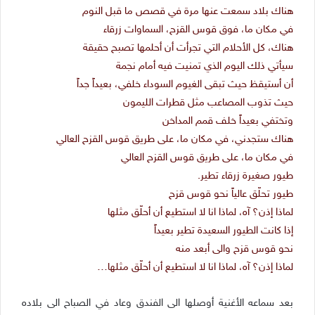
هناك بلاد سمعت عنها مرة في قصص ما قبل النوم
في مكان ما، فوق قوس القزح، السماوات زرقاء
هناك، كل الأحلام التي تجرأت أن أحلمها تصبح حقيقة
سيأتي ذلك اليوم الذي تمنيت فيه أمام نجمة
أن أستيقظ حيث تبقى الغيوم السوداء خلفي، بعيداً جداً
حيث تذوب المصاعب مثل قطرات الليمون
وتختفي بعيداً خلف قمم المداخن
هناك ستجدني، في مكان ما، على طريق قوس القزح العالي
في مكان ما، على طريق قوس القزح العالي
طيور صغيرة زرقاء تطير.
طيور تحلّق عالياً نحو قوس قزح
لماذا إذن؟ آه، لماذا انا لا استطيع أن أحلّق مثلها
إذا كانت الطيور السعيدة تطير بعيداً
نحو قوس قزح والى أبعد منه
لماذا إذن؟ آه، لماذا انا لا استطيع أن أحلّق مثلها…
بعد سماعه الأغنية أوصلها الى الفندق وعاد في الصباح الى بلاده