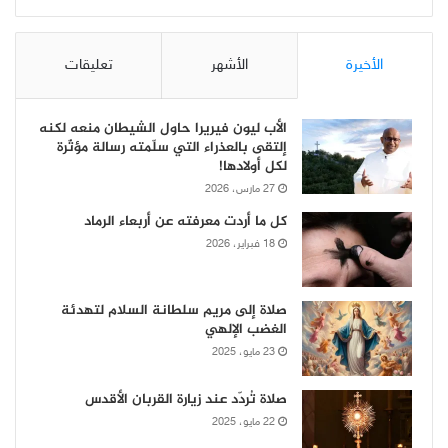
الأخيرة
الأشهر
تعليقات
الأب ليون فيريرا حاول الشيطان منعه لكنه
إلتقى بالعذراء التي سلّمته رسالة مؤثّرة
لكل أولادها!
27 مارس، 2026
كل ما أردت معرفته عن أربعاء الرماد
18 فبراير، 2026
صلاة إلى مريم سلطانة السلام لتهدئة
الغضب الإلهي
23 مايو، 2025
صلاة تُردّد عند زيارة القربان الأقدس
22 مايو، 2025