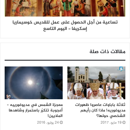
تساعية من أجل الحصول على عمل للقديس خوسيماريا
إسكريفا - اليوم التاسع
مقالات ذات صلة
ثلاثة باباوات عاصروا ظهورات
معجزة الشمس في مديوغورييه –
مديوغوريه! ماذا كان رأيهم
أعجوبة تتكرّر باستمرار وشاهدها
الشخصي حولها؟
الملايين!
19 مايو، 2017
24 يوليو، 2016