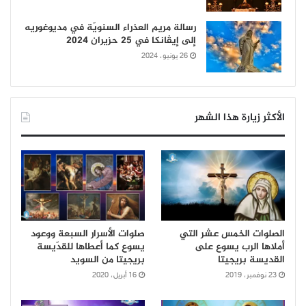
رسالة مريم العذراء السنويّة في مديوغوريه
إلى إيڤانكا في 25 حزيران 2024
26 يونيو، 2024
الأكثر زيارة هذا الشهر
الصلوات الخمس عشر التي
صلوات الأسرار السبعة ووعود
أملاها الرب يسوع على
يسوع كما أعطاها للقدّيسة
القديسة بريجيتا
بريجيتا من السويد
23 نوفمبر، 2019
16 أبريل، 2020