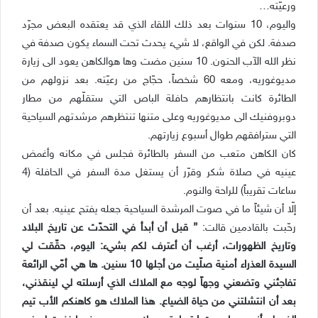
ورعيّته…
واليوم، 10 سنوات بعد ذلك اللقاء الذي قد يعتقده البعض مجرّد
صدفة. لكن في الواقع، لا شيء يحدث تحت السماء يكون صدفة في
نظر الله الآب الحنون. 10 سنين مضت وها هوالكاهن يعود الى زيارة
مديوغوريه، ومعه 60 شخصاً، حجّاج من رعيّته. بعد نزولهم من
الطائرة كانت بانتظارهم حافلة الباص التي ستقلّهم من مطار
دوبروفنيك الى مديوغوريه وعلى متنها تنتظرهم مرشدتهم السياحية
التي سترافقهم طوال أسبوع زيارتهم.
كان الكاهن متعب من السفر بالطائرة فجلس في مكانه وأغمض
عينيه في صلاة شكر وقرّر أن يستغل مدة السفر في الحافلة (4
ساعات تقريباً) للراحة والنوم.
إلّا أن شيئاً ما في صوت المرشدة السياحية جعله يفتح عينيه. بعد أن
رحّبت بالقادمين قالت:
” قبل أن أبدأ في التحدّث عن تاريخ البلاد
وتاريخ الظهورات، أرغب أن أعترف لكم بشيء: اليوم، حقّقت لي
السيدة العذراء أمنية صلّيت من أجلها 10 سنين. ها هي أمّي الرائعة
تفاجئني وتضعني وجهاً لوجه مع الملاك الذي أرسلته لي لينقذني،
بعد أن انتشلتني من حياة الضياع. هذا الملاك هو كاهنكم الأب تيم