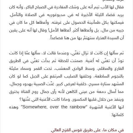
فقال لها الأب تيم أنه على وشك المغادرة في الصباح الباكر، وأنه كان
يريد قضاء الليلة الأخيرة له في مديوغوريه في الصلاة والتأمل.
فيمكنها بكل طمأنينة الحصول على غرفته. وأعطاها كل ما كان في
جيبه من مال، بل وأعطاها أكثر. أعطاها الأمل! وقال لها أنه على يقين
أن السيدة العذراء ستهتمّ بها من هنا فصاعداً.
ثم سألها إن كانت لا تزال تغنّي، وعندما قالت لا، سألها عمّا إذا كانت
تودّ أن تغنّي له أغنية. صمتت للحظة ثم بدأت تغنّي في الطريق
الفارغ والمظلم، وسط الوادي المعشب، تحت القمر وسماء مليئة
بالنجوم الساطعة، وخلفها الصليب المرتفع على الجبل كما لو كان
المشهد ستارة مسرح، خلفية لعرض كبير. غنّت الصبية بهدوء وجمال،
مما أسال دمعة من عيني الكاهن لأنه رأى جمال روح الفتاة يخترق
وينفذ من خلال قلبها المكسور. وماذا كانت الأغنية التي غنّتها؟
انها الأغنية الشهيرة “Somewhere, over the rainbow” وهذه
كلماتها:
في مكان ما، على طريق قوس القزح العالي