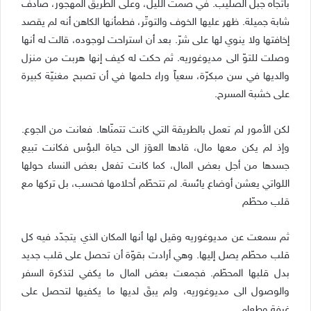
باتّجاه جبل الصليب. في صمت الليل، وعلى الطريق المهجور، صادف
شابة جميلة. ظهر عليها الخوف والتوتّر، فطمأنها الكاهن أنه لم يقصد
إخافتها ولا ينوي لها على شرّ. بعد أن استراحت لوجوده، قالت له أنها
وصلت للتوّ الى مديوغوريه. ثم حكت له كيف إنها هربت من منزل
والديها في سن مبكرّة، سعياً وراء حلمها في أن تصبح مغنيّة كبيرة
على خشبة المسرح.
لكن الأمور لم تعمل بالطريقة التي كانت تتمنّاها. فعانت من الجوع.
وإذ لم يكن معها مال، قادها العوَز الى حياة البؤس فكانت تبيع
جسدها من أجل بعض المال، كما كانت تفعل بعض النساء حولها
اللواتي يعشن أوضاع يائسة. لم تتحطّم أحلامها فحسب، بل تركها مع
قلب محطّم
ثم سمعت عن مديوغوريه وقيل لها أنها المكان الذي يتجدّد فيه كل
قلب محطّم يصل إليها. وهي أرادت بقوّة أن تحصل على قلب جديد
بدل قلبها المحطّم. فجمعت بعض المال ما يكفي لتذكرة السفر
والوصول الى مديوغوريه، ولم يبقَ لديها ما يكفيها لتحصل على
غرفة وطعام.