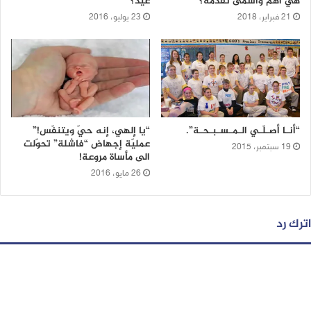
هي أهم وأسمى تقدمة؟
عيد؟
21 فبراير، 2018
23 يوليو، 2016
“أنـا أصـلّـي الـمـسـبـحـة”.
“يا إلهي، إنه حيّ ويتنفّس!”
عمليّة إجهاض “فاشلة” تحوّلت
19 سبتمبر، 2015
الى مأساة مروعة!
26 مايو، 2016
اترك رد