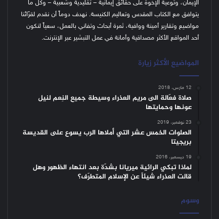
الإيمان، وتوعية الإخوة على حقائق إيمانية – تقليدية وشعبية – وكل ما
يتوافق مع الكتاب المقدس وتعاليم الكنيسة.
نهدف دوماً أن نقدم لقرّائنا
مواضيع وتقارير أمينة ووافية، ثمرة أبحاث وتفاني بالعمل، سعياً لنكون
أحد المواقع الأكثر مصداقية وأمانة في عمل التبشير عبر الإنترنت.
المواضيع الأكثر زيارة
12 مارس، 2018
صلاة فعّالة الى مريم العذراء وسيطة جميع النِعم لنيل
عونها وحمايتها
23 نوفمبر، 2019
الصلوات الخمس عشر التي أملاها الرب يسوع على القديسة
بريجيتا
19 ديسمبر، 2016
لماذا تبكي الرائية ميريانا بشدّة بعد انتهاء الظهور وهل
قالت العذراء شيئاً عن الإسلام المتطرّف؟
وسوم