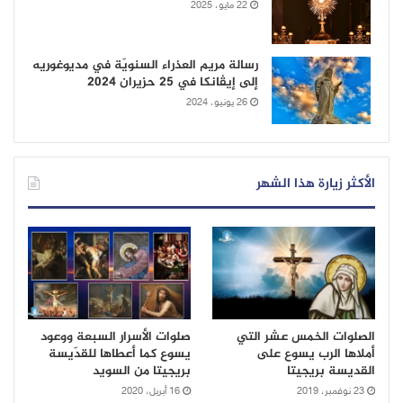
22 مايو، 2025
رسالة مريم العذراء السنويّة في مديوغوريه
إلى إيڤانكا في 25 حزيران 2024
26 يونيو، 2024
الأكثر زيارة هذا الشهر
الصلوات الخمس عشر التي
صلوات الأسرار السبعة ووعود
أملاها الرب يسوع على
يسوع كما أعطاها للقدّيسة
القديسة بريجيتا
بريجيتا من السويد
23 نوفمبر، 2019
16 أبريل، 2020