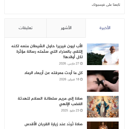
تابعنا على فيسبوك
الأخيرة
الأشهر
تعليقات
الأب ليون فيريرا حاول الشيطان منعه لكنه
إلتقى بالعذراء التي سلّمته رسالة مؤثّرة
لكل أولادها!
27 مارس، 2026
كل ما أردت معرفته عن أربعاء الرماد
18 فبراير، 2026
صلاة إلى مريم سلطانة السلام لتهدئة
الغضب الإلهي
23 مايو، 2025
صلاة تُردّد عند زيارة القربان الأقدس