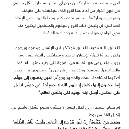
الذي سيقوم به بالفطرة؟ من دون أي تفكير، سيحاول بكل ما أوتي
من قوى الفرار من أمام هذا النور الذي سيكشفه على حقيقته
ويعرض سوداويّته! سيشعر بخوف كبير ويبدأ بالهروب في الإتّجاه
المعاكس. لن يتحمّل ذلك النور وسيقوم بالمستحيل ليختبئ منه.
ففي الواقع، هو لا يحتمل ذاته وفظاعته الخاصّة.
الله نور، الله محبّة، الله نور مُحِبّ! ينادي الإنسان ويدعوه ويرجوه
ولكن احترامًا لحريّة الإنسان، لا يجبره مطلقًاعلى البقاء معه. ومن
يهرب منه يرمي هو بنفسه في الفجوة التي يغيب عنها الله. كما
قالت العذراء لفيتسكا وياكوف – إثنان من رؤاة مديوغوريه – حين
أخذتهما لمشاهدة السماء والمطهر وجهنّم:
الذين يذهبون إلى جهنّم،
إنما يذهبون إليها بكامل إرادتهم. الله لا يضع أحدًا في جهنّم. لاا بل
على العكس، أرسل ابنه الوحيد لكي يخلّص العالم.”
لِمَ يحتاج الشيطان إلى الظلّ ليعمل؟ يفسّره يسوع بشكل واضح في
إنجيل القدّيس يوحنا:
وَهذِهِ هِيَ الدَّيْنُونَةُ: إِنَّ النُّورَ قَدْ جَاءَ إِلَى الْعَالَمِ، وَأَحَبَّ النَّاسُ الظُّلْمَةَ