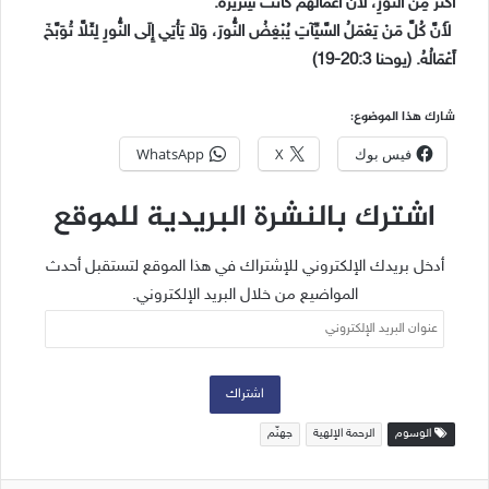
أَكْثَرَ مِنَ النُّورِ، لأَنَّ أَعْمَالَهُمْ كَانَتْ شِرِّيرَةً.
لأَنَّ كُلَّ مَنْ يَعْمَلُ السَّيِّآتِ يُبْغِضُ النُّورَ، وَلاَ يَأْتِي إِلَى النُّورِ لِئَلاَّ تُوَبَّخَ
أَعْمَالُهُ. (يوحنا 20:3-19)
شارك هذا الموضوع:
فيس بوك
X
WhatsApp
اشترك بالنشرة البريدية للموقع
أدخل بريدك الإلكتروني للإشتراك في هذا الموقع لتستقبل أحدث
المواضيع من خلال البريد الإلكتروني.
عنوان
البريد
الإلكتروني
اشتراك
الوسوم
الرحمة الإلهية
جهنّم