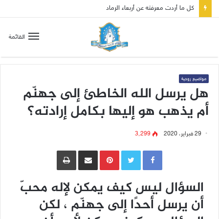
صلاة إلى مريم سلطانة السلام لتهدئة الغضب الإلهي
القائمة
مواضيع روحية
هل يرسل الله الخاطئ إلى جهنّم
أم يذهب هو إليها بكامل إرادته؟
29 فبراير، 2020
3٬299
Pinterest
مشاركة عبر البريد
طباعة
السؤال ليس كيف يمكن لإله محبّ
أن يرسل أحدًا إلى جهنّم ، لكن