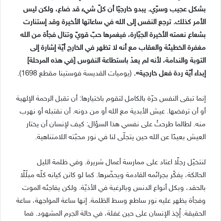
بشكل عجيب وسرّي. يبدو خارجيًا أن كلّ شيء قد ضاع، ولكن ليس
الأمر كذلك. ترجع النفس إلى الله في ساعاتها الأخيرة وقد إستنارت
بشعاع نعمته الأخيرة الجبّارة، فيغمرها حبّ قويّ وتنال فجأة من الله
مغفرة الخطيئة والعقاب مع أنه لا تظهر في الخارج أيّة إشارة إلى
التوبة والندامة، لأنه لم يعدْ باستطاعة النفوس [في هذه المرحلة]
إبداء أيّة ردة فعل خارجية».
(يوميات القديسة فوستينا مقطع 1698).
إنما تبقى النفس حرّة بالكامل لتقوم باختيارها: أن تقبل الرحمة الإلهية
أو أن ترفضها. عيش الأبدية مع الله أو من دونه. أن نقتبله أو نهرب
منه. لطالما طرحتُ على نفسي هذا السؤال: كيف لإنسان أن يختار
العيش بعيدًا عن الله حين يتجلّى لنا في نور محبّته اللامتناهية.
لنتخيّل رجلًا اعتاد على ممارسة أعمال شريرة. وفي ظلمة الليل
الحالكة، يفكّر بجرائمه القادمة ويحضّرها. كما لو كانن كيانه كلّه مبلّلًا
بالحقد، وبكل أنواع الدنس وبالرغبة في الأذيّة. ولكن يفاجئه الموت
وفجأة يظهر عليه نور ساطع وسط الظلمة. إنها ساعة المواجهة، ساعة
الحقيقة. إُخِذ الإنسان على حين غفلة، في حالة الجرم المشهود. فما