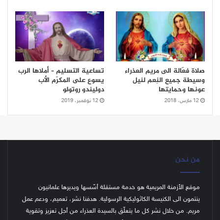
صلاة فعّالة الى مريم العذراء
تساعية التسليم – أملاها الرب
وسيطة جميع النِعم لنيل
يسوع على المكرّم الأب
عونها وحمايتها
دوليندو روتولو
12 مارس، 2018
12 نوفمبر، 2019
من نحن
موقع الأزمنة المريمية هو خدمة مستقلة أسّسها ويديرها علمانيون
ينتمون الى الكنيسة الكاثوليكية الرسولية. هدفنا نشر، تعميم، ودعم عمل
مريم. من خلال نشر كل ما يتعلّق بالسيدة العذراء من أجل تعزيز وتقوية