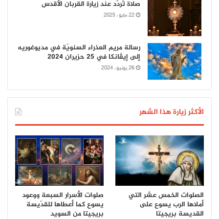
صلاة تُردّد عند زيارة القربان الأقدس
22 مايو، 2025
رسالة مريم العذراء السنويّة في مديوغوريه
إلى إيڤانكا في 25 حزيران 2024
26 يونيو، 2024
الأكثر زيارة هذا الشهر
الصلوات الخمس عشر التي
صلوات الأسرار السبعة ووعود
أملاها الرب يسوع على
يسوع كما أعطاها للقدّيسة
القديسة بريجيتا
بريجيتا من السويد