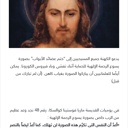
يدعو الكهنة جميع المسيحيين إلى “ختم عضائد الأبواب” بصورة
يسوع الرحمة الإلهية للحماية أثناء تفشي وباء فيروس الكورونا. يمكن
أيضًا للعلمانيين أن يباركوا الصورة بغياب كاهن. (أن لم تبارك من
قبل)
في يوميات القديسة ماريا فوستينا كوالسكا، رقم 48 نجد وعد عظيم
من الرب خاص بصورة يسوع الرحمة الإلهية :
«أعدُ أن النفس التى تكرّم هذه الصورة لن تهلك. كما أعدُ ايضاً بالنصر