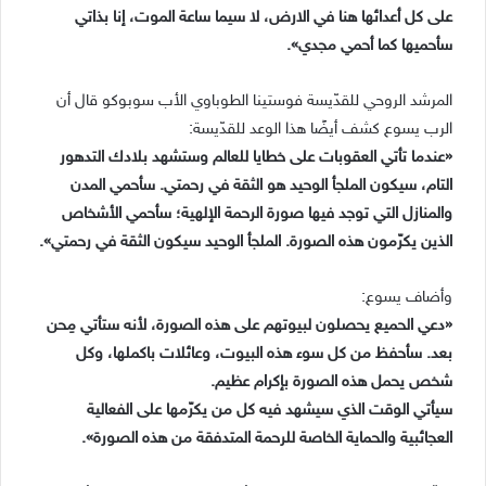
على كل أعدائها هنا في الارض، لا سيما ساعة الموت، إنا بذاتي
سأحميها كما أحمي مجدي».
المرشد الروحي للقدّيسة فوستينا الطوباوي الأب سوبوكو قال أن
الرب يسوع كشف أيضًا هذا الوعد للقدّيسة:
«عندما تأتي العقوبات على خطايا للعالم وستشهد بلادك التدهور
التام، سيكون الملجأ الوحيد هو الثقة في رحمتي. سأحمي المدن
والمنازل التي توجد فيها صورة الرحمة الإلهية؛ سأحمي الأشخاص
الذين يكرّمون هذه الصورة. الملجأ الوحيد سيكون الثقة في رحمتي».
وأضاف يسوع:
«دعي الحميع يحصلون لبيوتهم على هذه الصورة، لأنه ستأتي مِحن
بعد. سأحفظ من كل سوء هذه البيوت، وعائلات باكملها، وكل
شخص يحمل هذه الصورة بإكرام عظيم.
سيأتي الوقت الذي سيشهد فيه كل من يكرّمها على الفعالية
العجائبية والحماية الخاصة للرحمة المتدفقة من هذه الصورة».