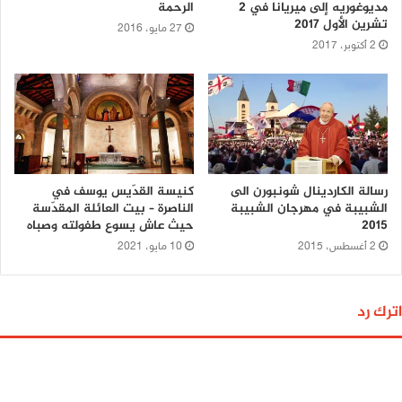
مديوغوريه إلى ميريانا في 2
الرحمة
تشرين الأول 2017
27 مايو، 2016
2 أكتوبر، 2017
رسالة الكاردينال شونبورن الى
كنيسة القدّيس يوسف في
الشبيبة في مهرجان الشبيبة
الناصرة – بيت العائلة المقدّسة
2015
حيث عاش يسوع طفولته وصباه
2 أغسطس، 2015
10 مايو، 2021
اترك رد