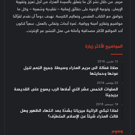
مريم. من خلال نشر كل ما يتعلّق بالسيدة العذراء من أجل تعزيز وتقوية
الإيمان، وتوعية الإخوة على حقائق إيمانية – تقليدية وشعبية – وكل ما
يتوافق مع الكتاب المقدس وتعاليم الكنيسة.
نهدف دوماً أن نقدم لقرّائنا
مواضيع وتقارير أمينة ووافية، ثمرة أبحاث وتفاني بالعمل، سعياً لنكون
أحد المواقع الأكثر مصداقية وأمانة في عمل التبشير عبر الإنترنت.
المواضيع الأكثر زيارة
12 مارس، 2018
صلاة فعّالة الى مريم العذراء وسيطة جميع النِعم لنيل
عونها وحمايتها
23 نوفمبر، 2019
الصلوات الخمس عشر التي أملاها الرب يسوع على القديسة
بريجيتا
19 ديسمبر، 2016
لماذا تبكي الرائية ميريانا بشدّة بعد انتهاء الظهور وهل
قالت العذراء شيئاً عن الإسلام المتطرّف؟
وسوم