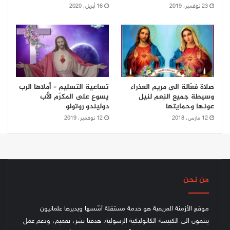
23 نوفمبر، 2019
16 أبريل، 2020
صلاة فعّالة الى مريم العذراء
تساعية التسليم – أملاها الرب
وسيطة جميع النِعم لنيل
يسوع على المكرّم الأب
عونها وحمايتها
دوليندو روتولو
12 مارس، 2018
12 نوفمبر، 2019
من نحن
موقع الأزمنة المريمية هو خدمة مستقلة أسّسها ويديرها علمانيون
ينتمون الى الكنيسة الكاثوليكية الرسولية. هدفنا نشر، تعميم، ودعم عمل