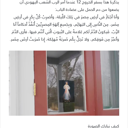
يذكّرنا هذا بسفر الخروج 12 عندما أمر الرب الشعب اليهودي أن
يضعوا من دم الحمل على عضادة الباب:
وأَنا أَجْتازُ في أَرضِ مِصرَ في تِلكَ اللَّيلة، وأَضرِبُ كُلَّ بِكْرٍ في أَرضِ
مِصْر، مِنَ النَّاسِ إِلى البَهائِم، وبِجَميعِ آِلهَةِ المِصرِيِّينَ أُنَفِّذُ أَحكاماً أَنا
الرَّبّ. فَيكونُ الدَّمُ لَكم عَلامةً على البُيوتِ الَّتي أَنْتُم فيها، فأَرى الدَّمَ
وأَعبُرُ مِن فَوقِكم، ولا تَحِلُّ بِكُم ضَربَةٌ مُهلِكة، إِذا ضَرَبتُ أرضَ مِصْر.
كيف نبارك الصورة