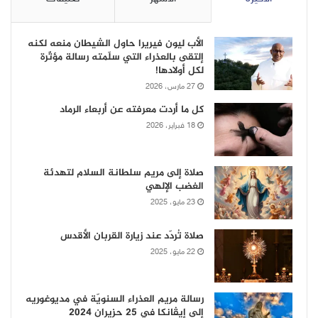
الأب ليون فيريرا حاول الشيطان منعه لكنه
إلتقى بالعذراء التي سلّمته رسالة مؤثّرة
لكل أولادها!
27 مارس، 2026
كل ما أردت معرفته عن أربعاء الرماد
18 فبراير، 2026
صلاة إلى مريم سلطانة السلام لتهدئة
الغضب الإلهي
23 مايو، 2025
صلاة تُردّد عند زيارة القربان الأقدس
22 مايو، 2025
رسالة مريم العذراء السنويّة في مديوغوريه
إلى إيڤانكا في 25 حزيران 2024