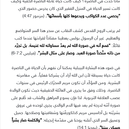
ماذا حدث في الناصرة؟ كيف كانت حياة عائلة الناصرة الخفيّة وكيف
كانت تسير الحياة في المنزل الفقير الذي كان يحرس حضور الذي
“يحصي عدد الكواكب ويدعوها كلها بأسمائها”.
(مزمور 4:47)
لم يرغب الروح القدس كشف النقاب عن سحر هذا السر المتواضع
والعظيم. غير أن الرسول بولس يعطينا مفتاحاً لقراءتها عندما كتب
قائلاً:
“فمع أنه في صورة الله لم يعدّ مساواته لله غنيمة. بل تجرّد
من ذاته متّخذاً صورة العبد. وصار على مثال البشر”.
(فيليبي 7:2-6)
في ضوء هذه البشارة البيبلية يمكننا أن نفهم بأن الحياة في الناصرة
كانت حياة بسيطة لأن ابن الله أراد أن يشركنا فعلياً، في مغامرته
البشرية. ومن المؤكّد أن تكون مريم المحرّك الرئيس في سنوات
الناصرة، وذلك وفق ما يجري في العائلة الحقيقية حيث تكون الوالدة
عصب العلاقة التربوية. لذا فإن يسوع المراهق والشاب قد طُبع على
صورة أمّه لدرجة لم يعد فيها الدم الوالدي يجري لوحده في عروق
بشريّته بل أحاسيس مريم كذلكورقّتها وشفافيتها وصلاحها. جميل
وعميق السر الذي أعلنه يوحنا في مقدّمة إنجيله:
“والكلمة صار بشراً
وسكن بيننا”.
(يوحنا 14:1)