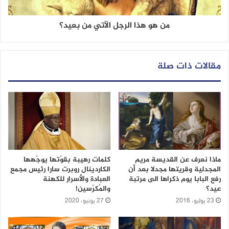
من هو هذا الرجل الآتي من بعيد؟
مقالات ذات صلة
ماذا نعرف عن القديسة مريم
كلمات رهيبة بقوّتها يوجّهها
المجدلية وقريتها مجدلا بعد أن
الكاردينال روبرت سارا رئيس مجمع
رفع البابا يوم ذكراها الى مرتبة
العبادة والأسرار للكهنة
عيد؟
والمُكرّسين!
23 يوليو، 2016
27 يونيو، 2020