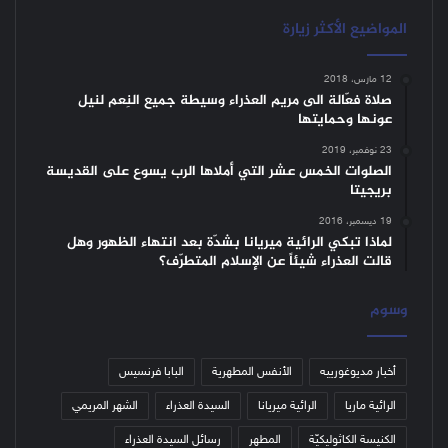
المواضيع الأكثر زيارة
12 مارس، 2018
صلاة فعّالة الى مريم العذراء وسيطة جميع النِعم لنيل
عونها وحمايتها
23 نوفمبر، 2019
الصلوات الخمس عشر التي أملاها الرب يسوع على القديسة
بريجيتا
19 ديسمبر، 2016
لماذا تبكي الرائية ميريانا بشدّة بعد انتهاء الظهور وهل
قالت العذراء شيئاً عن الإسلام المتطرّف؟
وسوم
أخبار مديوغورييه
الأنفس المطهرية
البابا فرنسيس
الرائية ماريا
الرائية ميريانا
السيدة العذراء
الشهر المريمي
الكنيسة الكاثوليكيّة
المطهر
رسائل السيدة العذراء