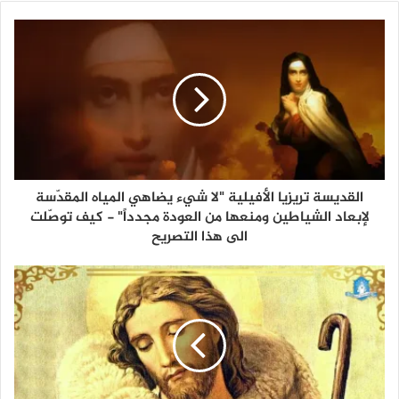
القديسة تريزيا الأفيلية "لا شيء يضاهي المياه المقدّسة
لإبعاد الشياطين ومنعها من العودة مجدداً" - كيف توصّلت
الى هذا التصريح