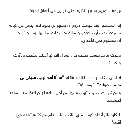
ورافقت مريم يسوع بنظرها حتى توارى في أعماق الحياة.
إنه الإنسلاخ. لقد فهمت مريم أن يسوع لن يعود لأنه يحمل في كيانه
مشروعاً يجب أن يتحقّق، ورسالة يجب عليه إتمامها، ونار حبّ يجب
أن تضطرم حتى الأعماق.
وجدت مريم نفسها وحيدة في المنزل الفارغ. ألعلّها تنهّدت وتأثّرت
وبكت؟
لا ندري، لكنها ردّدت بالتأكيد قائلة:
“ها أنا أمة الرب، فليكن لي
بحسب قولك”.
(لوقا38:1)
ومن ثم راحت مريم تهيّئ قلبها من أجل ساعة الإبن العظيمة – ساعة
الصليب.
للكاردينال أنجلو كوماستري، نائب البابا العام من كتابه “هذه هي
أمّك”