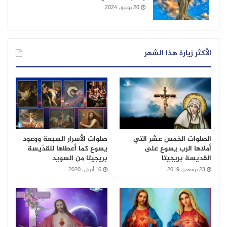
26 يونيو، 2024
الأكثر زيارة هذا الشهر
الصلوات الخمس عشر التي
صلوات الأسرار السبعة ووعود
أملاها الرب يسوع على
يسوع كما أعطاها للقدّيسة
القديسة بريجيتا
بريجيتا من السويد
23 نوفمبر، 2019
16 أبريل، 2020