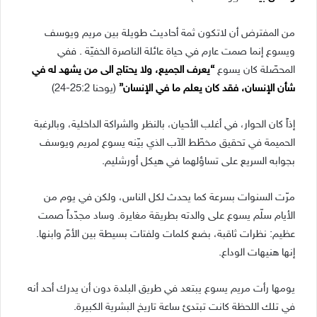
من المفترض أن لاتكون ثمة أحاديث طويلة بين مريم ويوسف
ويسوع إنما صمت عارم في حياة عائلة الناصرة الخفيّة . ففي
المحصّلة كان يسوع
“يعرف الجميع، ولا يحتاج الى من يشهد له في
شأن الإنسان، فقد كان يعلم ما في الإنسان”
(يوحنا 25:2-24)
إذاً كان الحوار، في أغلب الأحيان، بالنظر والشراكة الداخلية، وبالرغبة
الحميمة في تحقيق مخطّط الآب الذي بيّنه يسوع لمريم ويوسف
بجوابه السريع على تساؤلهما في هيكل أورشليم.
مرّت السنوات بسرعة كما يحدث لكل الناس، ولكن في يوم من
الأيام سلّم يسوع على والدته بطريقة مغايرة. وساد مجدّداً صمت
عظيم: نظرات ثاقبة، بضع كلمات ولفتات بسيطة بين الأمّ وابنها.
إنها هنيهات الوداع.
يومها رأت مريم يسوع يبتعد في طريق البلدة دون أن يدرك أحد أنه
في تلك اللحظة كانت تبتدئ ساعة تاريخ البشرية الكبيرة.