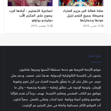
صلاة فعّالة الى مريم العذراء
تساعية التسليم – أملاها الرب
وسيطة جميع النِعم لنيل
يسوع على المكرّم الأب
عونها وحمايتها
دوليندو روتولو
12 مارس، 2018
12 نوفمبر، 2019
من نحن
موقع الأزمنة المريمية هو خدمة مستقلة أسّسها ويديرها علمانيون
ينتمون الى الكنيسة الكاثوليكية الرسولية. هدفنا نشر، تعميم، ودعم عمل
مريم. من خلال نشر كل ما يتعلّق بالسيدة العذراء من أجل تعزيز وتقوية
الإيمان، وتوعية الإخوة على حقائق إيمانية – تقليدية وشعبية – وكل ما
يتوافق مع الكتاب المقدس وتعاليم الكنيسة.
نهدف دوماً أن نقدم لقرّائنا
مواضيع وتقارير أمينة ووافية، ثمرة أبحاث وتفاني بالعمل، سعياً لنكون
أحد المواقع الأكثر مصداقية وأمانة في عمل التبشير عبر الإنترنت.