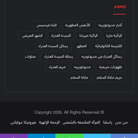
وسوم
أخبار مديوغورييه
الأنفس المطهرية
البابا فرنسيس
الرائية ماريا
الرائية ميريانا
السيدة العذراء
الشهر المريمي
الكنيسة الكاثوليكيّة
المطهر
رسائل السيدة العذراء
رسائل العذراء في مديوغوريه
رسالة السيدة العذراء
صلوات
ظهورات مريمية
مديوغورييه
مريم العذراء
مريم ملكة السلام
ملكة السلام
© Copyright 2026, All Rights Reserved
من نحن
راسلنا
المرأة الملتحفة بالشمس
الرحمة الإلهية
فيرونيكا جولياني