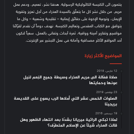
ينتمون الى الكنيسة الكاثوليكية الرسولية. هدفنا نشر، تعميم، ودعم عمل
مريم. من خلال نشر كل ما يتعلّق بالسيدة العذراء من أجل تعزيز وتقوية
الإيمان، وتوعية الإخوة على حقائق إيمانية – تقليدية وشعبية – وكل ما
يتوافق مع الكتاب المقدس وتعاليم الكنيسة.
نهدف دوماً أن نقدم لقرّائنا
مواضيع وتقارير أمينة ووافية، ثمرة أبحاث وتفاني بالعمل، سعياً لنكون
أحد المواقع الأكثر مصداقية وأمانة في عمل التبشير عبر الإنترنت.
المواضيع الأكثر زيارة
12 مارس، 2018
صلاة فعّالة الى مريم العذراء وسيطة جميع النِعم لنيل
عونها وحمايتها
23 نوفمبر، 2019
الصلوات الخمس عشر التي أملاها الرب يسوع على القديسة
بريجيتا
19 ديسمبر، 2016
لماذا تبكي الرائية ميريانا بشدّة بعد انتهاء الظهور وهل
قالت العذراء شيئاً عن الإسلام المتطرّف؟