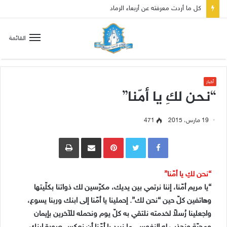
صلاة إلى مريم سلطانة السلام لتهدئة الغضب الإلهي
القائمة
أخبار
“نحن لكِ يا أمّنا”
19 مارس، 2015
471
Pinterest
مشاركة عبر البريد
طباعة
“نحن لكِ يا أمّنا”
“يا مريم أمّنا، إننا نرتمي بين يديك، مكرّسين لك ذواتنا بكلّيتها
وهاتفين كلّ حين “نحن لك”. إحملينا يا أمّنا إلى ابنك وربنا يسوع،
واجعلينا رُسلاً لخدمته نلتقي به كلّ يوم ونحمله للآخرين بإيمان