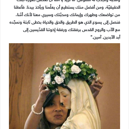
ومحبّة ونجذب له النفوس. ما نريد يا أمّنا أن نعكس صورة ابنك
الحقيقيّة، ومن أفضل منك يستطيع أن يعلّمنا ويأخذ بيدنا. فأعطنا
من تواضعك وطهرك وإيمانك ومحبّتك وسيري معنا لأنك أمّنا،
فنصل إلى يسوع الذي هو الطريق والحق والحياة بخطى ثابتة ونمجّده
مع الآب والروح القدس برفقتك ورفقة إخوتنا القدّيسين إلى
أبد الآبدين. آمين.”