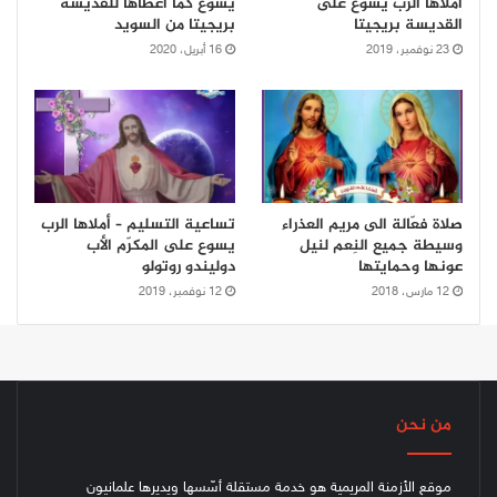
أملاها الرب يسوع على
يسوع كما أعطاها للقدّيسة
القديسة بريجيتا
بريجيتا من السويد
23 نوفمبر، 2019
16 أبريل، 2020
صلاة فعّالة الى مريم العذراء
تساعية التسليم – أملاها الرب
وسيطة جميع النِعم لنيل
يسوع على المكرّم الأب
عونها وحمايتها
دوليندو روتولو
12 مارس، 2018
12 نوفمبر، 2019
من نحن
موقع الأزمنة المريمية هو خدمة مستقلة أسّسها ويديرها علمانيون