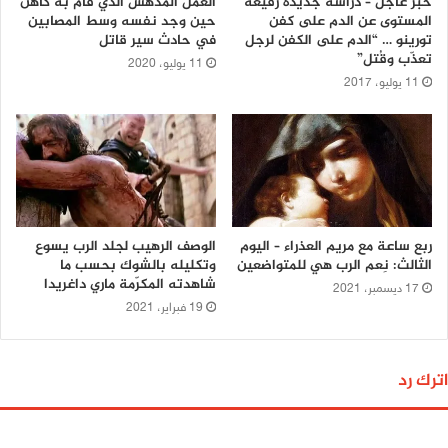
خبر عاجل – دراسة جديدة رفيعة
العمل المدهش الذي قام به كاهن
المستوى عن الدم على كفن
حين وجد نفسه وسط المصابين
تورينو … “الدم على الكفن لرجل
في حادث سير قاتل
تعذّب وقُتل”
11 يوليو، 2020
11 يوليو، 2017
ربع ساعة مع مريم العذراء – اليوم
الوصف الرهيب لجلد الرب يسوع
الثالث: نِعم الرب هي للمتواضعين
وتكليله بالشوك بحسب ما
شاهدته المكرّمة ماري داغريدا
17 ديسمبر، 2021
19 فبراير، 2021
اترك رد