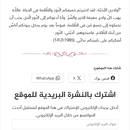
“أولادي الأحبّة، لقد اختبرتم جميعكم النّور والظّلمة في الحياة. فاللّـه
يهب كلّ واحدٍ معرفة الخير والشّرّ. وأنا أدعوكم إلى النّور الّذي يجب أن
تحملوه إلى جميع مَن في الظّلمة. فيوماً بعد يوم يدخل بيوتكم أناسٌ
من أبناء الظّلام. فامنحوهم، أحبّتي، النّور
أشكركم على تلبيتكم ندائي. (1985\3\14)
شارك هذا الموضوع:
فيس بوك
X
WhatsApp
اشترك بالنشرة البريدية للموقع
أدخل بريدك الإلكتروني للإشتراك في هذا الموقع لتستقبل أحدث
المواضيع من خلال البريد الإلكتروني.
عنوان