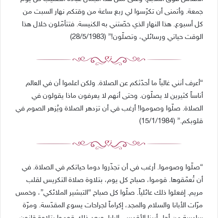
جمعة. وأتمنى أن تكرّسوا لي ربع ساعة من وقتكم نهار السبت من
كل أسبوع. هذا النهار الذي خصّتني به الكنيسة. فتتأمّلون خلال هذا
الوقت حياتي ورسائلي، وتصلّون!” (28/5/1983)
“أعرف أنني غالباً ما أحدّثكم عن الصلاة. ولكن اعلموا أن في العالم
أناساً كثيرين لا يصلّون. وحتى أنهم لا يعرفون ماذا يقولون في
الصلاة. صلّوا وصوموا! أرغب في أن تزدهر الصلاة ويُزهر الصوم في
قلوبكم.” (15/1/1984)
“صلّوا وصوموا. أرغب في أن تجذّروا دوما حياتكم في الصلاة. في
أن تُعمّقوها. قوموا، صباح كل يوم، بتلاوة صلاة التكريس لقلب
مريم. إفعلوا ذلك عائلياً. صلّوا كل صباح “التبشير الملائكي”، وخمس
مرّات الأبانا والسلام والمجد، إكراماً لجراحات يسوع المقدّسة. ومرّة