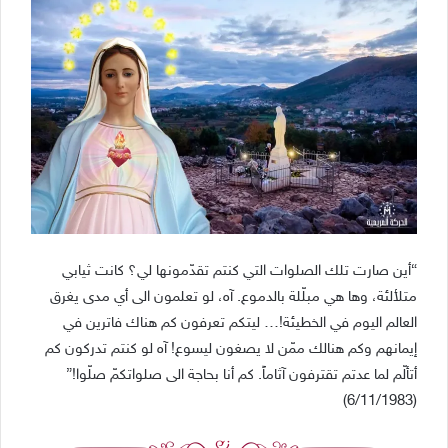
“أين صارت تلك الصلوات التي كنتم تقدّمونها لي؟ كانت ثيابي
متلألئة، وها هي مبلّلة بالدموع. آه، لو تعلمون الى أي مدى يغرق
العالم اليوم في الخطيئة!… ليتكم تعرفون كم هناك فاترين في
إيمانهم وكم هنالك ممّن لا يصغون ليسوع! آه لو كنتم تدركون كم
أتألّم لما عدتم تقترفون آثاماً. كم أنا بحاجة الى صلواتكمّ صلّوا!”
(6/11/1983)