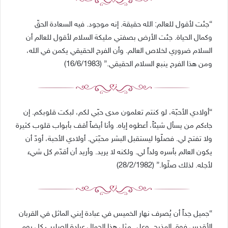
“جئت لأقول للعالم: الله حقيقة. إنه موجود. فيه السعادة الحقّ
وكمال الحياة. جئت الأرض بصفتي مليكة السلام لأقول للعالم أن
السلام ضروري لخلاص العالم. وأن الفرح الحقيقي يكمن في الله،
ومن هذا الفرح ينبع السلام الحقيقي.” (16/6/1983)
“أولادي الأحبّة، لو كنتم تعلمون مدى حبّي لكم، لبكت قلوبكم. إن
جاءكم من يسأل شيئاً، أعطوه إياه. وأنا أيضاً أقف بأبواب قلوب كثيرة
ولا تفتح لي. فصلّوا ليستقبل البشر محبّتي. أولادي الأحبة، أودّ أن
يكون العالم بأسره ولداً لي. ولكنه لا يريد. وأريد أن أقدّم كل شيء
لأجله. لذلك صلّوا.” (28/2/1982)
“جميل جداً أن يُصرف نهار الخميس في عبادة إبني الماثل في القربان
الأقدس فوق المذبح. وعلى مثل هذا الجمال عبادة الصليب كل يوم