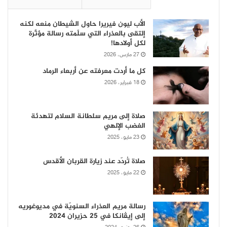
الأب ليون فيريرا حاول الشيطان منعه لكنه
إلتقى بالعذراء التي سلّمته رسالة مؤثّرة
لكل أولادها!
27 مارس، 2026
كل ما أردت معرفته عن أربعاء الرماد
18 فبراير، 2026
صلاة إلى مريم سلطانة السلام لتهدئة
الغضب الإلهي
23 مايو، 2025
صلاة تُردّد عند زيارة القربان الأقدس
22 مايو، 2025
رسالة مريم العذراء السنويّة في مديوغوريه
إلى إيڤانكا في 25 حزيران 2024