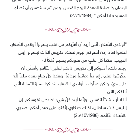
سادسة من أجل أبينا الأقدس، البابا. وبعد ذلك قوموا بتلاوة قانون
الإيمان والصلاة المعدّة للروح القدس. ومن ثم يستحسن أن تصلّوا
المسبحة اذا أمكن.” (27/1/1984)
“أولادي الصّغار، أنّني أريد أن أقرّبكم من قلب يسوع! أولادي الصّغار،
إعلموا لماذا إذن أدعوكم اليوم لصلاة تكريس الذّات ليسوع، إبني
الحبيب. هكذا كلّ قلبٍ من قلوبكم يصبح مُلكاً له
وبعد ذلك، أدعوكم إلى تكريس ذاتكم لقلبي الطّاهر وأتمنّى أن
تتكّرسّوا لقلبي إفرادياً وعائلياً ورعائياً. وهكذا كلّ حياةٍ تغدو ملكاً للّـه
على يديّ. ولكن صلّوا، يا أولادي الصّغار، لتدركوا سموّ الرّسالة الّتي
أبلغكم الآن
أنا لا أريد شيئاً لنفسي، وإنّما أريد كلّ شيءٍ لخلاص نفوسكم. إنّ
إبليس ذات سلطان، لذلك صغاري إتّكئوا على صدر أمّكم، صدري،
بالصّلاة الدّائمة. (1988\10\25)