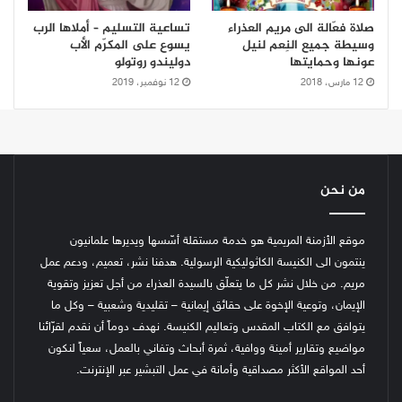
صلاة فعّالة الى مريم العذراء
تساعية التسليم – أملاها الرب
وسيطة جميع النِعم لنيل
يسوع على المكرّم الأب
عونها وحمايتها
دوليندو روتولو
12 مارس، 2018
12 نوفمبر، 2019
من نحن
موقع الأزمنة المريمية هو خدمة مستقلة أسّسها ويديرها علمانيون
ينتمون الى الكنيسة الكاثوليكية الرسولية. هدفنا نشر، تعميم، ودعم عمل
مريم. من خلال نشر كل ما يتعلّق بالسيدة العذراء من أجل تعزيز وتقوية
الإيمان، وتوعية الإخوة على حقائق إيمانية – تقليدية وشعبية – وكل ما
يتوافق مع الكتاب المقدس وتعاليم الكنيسة.
نهدف دوماً أن نقدم لقرّائنا
مواضيع وتقارير أمينة ووافية، ثمرة أبحاث وتفاني بالعمل، سعياً لنكون
أحد المواقع الأكثر مصداقية وأمانة في عمل التبشير عبر الإنترنت.