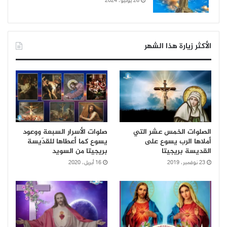
26 يونيو، 2024
الأكثر زيارة هذا الشهر
الصلوات الخمس عشر التي
صلوات الأسرار السبعة ووعود
أملاها الرب يسوع على
يسوع كما أعطاها للقدّيسة
القديسة بريجيتا
بريجيتا من السويد
23 نوفمبر، 2019
16 أبريل، 2020