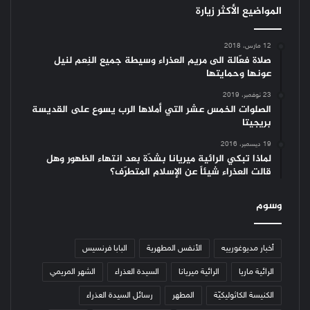
المواضيع الأكثر زيارة
12 مارس، 2018
صلاة فعّالة الى مريم العذراء وسيطة جميع النِعم لنيل
عونها وحمايتها
23 نوفمبر، 2019
الصلوات الخمس عشر التي أملاها الرب يسوع على القديسة
بريجيتا
19 ديسمبر، 2016
لماذا تبكي الرائية ميريانا بشدّة بعد انتهاء الظهور وهل
قالت العذراء شيئاً عن الإسلام المتطرّف؟
وسوم
أخبار مديوغورييه
الأنفس المطهرية
البابا فرنسيس
الرائية ماريا
الرائية ميريانا
السيدة العذراء
الشهر المريمي
الكنيسة الكاثوليكيّة
المطهر
رسائل السيدة العذراء