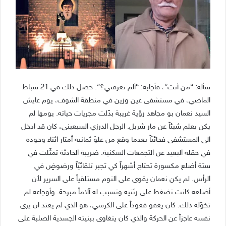
سأله: “من أنت”، فأجابه: “ألم تعرفني؟”. حصل ذلك في 21 شباط
الماضي، في مستشفى عين وزين في منطقة الشوف، يوم عايش
السيد نعمان بو مجاهد رؤية غريبة بدّلت مجريات حياته. يومها لم
يكن يعلم شيئاً عن مار شربل. الرجل الدرزي السبعيني، كان قد ادخل
الى المستشفى فجائيّاً بعدما وقع من علوّ ثمانية أمتار اثناء وجوده
في حقله البعيد عن التجمعات السكنية. ضريبة الحادثة تمثّلت في
ستة أضلع مكسورة تحتاج أشهراً كي تجبر تلقائيّاً ورضوضٍ في
الرأس. لم يكن نعمان يقوى على النوم مستلقياً على السرير لأن
أضلعه كانت تضغط على رئتيه وتسبب له آلاماً مبرحة. وأوجاعه لم
تخوّله ذلك. كان يغفو قعوداً على الكرسي، هو الذي لم يعتد ان يرى
نفسه عاجزاً عن الحركة والذي كان يتغاوى ببنيته الجسدية الصلبة على