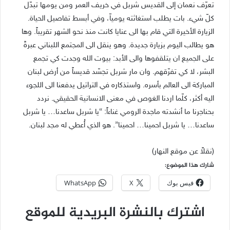
تعرّف نعمان إلى القديس شربل في خريف العمر ومن يومها تبدّل
كلّ شيء. بات يطلب استغاثته يومياّ، وفي أبسط تفاصيل الحياة.
الزيارة الأخيرة التي قام بها الى عنايا كانت منذ نحو الشهر تقريباً. وها
هو يطالب اليوم بزيارة جديدة. وهو ينقل الى المجتمع اللبناني عبرةً
على الجميع ان يتلقفوها والى الأبد: بيوت الله وجدت كي تجمع
البشر، لا كي تفرّقهم. وان مار شربل تجسّد قديساً من أرض لبنان
المباركة الى العالم بأسره. واستذكاره في التراتيل يدفعنا الى اللجوء
اليه أكثر، كلّما اردنا الغوص في معنى الانسانية الحقيقي. نردد
بحناجرنا ما أنشدته ماجدة الرومي غناءاً: “يا شربل ساعدنا… يا شربل
ساعدنا… يا شربل احمينا… احمينا”. هو الذي أُعطي له مجد لبنان.
(نقلاً عن موقع النهار)
شارك هذا الموضوع:
فيس بوك
X
WhatsApp
اشترك بالنشرة البريدية للموقع