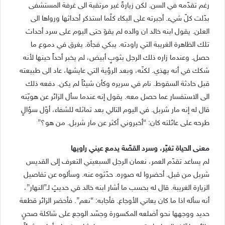
رغم تقدّمه في السن. لكن زيارةً غير مرتقبة الى غرفة المستشفى
بدّلت كلّ شيء. أجبرته على البكاء كلّما استذكر أحداثها ورواها الى
العلن. يقول ابنه خالد ان والده لم يقوَ حتى اليوم على سرد أحداث
تلك الظاهرة الغريبة التي راودته. يبكي فجأة. يغرق في دموع ما
حصل. وعندما زاره ذلك الرجل بثوبٍ أبيض، لم يخبر أحداً حينها لأنه
شكك في أنه يهذي. لكنّه، وبعد الرؤية التي عايشها، عاد الى طبيعته
قبل حادثة السقوط. نام في سريره وكأن شيئاً لم يكن. دفعه ذلك
الى الاستفسار عما حصل معه. يقول إنه عندما سأل الزائر عن هويّته
قال له إنه مار شربل. في اليوم التالي بعد تماثله للشفاء، أوّل سؤالٍ
طرحه على عائلته كان: “أخبروني أكثر عن مار شربل. من هو؟”
معنى الحياة تغيّر، وسرد القصّة يدمع عيني راويها
لم يساعد تقدّم العمر، نعمان الرجل السبعيني التعرف إلى القديس
شربل من قبل. أحضروا له صوره. حدّثوه عنه. وسألوه عن تفاصيل
الزيارة الغريبة. قال له بحسب ما أشار ابنه خالد في حديثٍ لـ”النهار”،
أنه سأله اذا ما كان يعاني الأوجاع. فأجابه: “نعم”. فأحضر الزائر قطعة
حديد ووجهها نحو أضلعه المكسورة وجسّد الوجع على شاكلة صحنٍ