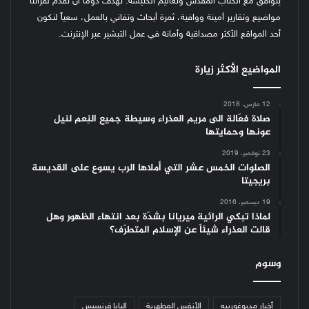
يتوافق مع الكتاب المقدس وتعاليم الكنيسة.
نهدف دوماً أن نقدم لقرّائنا
مواضيع وتقارير أمينة ووافية، ثمرة أبحاث وتفاني بالعمل، سعياً لنكون
أحد المواقع الأكثر مصداقية وأمانة في عمل التبشير عبر الإنترنت.
المواضيع الأكثر زيارة
12 مارس، 2018
صلاة فعّالة الى مريم العذراء وسيطة جميع النِعم لنيل
عونها وحمايتها
23 نوفمبر، 2019
الصلوات الخمس عشر التي أملاها الرب يسوع على القديسة
بريجيتا
19 ديسمبر، 2016
لماذا تبكي الرائية ميريانا بشدّة بعد انتهاء الظهور وهل
قالت العذراء شيئاً عن الإسلام المتطرّف؟
وسوم
أخبار مديوغورييه
الأنفس المطهرية
البابا فرنسيس