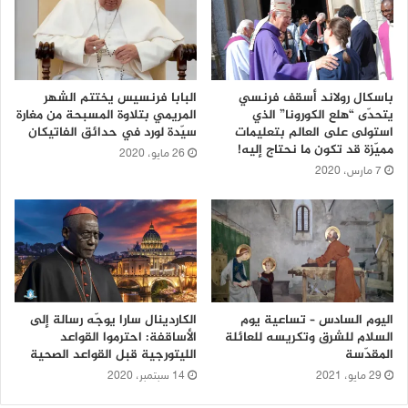
باسكال رولاند أسقف فرنسي
البابا فرنسيس يختتم الشهر
يتحدّى “هلع الكورونا” الذي
المريمي بتلاوة المسبحة من مغارة
استولى على العالم بتعليمات
سيّدة لورد في حدائق الفاتيكان
مميّزة قد تكون ما نحتاج إليه!
26 مايو، 2020
7 مارس، 2020
اليوم السادس – تساعية يوم
الكاردينال سارا يوجّه رسالة إلى
السلام للشرق وتكريسه للعائلة
الأساقفة: احترموا القواعد
المقدّسة
الليتورجية قبل القواعد الصحية
29 مايو، 2021
14 سبتمبر، 2020