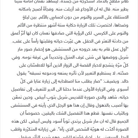
طائر ملطّخٍ بالدماء. استخرجه من جسده، ليشاهد نعمان أمامه شيئاً
يطير منه. قال له ان الأوجاع قد أزيلت منه. وفجأةً أصبح بامكانه
الاستلقاء على السرير والنوم من دون احساسٍ بالألم. بين ليلةٍ
وضحاها، اختصرت تلك الزيارة حكاية ستة أشهر منتظرة من الألم
والنوم على الكرسي. لكن الرؤية التي صادفها نعمان كان لها أثرٌ أعمق
من حادثة التعثر في الحقل. هي غيّرت حياته وقلبتها رأساً على عقب.
“أول عمل قام به بعد خروجه من المستشفى هو إحضار صور مار
شربل ووضعها في شتى غرف المنزل وتحديداً في غرفة نومه. وفي
كلّ مرّة يتشجع لاخبار القصة الى الزوار الذين أتوا للاطمئنان على
صحّته، لا يستطيع التعبير لأن تأثره يمنعه ودموعه تسبقه” يقول
خالد. ويضيف: “صار يطلب منا اصطحابه إلى زيارة عنايا في كلّ
أسبوع. وفي الزيارة الأولى عندما دخلنا الى الدير للتعرف إلى تفاصيل
حياته، شاهد والدي صورة للقديس شربل بثوبٍ أبيض. وحين تمعّن
بها أصيب بالذهول وقال إن هذا هو الرجل الذي رأيته في المستشفى
وبالثياب نفسها. قطع هذا التفصيل الشك باليقين، خصوصاً ان
الجميع قال له ان مار شربل يرتدي ثوباً أسود وليس أبيض. لكن هذه
الصورة أكدّت له هويّة الشخص الذي رآه”. في زياراته المتكرّرة واظب
الرجل السبعيني على اخبار قصّته للناس وهو شديد التأثر ويقول