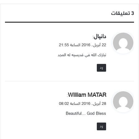
‫3 تعليقات
ي
دانيال
:
ق
22 أبريل، 2016 الساعة 21:55
و
تبارك الله في قديسيه له المجد
ل
رد
ي
William MATAR
:
ق
28 أبريل، 2016 الساعة 08:02
و
Beautiful… God Bless
ل
رد