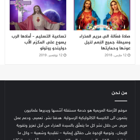
صلاة فعّالة الى مريم العذراء
تساعية التسليم – أملاها الرب
وسيطة جميع النِعم لنيل
يسوع على المكرّم الأب
عونها وحمايتها
دوليندو روتولو
12 مارس، 2018
12 نوفمبر، 2019
من نحن
موقع الأزمنة المريمية هو خدمة مستقلة أسّسها ويديرها علمانيون
ينتمون الى الكنيسة الكاثوليكية الرسولية. هدفنا نشر، تعميم، ودعم عمل
مريم. من خلال نشر كل ما يتعلّق بالسيدة العذراء من أجل تعزيز وتقوية
الإيمان، وتوعية الإخوة على حقائق إيمانية – تقليدية وشعبية – وكل ما