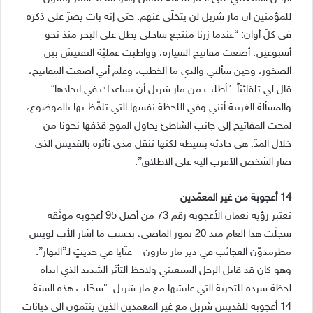
للمؤمنين ان مار شربل لن يتخلّى عنهم. حتى إنه بات يصرّ على ذكره
في كلّ أوان: “عندما زرنا منتجع ساحلي يطل على البحر منذ نحو
أسبوعين، أضعت مفاتيح السيارة، وواظبت عمليّة التفتيش بين
الصخور، وحين سألني والدي ما الخطب، وعلم أني اضعت المفاتيح،
قال لي تلقائيّاً: “أطلب من مار شربل أن يساعدك في ايجادها”.
والمسألة الغريبة أنني وفي اللحظة نفسها التي تلفّظ بها بالموضوع،
لمحت المفاتيح إلى جانب الشاطئ يحاول الموج قذفها نحونا من
خلال المدّ. هي حادثة بسيطة لكنها تنقل مدى تأثره بالقديس الذي
صار الشخص الأقرب اليه على الاطلاق”.
14 أعجوبة من غير المعمّدين
تعتبر رؤية نعمان الأعجوبة رقم 73 من أصل 95 أعجوبة موثّقة
سجلّت هذا العام منذ 20 تموز الماضي، بحسب ما اشار الأب لويس
مطرمدوّن العجائب في دير مار مارون – عنّايا في حديثٍ لـ”النهار”.
وهو كان قد قابل الرجل السبعيني ولاحظ التأثر الشديد الذي ابداه
لحظة سرده للتجربة التي عايشها مع مار شربل. “سجّلت هذه السنة
14 أعجوبة للقديس شربل مع غير المعمدين الذين ينتمون الى ديانات