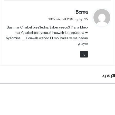
ي
Berna
:
ق
15 يوليو، 2016 الساعة 13:53
و
Bas mar Charbel bise3edna 3aber yesou3 ? ana bheb
ل
mar Charbel bas yesou3 houweh lu bise3edna w
byehmina … Houweh wahdo El mol hales w ma hadan
ghayro
رد
اترك رد