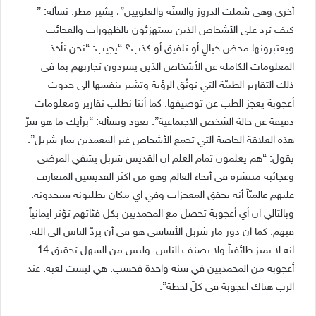
أخرى وهي شملت الدروز والسنّة والعلويين”، يشير مطر. نسأله: ”
كيف ترد على الأشخاص الذين يستهزئون بالظهورات والعجائب
ويعتبرونها محض خيالٍ أو تلفيق أو كذب؟ “يجيب: “نحن نأخذ
المعلومات الكاملة عن الأشخاص الذين يسردون تجاربهم بما في
ذلك التقارير الطبيّة التي توثّق الرؤية وتشير بنفسها الى حدوث
أعجوبة يعجز الطب عن توصيفها. كما أننا نطلب تقارير ومعلومات
دقيقة عن حالة الشخص الاجتماعية”. نعود ونسأله: “برأيك ما هو سرّ
هذه العلاقة الخاصة التي تجمع الأشخاص غير المعمدين بمار شربل”.
يقول: “هم يعلمون تمام العلم ان القديس شربل يشفي المرضى
وعجائبه منتشرة في أنحاء العالم وهو من اكثر القديسين المتعارف
عليهم عالميّاً أنه يحقق المعجزات وفي اي مكان يطلبونه سيجدونه.
وبالتالي ان أي أعجوبة تحصل مع المحمديين بكل فئاتهم تؤثر ايمانياً
فيهم. كما ان دور مار شربل الأساسي هو في أن يردّ الناس الى الله.
انه لا يميز طائفياً ولا يصنف الناس. وليس من السهل تحقيق 14
أعجوبة من المحمديين في سنة واحدة فحسب. هي ليست لعبة. عند
الرب هناك اعجوبة في كلّ لحظة”.