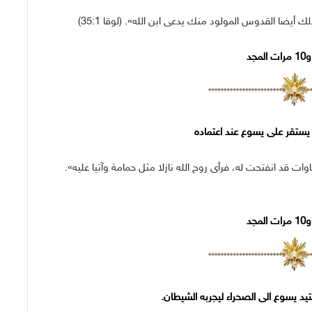
ضا القدوس المولود منك يدعى ابن الله». (لوقا 35:1)
لمجد
 يستقر على يسوع عند اعتماده
ت قد انفتحت له، فرأى روح الله نازلا مثل حمامة وآتيا عليه».
لمجد
يد يسوع الى الصحراء ليجربه الشيطان.