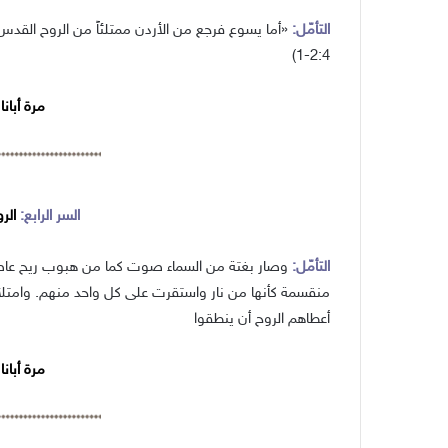
التأمّل:
«أما يسوع فرجع من الأردن ممتلئاً من الروح القدس،
2:4-1)
مرة أبانا و10 مرات ا
السر الرابع:
الر
التأمّل:
وصار بغتة من السماء صوت كما من هبوب ريح عاصف
منقسمة كأنها من نار واستقرت على كل واحد منهم. وامتلأ ا
أعطاهم الروح أن ينطقوا
مرة أبانا و10 مرات ا