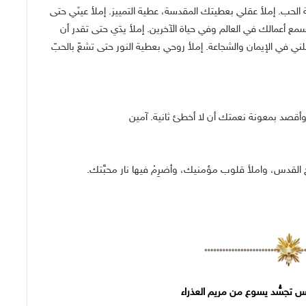
الحب. إملأ عقلي بعطيتك المقدسة، عطية التمييز. إملأ عينَي حتى
مع أعمالك في العالم وفي حياة الآخرين. إملأ يدَي حتى تقدر أن
ني في الإيمان والشجاعة. إملأ روحي بعطية النور حتى تشعّ بالحبّ
 وأقصد بمعونة نعمتك أن لا أخطئ ثانية. آمين
وح القدس، واملأ قلوب مؤمنيك، وأضرِمْ فيها نار محبَّتك.
س تجسُّد يسوع من مريم العذراء