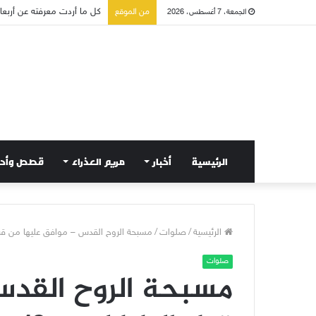
كل ما أردت معرفته عن أربعاء 
من الموقع
الجمعة، 7 أغسطس، 2026
الرئيسية
أخبار
مريم العذراء
قصص وأح
الرئيسية
/
صلوات
/
مسبحة الروح القدس – موافق عليها من قبل ال
صلوات
مسبحة الروح القدس