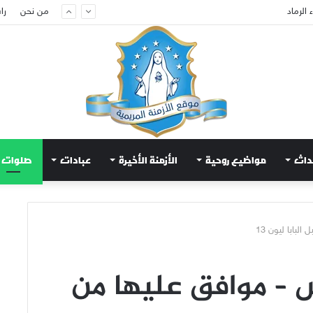
الرماد
من نحن
را
داث
مواضيع روحية
الأزمنة الأخيرة
عبادات
صلوات
بابا ليون 13
 – موافق عليها من