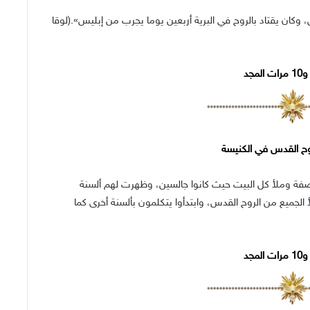
 وكان يقتاد بالروح في البرية أربعين يوما يجرب من إبليس».(لوقا
لمجد
وح القدس في الكنيسة
ة وملأ كل البيت حيث كانوا جالسين، وظهرت لهم ألسنة
لجميع من الروح القدس، وابتدأوا يتكلمون بألسنة أخرى كما
لمجد