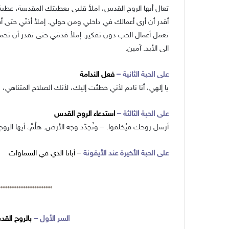
تعال أيها الروح القدس، املأ قلبي بعطيتك المقدسة، عطية 
أقدر أن أرى أعمالك في داخلي ومن حولي. إملأ أذنَي حتى أس
تعمل أعمال الحب دون تفكير. إملأ قدمَي حتى تقدر أن تحمل
الى الأبد. آمين.
على الحبة الثانية –
فعل الندامة
يا إلهي، أنا نادم لأني خطئت إليك، لأنك الصلاح المتناهي،
على الحبة الثالثة –
استدعاء الروح القدس
أرسل روحك فيُخلقوا. – وتُجدّد وجه الأرض. هلُمَّ، أيها الر
على الحبة الأخيرة عند الأيقونة
–
أبانا الذي في السماوات
السر الأول –
بالروح القد