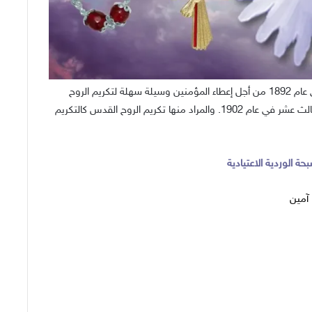
هذه ألّفها كاهن فرنسيسكاني كبوشي عام 1892 من أجل إعطاء المؤمنين وسيلة سهلة لتكريم الروح
القدس. تمت الموافقة على المسبحة من قبل البابا ليون الثالث عشر في عام 1902. والمراد منها تكريم الروح القدس كالتكريم
ة الوردية الاعتيادية
 آمين