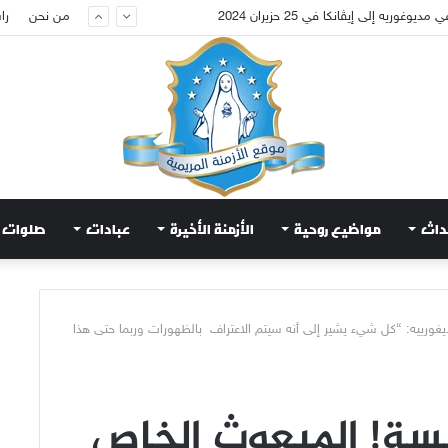
عويض قلب مريم الطاهر هذا ما يطلبه يسوع!
من نحن
را
داث
مواضيع روحية
الأزمنة الأخيرة
عبادات
صلوات
يغورييه: “كل شيء يشير إلى أنه سيتم الاعتراف بالظهورات وربما حتى هذا
يسة! المبعوث الخاص