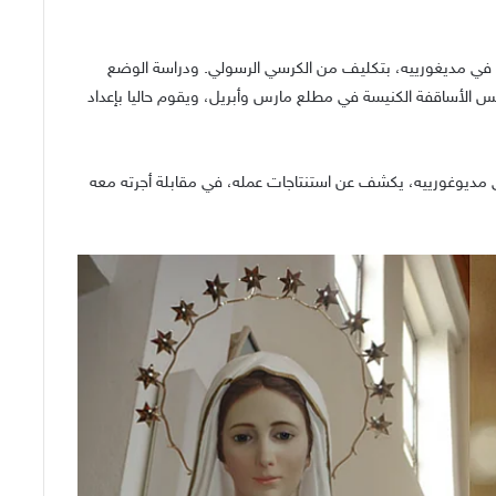
في مديغورييه، بتكليف من الكرسي الرسولي. ودراسة الوضع
لبلدة حيث تظهر العذراء منذ عام 1981. زار رئيس الأساقفة الكنيسة في مطلع مارس وأبريل، ويقوم حاليا بإعداد
 مديوغورييه، يكشف عن استنتاجات عمله، في مقابلة أجرته معه