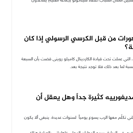
يل المثال الشباب أعضاء سيناكولو (جماعة العلية) يساعدون
رات من قبل الكرسي الرسولي إذا كان
ة؟
، التي عملت تحت قيادة الكاردينال كاميلو روينى قضت بأن السبعة
سبة لما بعد ذلك فلا توجد نتيجة بعد.
غورييه كثيرة جداً وهل يعقل أن
تي تكلّم معها الرب يسوع يومياً لسنوات عديدة. ينبغي ألا يكون