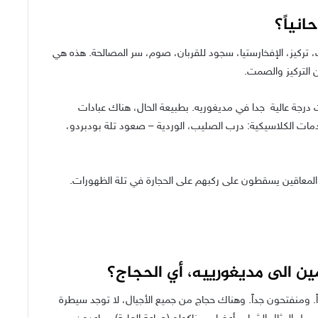
نياً؟
كيز، الإفخارستيا، سجود للقربان، صوم، سر المصالحة. هذه هي
 التركيز والصمت.
رجة عالية جدا في مديغوريه. بطبيعة الحال، هناك عبادات
خدمات الكلاسيكية: درب الصليب، الوردية – صعود تلة بودبردو،
والمعاقين يسقطون على ركبهم على الحجارة في تلة الظهورات.
ن الى مديغورييه، أي الحجاج؟
ً. ومنفتحون جداً. وهناك حجاج من جميع الأجيال، لا توجد سيطرة