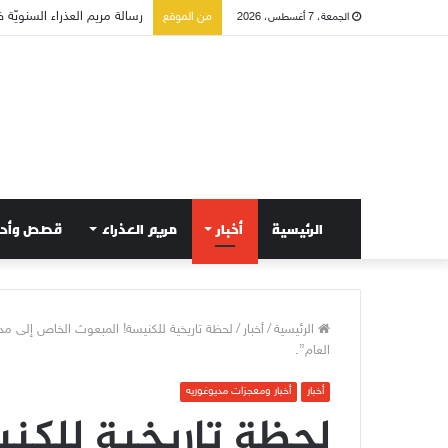
تسع أول سبوت بدل خمسة لت
من الموقع
الجمعة، 7 أغسطس، 2026
الرئيسية
أخبار
مريم العذراء
قصص وأح
الرئيسية
/
أخبار
/
لحظة تاريخية للكنيسة! المبعوث الخاص إلى مد
العام”.
أخبار
أخبار ومعجزات مديوغوريه
لحظة تاريخية للكن