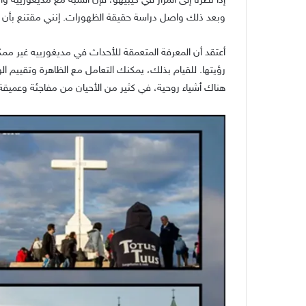
إذا نظرنا إلى المزار في كيبيهو، فإن الشبه مع مديغورييه و
وبعد ذلك واصل دراسة حقيقة الظهورات. إنني مقتنع بأن أي
أعتقد أن المعرفة المتعمقة للأحداث في مديغورييه غير ممكنة
رؤيتها. للقيام بذلك، يمكنك التعامل مع الظاهرة وتقييم 
هناك أشياء روحية، في كثير من الأحيان من مفاجئة وعميق