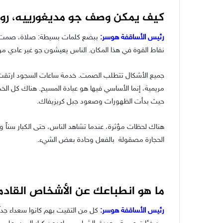
كيف يمكن وصف جو مديغورييه، روحا
رئيس الأساقفة هوسر:
ببضع كلمات بسيطة: صلاة، صمت، تر
نقاط القوة في هذا المكان. الناس يعيشون جو غير عادي من
جميع الأشكال تتطلب الصمت. خدمة ساعات السجود ارتقت د
مريمية، إنما الأساسي فيها هو عبادة المسيح. هناك كل ال
حيث بدأت الظهورات وصعود جبل كريزيفاك.
هناك لحظات مؤثرة، عندما تشاهد الناس، حتى الكبار سناً 
الحجارة مصقولة بالفعل وحادة بعض الشيء.
ما هو انطباعك عن الأشخاص القادمي
رئيس الأساقفة هوسر:
كل من التقيت بهم كانوا سعداء جدا