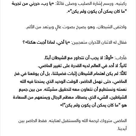
ركبتيه، ورسم إشارة الصليب وصلى قائلاً:
«
يا رب، حررني من تجربة
“ما كان يمكن أن يكون ولم يكن”».
واختفى الشيطان، وهو يصرخ بصوت عالٍ ويرتعد من الألم.
فقال له الاثنان الآخران متعجبين:
«
يا أخي، لماذا أجبت هكذا»؟
فأجاب:
«
أولاً: لا يجب أن نتحاور مع الشيطان أبدًا.
ثانياً: لا أحد في العالم لديه القدرة على تغيير الماضي.
ثالثًا: لم يكن اهتمام الشيطان إثبات فضيلتنا، بل أن يوقعنا في فخ
الماضي، حتى نهمل الحاضر، الوقت الوحيد الذي يمنحنا فيه الله
نعمته ونستطيع أن نتعاون معه لتحقيق مشيئته. من بين جميع
الشياطين، الشيء الذي يصطاد معظم الرجال ويمنعهم من السعادة
هو “ما كان يمكن أن يكون ولم يكن”!»
الماضي متروك لرحمة الله والمستقبل لعنايته. فقط الحاضر بين
أيدينا.