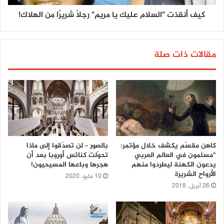
كيف أنقذت "السلام عليك يا مريم" رجلًا شريرًا من الهلاك!
مقالات ذات صلة
كاهن مقسّم يكشف خلال مؤتمر:
بالصور – لن تصدّقوا إلى ماذا
“مسلمون في العالم العربي
تحوّلت كنائس أوروبا بعد أن
يدعون الكهنة ليطردوا منهم
هجرها وباعها المسيحيون!
الأرواح الشريرة
10 مايو، 2020
26 أبريل، 2018