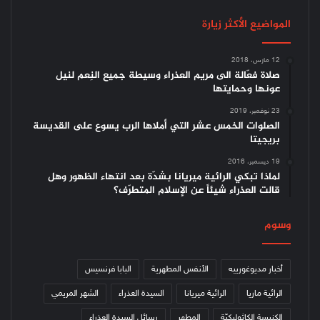
المواضيع الأكثر زيارة
12 مارس، 2018
صلاة فعّالة الى مريم العذراء وسيطة جميع النِعم لنيل
عونها وحمايتها
23 نوفمبر، 2019
الصلوات الخمس عشر التي أملاها الرب يسوع على القديسة
بريجيتا
19 ديسمبر، 2016
لماذا تبكي الرائية ميريانا بشدّة بعد انتهاء الظهور وهل
قالت العذراء شيئاً عن الإسلام المتطرّف؟
وسوم
أخبار مديوغورييه
الأنفس المطهرية
البابا فرنسيس
الرائية ماريا
الرائية ميريانا
السيدة العذراء
الشهر المريمي
الكنيسة الكاثوليكيّة
المطهر
رسائل السيدة العذراء