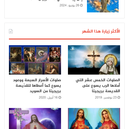
26 يونيو، 2024
الأكثر زيارة هذا الشهر
الصلوات الخمس عشر التي
صلوات الأسرار السبعة ووعود
أملاها الرب يسوع على
يسوع كما أعطاها للقدّيسة
القديسة بريجيتا
بريجيتا من السويد
23 نوفمبر، 2019
16 أبريل، 2020