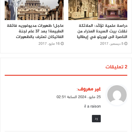
دراسة علمية تؤكّد: الملائكة
عاجل! ظهورات مديوغوريه فائقة
نقلت بيت السيدة العذراء من
الطبيعة! بعد 37 عام لجنة
الناصرة الى لوريتو في إيطاليا
الفاتيكان تعترف بالظهورات
5 ديسمبر، 2017
16 مايو، 2017
‫2 تعليقات
ي
غير معروف
:
ق
25 مايو، 2024 الساعة 02:51
و
il a raison
ل
رد