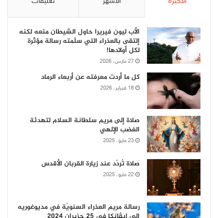
الأخيرة
الأشهر
تعليقات
الأب ليون فيريرا حاول الشيطان منعه لكنه
إلتقى بالعذراء التي سلّمته رسالة مؤثّرة
لكل أولادها!
27 مارس، 2026
كل ما أردت معرفته عن أربعاء الرماد
18 فبراير، 2026
صلاة إلى مريم سلطانة السلام لتهدئة
الغضب الإلهي
23 مايو، 2025
صلاة تُردّد عند زيارة القربان الأقدس
22 مايو، 2025
رسالة مريم العذراء السنويّة في مديوغوريه
إلى إيڤانكا في 25 حزيران 2024