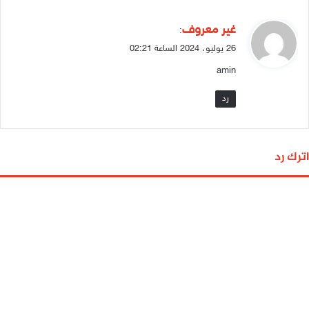
ي
غير معروف
:
ق
26 يوليو، 2024 الساعة 02:21
و
amin
ل
رد
اترك رد