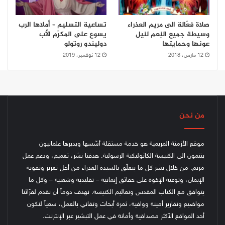
صلاة فعّالة الى مريم العذراء
تساعية التسليم – أملاها الرب
وسيطة جميع النِعم لنيل
يسوع على المكرّم الأب
عونها وحمايتها
دوليندو روتولو
12 مارس، 2018
12 نوفمبر، 2019
من نحن
موقع الأزمنة المريمية هو خدمة مستقلة أسّسها ويديرها علمانيون
ينتمون الى الكنيسة الكاثوليكية الرسولية. هدفنا نشر، تعميم، ودعم عمل
مريم. من خلال نشر كل ما يتعلّق بالسيدة العذراء من أجل تعزيز وتقوية
الإيمان، وتوعية الإخوة على حقائق إيمانية – تقليدية وشعبية – وكل ما
يتوافق مع الكتاب المقدس وتعاليم الكنيسة.
نهدف دوماً أن نقدم لقرّائنا
مواضيع وتقارير أمينة ووافية، ثمرة أبحاث وتفاني بالعمل، سعياً لنكون
أحد المواقع الأكثر مصداقية وأمانة في عمل التبشير عبر الإنترنت.