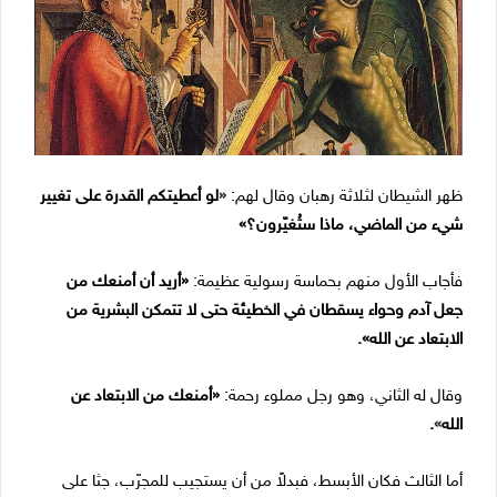
ظهر الشيطان لثلاثة رهبان وقال لهم:
«
لو أعطيتكم القدرة على تغيير
شيء من الماضي، ماذا ستُغيّرون؟»
فأجاب الأول منهم بحماسة رسولية عظيمة:
«
أريد أن أمنعك من
جعل آدم وحواء يسقطان في الخطيئة حتى لا تتمكن البشرية من
الابتعاد عن الله».
وقال له الثاني، وهو رجل مملوء رحمة:
«
أمنعك من الابتعاد عن
الله
»
.
أما الثالث فكان الأبسط، فبدلاً من أن يستجيب للمجرّب، جثا على