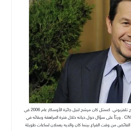
مارك روبرت مايكل وولبرغ هو ممثل أمريكي، مغني ومنتج تلفزيوني. كممثل كان مرشح لنيل جائزة الأوسكار عام 2006 في
فئة أفضل ممثل مساعد. في مقابلة تلفزيونية على قناة CNN . وردّاً على سؤال حول حياته خلال فترة المراهقة وبقائه في
 الفائض من وقت الفراغ بينما كان والديه يعملان لساعات طويلة