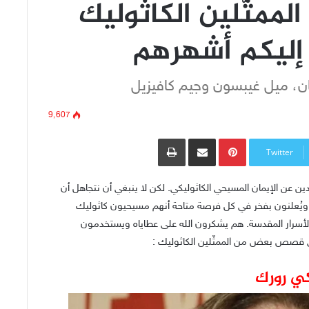
الممثّلين الكاثوليك
 إليكم أشهرهم
ن، ميل غيبسون وجيم كافيزيل
9٬607
Pinterest
مشاركة عبر البريد
طباعة
Twitter
دين عن الإيمان المسيحي الكاثوليكي. لكن لا ينبغي أن نتجاهل أن
راً ويُعلنون بفخر في كل فرصة متاحة أنهم مسيحيون كاثوليك
لأسرار المقدسة. هم يشكرون الله على عطاياه ويستخدمون
لي قصص بعض من الممثّلين الكاثوليك :
ي رورك