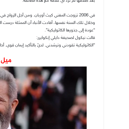
بعد طلاقها لم ترد أي علاقة مع هذه الطائفة.
في 2006 تزوجت المغني كيث أوربان. ومن أجل الزواج 
وخلال تلك السنة نفسها، أفادت الأنباء أن الممثلة درست ا
“عودة إلى جذورها الكاثوليكية”.
قالت نيكول لصحيفة دايلي إنكوايرر:
“الكاثوليكية تقودني وترشدني. لديّ بالتأكيد إيمان قوي. أح
ميل 