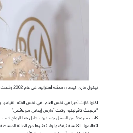
نيكول ماري كيدمان ممثلة أسترالية. في عام 2002 رشحت لأفضل ممثلة رائدة لدورها في مولان روج.
لكنها فازت أخيرا في نفس العام، في نفس الفئة، لقيامها ب
“ترعرعتُ كاثوليكية وكنت أمارس إيماني مع عائلتي”.
كانت متزوجة من الممثل توم كروز، خلال هذا الزواج كانت تم
لتعاليمها. الكنيسة ترفضها ولا تعتبرها من الديانة المسيحية)