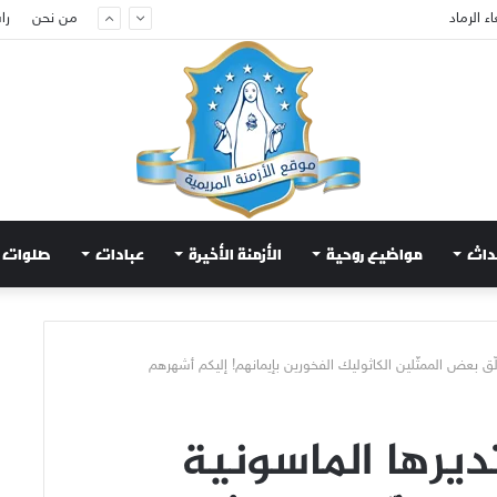
ام لتهدئة الغضب الإلهي
من نحن
را
داث
مواضيع روحية
الأزمنة الأخيرة
عبادات
صلوات
لّق بعض الممثّلين الكاثوليك الفخورين بإيمانهم! إليكم أشهرهم
يرها الماسونية