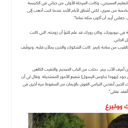
عليم المسيحي، وكانت المرحلة الأولى من حياتي في الكنيسة
لسادسة من عمري، لكني أشتاق لأيام الأحد عندما كنت أذهب إلى
جعلني أريد أن أكون مثله تماما”.
ثوليكية في نيويورك. وكان رورك قد علم للتوّ أن زوجته، التي كانت
 الجاني.
قرب من ساحة تايمز. كانت الشكوك والحزن يملآن قلبه، وتوقّف
ن أعرف الأب بيتر. دخلت من الباب الصحيح والتقيت الكاهن
 (يهوذا تداوس الرسول) شفيع الأمور المستحيلة. وقال لي أن
لك الحين أنقذني التزامي القوي بالإيمان من السقوط مرة أخرى في
سأفقد عقلي”.
 وولبرغ