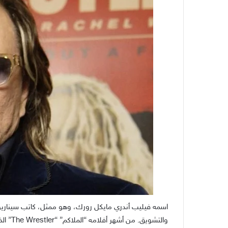
اسمه فيليب أندري مايكل رورك، وهو ممثل، كاتب سيناريو وم
والتشويق. من أشهر أفلامه “الملاكم” “The Wrestler” الذي رشّحه لجائزة الأوسكار عام 2008.