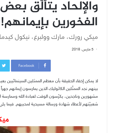
والإلحاد يتألّق بعض 
الفخورين بإيمانهم!
ميكي رورك، مارك وولبرغ، نيكول كيدما
5 مارس، 2018
Facebook
لا يمكن إخفاء الحقيقة بأن معظم الممثلين السينمائيين بعي
بينهم نجد الممثّلين الكاثوليك الذين يمارسون إيمانهم جه
مشهورين وناجحين، يكرّسون الوقت لعبادة الله وممارسة ا
شعبيّتهم لأعطاء شهادة ورسالة مسيحية لمحبيهم. فيما ي
ميك