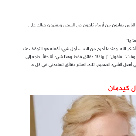
 الناس يعانون من أزمة، يُلقون في السجن ويعثرون هناك على
مّها”
أشكر الله. وعندما أخرج من البيت، أول شيء أفعله هو التوقف عند
الكنيسة. ينزعج اولادي مني “بابا، ذلك يستغرق الكثير من الوقت”. فأقول: “إنها 10 دقائق فقط وهذا شيء أنا حقاً بحاجة إلى
أنني أفعل الشيء الصحيح. تلك العشر دقائق تساعدني في كل ما
ل كيدمان