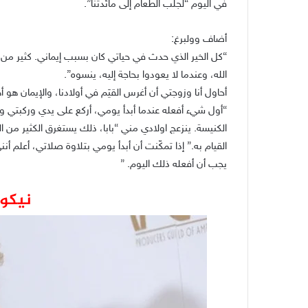
في اليوم “لجلب الطعام إلى مائدتنا”.
أضاف وولبرغ:
“كل الخير الذي حدث في حياتي كان بسبب إيماني. كثير من
الله، وعندما لا يعودوا بحاجة إليه، ينسوه”.
أحاول أنا وزوجتي أن أغرس القيَم في أولادنا، والإيمان هو أه
“أول شيء أفعله عندما أبدأ يومي، أركع على يدي وركبتي و
القيام به.” إذا تمكّنت أن أبدأ يومي بتلاوة صلاتي، أعلم 
يجب أن أفعله ذلك اليوم. ”
نيكو