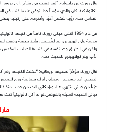
قال رورك عن طفولته: “لقد ذهبت في نشأتي الى دروس الت
الكاثوليكية. كان والدي مؤمناً جدا. توفي عندما كنت في ا
القداس معه. رؤية شخص أحبّه وأحترمه، على ركبتيه يصلي، 
في عام 1994 التقى ميكي رورك كاهناً في كنيسة كا
مدمنة على الهيروين، قد اغتُصبت، فأخذ بندقية وذهب لقتل
ولكن في الطريق وجد نفسه في كنيسة الصليب المقدس بال
الأب بيتر كولابييترو للحديث معه.
قال رورك مؤخّراً لصحيفة بريطانية: “دخلت الكنيسة ولم أك
الصحيح. أخذ مسدسي وجعلني أترك قصاصة ورق للقديس جود
جزءاً من حياتي ينتهي هنا، وبإمكاني البدء من جديد. منذ ذ
حياتي القديمة المليئة بالفوضى.لو لم أكن كاثوليكياً كنت 
مارك