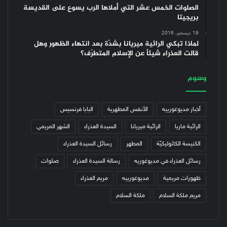
الصلوات الخمس عشر التي أملاها الرب يسوع على القديسة
بريجيتا
19 ديسمبر، 2016
لماذا تبكي الرائية ميريانا بشدّة بعد انتهاء الظهور وهل
قالت العذراء شيئاً عن الإسلام المتطرّف؟
وسوم
أخبار مديوغورييه
الأنفس المطهرية
البابا فرنسيس
الرائية ماريا
الرائية ميريانا
السيدة العذراء
الشهر المريمي
الكنيسة الكاثوليكيّة
المطهر
رسائل السيدة العذراء
رسائل العذراء في مديوغوريه
رسالة السيدة العذراء
صلوات
ظهورات مريمية
مديوغورييه
مريم العذراء
مريم ملكة السلام
ملكة السلام