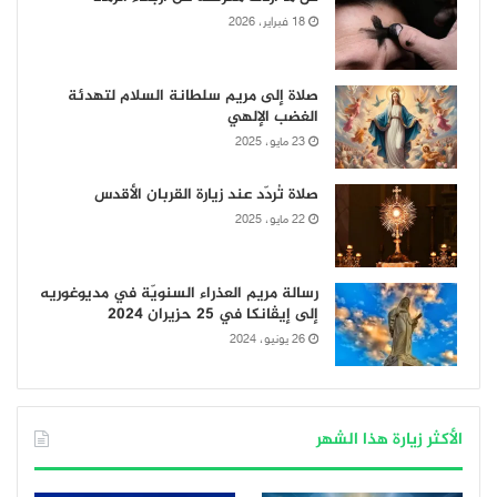
18 فبراير، 2026
صلاة إلى مريم سلطانة السلام لتهدئة
الغضب الإلهي
23 مايو، 2025
صلاة تُردّد عند زيارة القربان الأقدس
22 مايو، 2025
رسالة مريم العذراء السنويّة في مديوغوريه
إلى إيڤانكا في 25 حزيران 2024
26 يونيو، 2024
الأكثر زيارة هذا الشهر