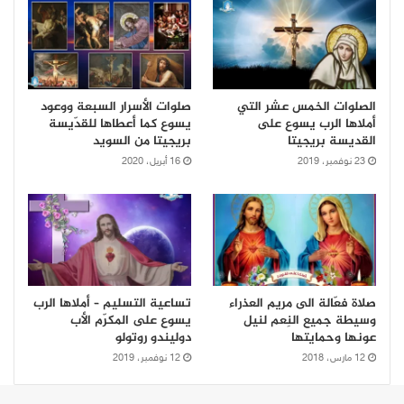
الصلوات الخمس عشر التي
صلوات الأسرار السبعة ووعود
أملاها الرب يسوع على
يسوع كما أعطاها للقدّيسة
القديسة بريجيتا
بريجيتا من السويد
23 نوفمبر، 2019
16 أبريل، 2020
صلاة فعّالة الى مريم العذراء
تساعية التسليم – أملاها الرب
وسيطة جميع النِعم لنيل
يسوع على المكرّم الأب
عونها وحمايتها
دوليندو روتولو
12 مارس، 2018
12 نوفمبر، 2019