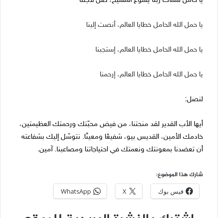
يا حامل سمات ربّنا يسوع المسيح، صلِّ لأجلنا
يا حمل الله الحامل خطايا العالم، أنصت إلينا
يا حمل الله الحامل خطايا العالم، إستجبنا
يا حمل الله الحامل خطايا العالم، إرحمنا
لنصل:
أيها الأب القدير لقد منحتنا، من فيض محبّتك ورحمتك العظيمتين،
خادمك الأمين، القديس بيو، شفيعًا ومعينًا. نتوسّل إليك بشفاعته
أن تعضدنا بمعونتك ونعمتك في احتياجاتنا ومصاعبنا. آمين.
شارك هذا الموضوع:
فيس بوك
X
WhatsApp