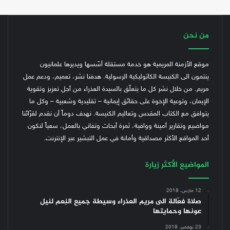
من نحن
موقع الأزمنة المريمية هو خدمة مستقلة أسّسها ويديرها علمانيون
ينتمون الى الكنيسة الكاثوليكية الرسولية. هدفنا نشر، تعميم، ودعم عمل
مريم. من خلال نشر كل ما يتعلّق بالسيدة العذراء من أجل تعزيز وتقوية
الإيمان، وتوعية الإخوة على حقائق إيمانية – تقليدية وشعبية – وكل ما
يتوافق مع الكتاب المقدس وتعاليم الكنيسة.
نهدف دوماً أن نقدم لقرّائنا
مواضيع وتقارير أمينة ووافية، ثمرة أبحاث وتفاني بالعمل، سعياً لنكون
أحد المواقع الأكثر مصداقية وأمانة في عمل التبشير عبر الإنترنت.
المواضيع الأكثر زيارة
12 مارس، 2018
صلاة فعّالة الى مريم العذراء وسيطة جميع النِعم لنيل
عونها وحمايتها
23 نوفمبر، 2019