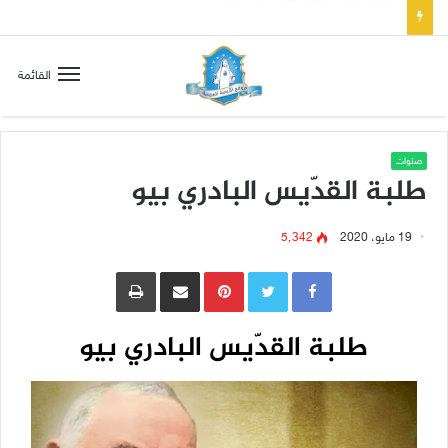
صلاة إلى مريم سلطانة السلام لتهدئة الغضب الإلهي
القائمة
صلوات
طلبة القدّيس البادري بيو
19 مايو، 2020
5٬342
Pinterest
مشاركة عبر البريد
طباعة
طلبة القدّيس البادري بيو