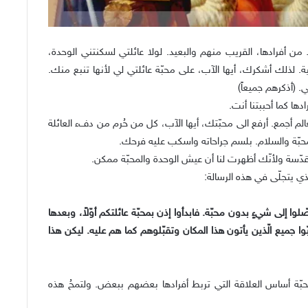
من أفرادها، القريب منهم والبعيد. لولا عائلتي لسكنتني الوحدة،
ة. لذلك أشكرك، أيها الآب، على محبّة عائلتي لي لأنها تنبع منك.
 (أذكرهم جميعاً)
دها كما أحببتنا أنت.
م أجمع. أرفع الى محبّتك، أيها الآب، كل من حُرم من دفء العائلة
حبّة والسلام. بلسم جراحاته واسكب عليه فرحك.
قدّسة ولأنّك أظهرت لنا أن عيش الوحدة والمحبّة ممكن.
ي يتجلّى في هذه الرسالة:
وا إلى شيءٍ بدون محبّة. فابدأوا إذن بمحبّة عائلتكم أوّلاً، وبعدها
وا جميع الّذين يأتون هذا المكان وتقبّلوهم كما هم عليه. ليكن هذا
حبّة أساس العلاقة التي تربط أفرادها بعضهم ببعض. ولتمحُ هذه