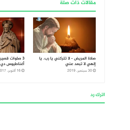
مقالات ذات صلة
صلاة المريض – لا تتركني يا رب. يا
3 صلوات قصير
إلهي لا تبعد عني
أغناطيوس دي ل
30 سبتمبر، 2019
16 أكتوبر، 2017
اترك رد