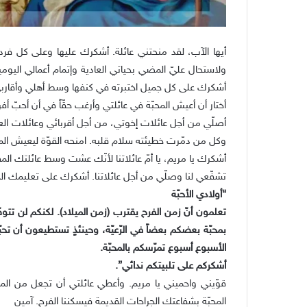
أيها الآب، لقد منحتني عائلة. أشكرك عليها وعلى كل فرد 
ولاستحال عليّ المضي بحياتي العادية وإتمام أعمالي اليومي
أشكرك على كل جميل اختبرته في كنفها وسط أهلي وأقاربي.
أختار أن أعيش المحبّة في عائلتي وأرغب حقّاً في أن أحبّ أفرا
أصلّي من أجل عائلات إخوتي، من أجل أقربائي وعائلات العال
وكل من دمّرت خطيئته سلام قلبه. امنحه القوّة ليعيش الم
أشكرك يا مريم، يا أمّ عائلاتنا لأنّك عشت وسط عائلتك الم
تشفّعي لنا وصلّي من أجل عائلاتنا. أشكرك على تعليمك الذ
“أولادي الأحبّة
تعلمون أنّ زمن الفرح يقترب (زمن الميلاد). لكنكم لن تتوصّل
بمحبّة بعضكم بعضاً في الرّعيّة، وحينئذٍ تستطيعون أن تحبّ
الأسبوع أسبوع تمرّسكم بالمحبّة.
أشكركم على تلبيتكم ندائي”.
قوّيني واحميني يا مريم. وأعطي عائلتي أن تجعل من الم
المحبّة بشفاعتك الجراحات القديمة فيسكننا الفرح. آمين