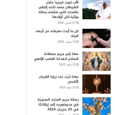
الأب ليون فيريرا حاول
الشيطان منعه لكنه إلتقى
بالعذراء التي سلّمته رسالة
مؤثّرة لكل أولادها!
27 مارس، 2026
كل ما أردت معرفته عن أربعاء
الرماد
18 فبراير، 2026
صلاة إلى مريم سلطانة
السلام لتهدئة الغضب الإلهي
23 مايو، 2025
صلاة تُردّد عند زيارة القربان
الأقدس
22 مايو، 2025
رسالة مريم العذراء السنويّة
في مديوغوريه إلى إيڤانكا
في 25 حزيران 2024