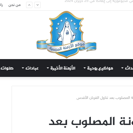
عويض قلب مريم الطاهر هذا ما يطلبه يسوع!
من نحن
را
داث
مواضيع روحية
الأزمنة الأخيرة
عبادات
صلوات
نة المصلوب بعد تناول القربان الأقدس
ونة المصلوب بعد