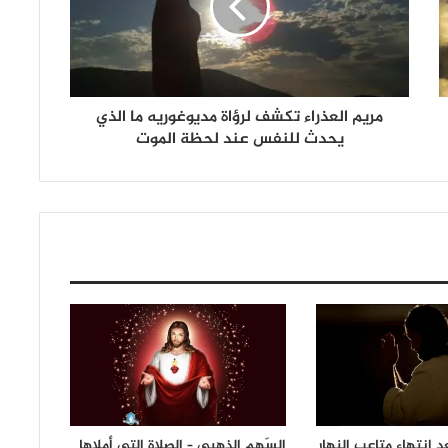
مريم العذراء تكشف لرؤاة مديوغوريه ما الذي
يحدث للنفس عند لحظة الموت
د انتهاء متاعب النهار
السّهم الذهبي – الصلاة التي أملاها