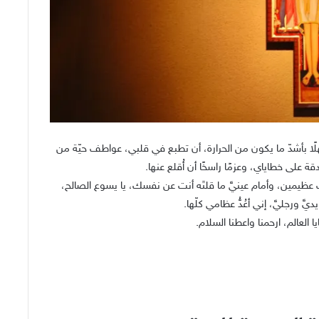
هلًا بأشدّ ما يكون من الحرارة، أن تطبع في قلبي، عواطف حيّة من
قة على خطاياي، وعزمًا راسخًا أن أُقلع عنها.
عظيمين، وأمام عينيَّ ما قلتَه أنت عن نفسك، يا يسوع الصالح،
يَّ ورجليَّ، إني أعُدُّ عظامي كلّها.
ا العالم، ارحمنا واعطنا السلام.