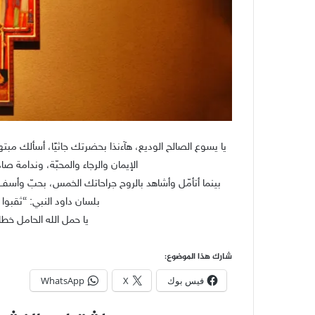
يا يسوع الصالح الوديع، هآءنذا بحضرتك جاثيًا، أسألك مبت
الإيمان والرجاء والمحبّة، وندامة صاد
بينما أتأمّل وأشاهد بالروح جراحاتك الخمس، بحبّ وأسف 
بلسان داود النبي: “ثقبوا يد
يا حمل الله الحامل خطاي
شارك هذا الموضوع:
فيس بوك
X
WhatsApp