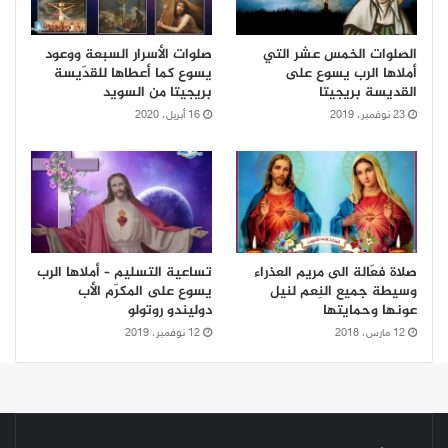
الصلوات الخمس عشر التي
صلوات الأسرار السبعة ووعود
أملاها الرب يسوع على
يسوع كما أعطاها للقدّيسة
القديسة بريجيتا
بريجيتا من السويد
23 نوفمبر، 2019
16 أبريل، 2020
صلاة فعّالة الى مريم العذراء
تساعية التسليم – أملاها الرب
وسيطة جميع النِعم لنيل
يسوع على المكرّم الأب
عونها وحمايتها
دوليندو روتولو
12 مارس، 2018
12 نوفمبر، 2019