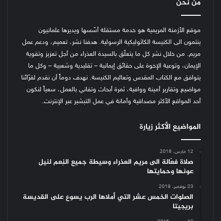
من نحن
موقع الأزمنة المريمية هو خدمة مستقلة أسّسها ويديرها علمانيون
ينتمون الى الكنيسة الكاثوليكية الرسولية. هدفنا نشر، تعميم، ودعم عمل
مريم. من خلال نشر كل ما يتعلّق بالسيدة العذراء من أجل تعزيز وتقوية
الإيمان، وتوعية الإخوة على حقائق إيمانية – تقليدية وشعبية – وكل ما
يتوافق مع الكتاب المقدس وتعاليم الكنيسة.
نهدف دوماً أن نقدم لقرّائنا
مواضيع وتقارير أمينة ووافية، ثمرة أبحاث وتفاني بالعمل، سعياً لنكون
أحد المواقع الأكثر مصداقية وأمانة في عمل التبشير عبر الإنترنت.
المواضيع الأكثر زيارة
12 مارس، 2018
صلاة فعّالة الى مريم العذراء وسيطة جميع النِعم لنيل
عونها وحمايتها
23 نوفمبر، 2019
الصلوات الخمس عشر التي أملاها الرب يسوع على القديسة
بريجيتا