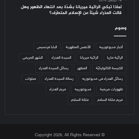
19 ديسمبر، 2016
لماذا تبكي الرائية ميريانا بشدّة بعد انتهاء الظهور وهل
قالت العذراء شيئاً عن الإسلام المتطرّف؟
وسوم
أخبار مديوغورييه
الأنفس المطهرية
البابا فرنسيس
الرائية ماريا
الرائية ميريانا
السيدة العذراء
الشهر المريمي
الكنيسة الكاثوليكيّة
المطهر
رسائل السيدة العذراء
رسائل العذراء في مديوغوريه
رسالة السيدة العذراء
صلوات
ظهورات مريمية
مديوغورييه
مريم العذراء
مريم ملكة السلام
ملكة السلام
© Copyright 2026, All Rights Reserved