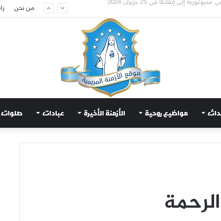
عويض قلب مريم الطاهر هذا ما يطلبه يسوع!
من نحن
را
داث
مواضيع روحية
الأزمنة الأخيرة
عبادات
صلوات
 الرحمة