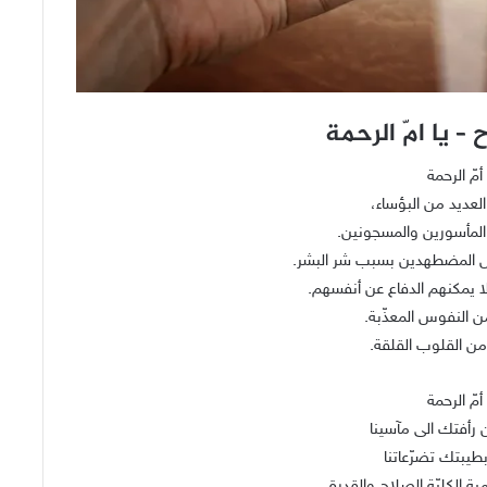
 – يا امّ الرحمة
 أمّ الرحمة
العديد من البؤساء،
المأسورين والمسجونين.
ص المضطهدين بسبب شر البشر.
لا يمكنهم الدفاع عن أنفسهم.
من النفوس المعذّبة.
 من القلوب القلقة.
 أمّ الرحمة
 رأفتك الى مآسينا
يبتك تضرّعاتنا
ية الكليّة الصلاح والقدرة