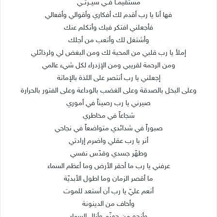
مستقيمــاً فــي سيــرتــي
فها أنا يا رب أقدم لك أفكاري وأقوالي وأفعالي
فأجعلني افتكر فيك وأتكلم عنك
وأشتغل لك وأتعب من أجلك
إملأ يا رب قلبي من المحبة لك ومن البغض لي ولرذائلي
ومن الرحمة لقريبي ومن الإزدراء لكل شيء عالمي
إجعلني يا رب أنتصر على اللذة بالإماتة
وعلى البخل بالصدقة وعلى الغضب بالوداعة وعلى الفتور بالحرارة
صيرني يا رب رصيناً في أموري
شجاعاً في مخاطري
صبوراً في شدائدي متواضعاً في نجاحي
أنر يا رب عقلي واضرم إرادتي
وطهّر جسدي وقدّس نفسي
عرفني يا رب ما أحقر الأرض وما أعظم السماء
ما أقصر الزمان وما اطول الأبديّة
أنعم عليّ يا رب أن أستعد للموت
وأخاف من الدينونة
وأنجو من جهنّم وأنال السماء