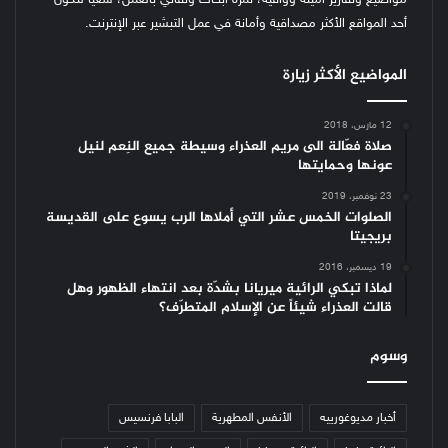
مواضيع وتقارير أمينة ووافية، ثمرة أبحاث وتفاني بالعمل، سعياً لنكون
أحد المواقع الأكثر مصداقية وأمانة في عمل التبشير عبر الإنترنت.
المواضيع الأكثر زيارة
12 مارس، 2018
صلاة فعّالة الى مريم العذراء وسيطة جميع النِعم لنيل
عونها وحمايتها
23 نوفمبر، 2019
الصلوات الخمس عشر التي أملاها الرب يسوع على القديسة
بريجيتا
19 ديسمبر، 2016
لماذا تبكي الرائية ميريانا بشدّة بعد انتهاء الظهور وهل
قالت العذراء شيئاً عن الإسلام المتطرّف؟
وسوم
أخبار مديوغورييه
الأنفس المطهرية
البابا فرنسيس