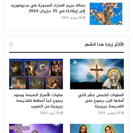
رسالة مريم العذراء السنويّة في مديوغوريه
إلى إيڤانكا في 25 حزيران 2024
26 يونيو، 2024
الأكثر زيارة هذا الشهر
الصلوات الخمس عشر التي
صلوات الأسرار السبعة ووعود
أملاها الرب يسوع على
يسوع كما أعطاها للقدّيسة
القديسة بريجيتا
بريجيتا من السويد
23 نوفمبر، 2019
16 أبريل، 2020