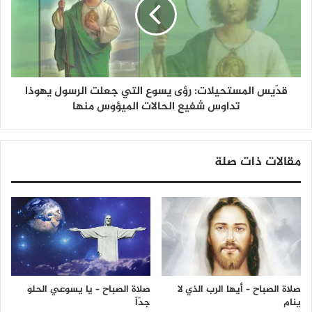
قدّيس المستحيلات: رؤى يسوع التي جعلت الرسول يهوذا
تداوس شفيع الحالات الميؤوس منها
مقالات ذات صلة
صلاة الصباح – أيها الرب الذي لا
صلاة الصباح – يا يسوعي الحلو
ينام
جدّاً