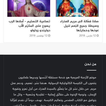
صلاة فعّالة الى مريم العذراء
تساعية التسليم – أملاها الرب
وسيطة جميع النِعم لنيل
يسوع على المكرّم الأب
عونها وحمايتها
دوليندو روتولو
12 مارس، 2018
12 نوفمبر، 2019
من نحن
موقع الأزمنة المريمية هو خدمة مستقلة أسّسها ويديرها علمانيون
ينتمون الى الكنيسة الكاثوليكية الرسولية. هدفنا نشر، تعميم، ودعم عمل
مريم. من خلال نشر كل ما يتعلّق بالسيدة العذراء من أجل تعزيز وتقوية
الإيمان، وتوعية الإخوة على حقائق إيمانية – تقليدية وشعبية – وكل ما
يتوافق مع الكتاب المقدس وتعاليم الكنيسة.
نهدف دوماً أن نقدم لقرّائنا