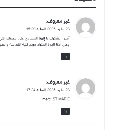
ي
غير معروف
:
ق
23 مايو، 2025 الساعة 15:20
و
آمين. نشكرك يا إلهنا السماوي على محبتك التي
ل
وهي أمنا البارة العذراء مريم كلية القداسة والطها
رد
ي
غير معروف
:
ق
23 مايو، 2025 الساعة 17:24
و
merci ST MARIE
ل
رد