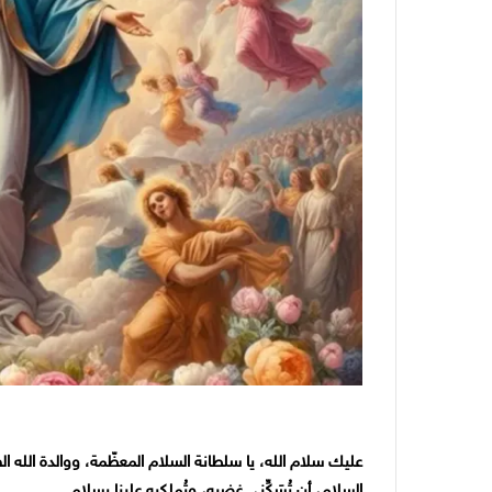
عليك سلام الله، يا سلطانة السلام المعظّمة، ووالدة الله
السلام، أن تُسَكِّني غضبه، وتُملكيه علينا بسلام.