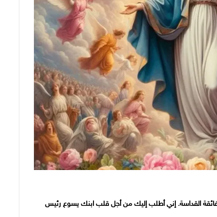
 الفائقة القداسة. إني أطلب إليك من أجل قلب ابنك يسوع رئيس