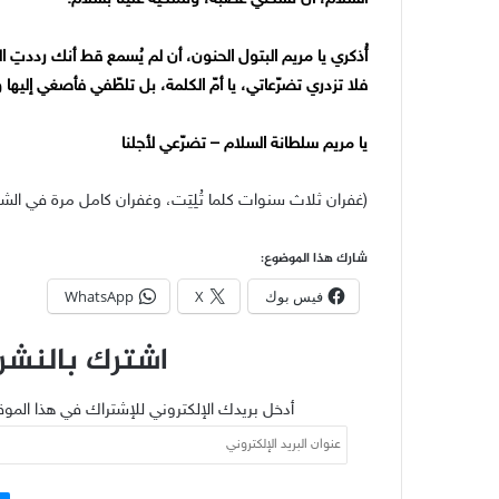
أُذكري يا مريم البتول الحنون، أن لم يُسمع قط أنك رددتِ ا
فلا تزدري تضرّعاتي، يا أمّ الكلمة، بل تلطّفي فأصغي إليها و
يا مريم سلطانة السلام – تضرّعي لأجلنا
(غفران ثلاث سنوات كلما تُلِيَت، وغفران كامل مرة في الشهر ب
شارك هذا الموضوع:
فيس بوك
X
WhatsApp
اشترك بالنشرة
أدخل بريدك الإلكتروني للإشتراك في هذا الموق
عنوان
البريد
الإلكتروني