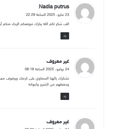
ي
Nadia putrus
:
ق
23 مايو، 2025 الساعة 22:29
و
الف شكر لكم الله يبارك موقعكم الرجاء منكم أ
ل
رد
ي
غير معروف
:
ق
24 يوليو، 2025 الساعة 08:18
و
نشكرك يالهنا السماوي على كرمك ووقوف معي و
ل
وحفظهم من الشرير واعوانه
رد
ي
غير معروف
:
ق