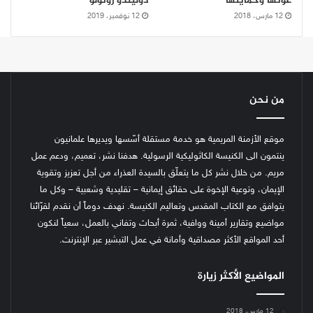
عونها وحمايتها
دوليندو روتولو
12 مارس، 2018
12 نوفمبر، 2019
من نحن
موقع الأزمنة المريمية هو خدمة مستقلة أسّسها ويديرها علمانيون
ينتمون الى الكنيسة الكاثوليكية الرسولية. هدفنا نشر، تعميم، ودعم عمل
مريم. من خلال نشر كل ما يتعلّق بالسيدة العذراء من أجل تعزيز وتقوية
الإيمان، وتوعية الإخوة على حقائق إيمانية – تقليدية وشعبية – وكل ما
يتوافق مع الكتاب المقدس وتعاليم الكنيسة.
نهدف دوماً أن نقدم لقرّائنا
مواضيع وتقارير أمينة ووافية، ثمرة أبحاث وتفاني بالعمل، سعياً لنكون
أحد المواقع الأكثر مصداقية وأمانة في عمل التبشير عبر الإنترنت.
المواضيع الأكثر زيارة
12 مارس، 2018