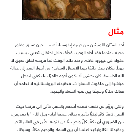
مثال
أحد الشبّان اللوثريّين من جزيرة إيكوسيا، أصيب بحزن عميق وقلق
مخيف عندما فقد أخاه الوحيد، فجأة، خلال احتفال شعبي، بسبب
دخوله في غيبوبة قاتلة. ومنذ ذلك الوقت غدا فريسة لقلق عميق لا
يهدأ. فكان يفكّر دائمًا بهذا الانتقال المفاجئ من أجواء العيد إلى عدالة
الله الحاسمة. كان يخشى ألاّ يكون أخوه طاهرًا بما يكفي ليدخل
مباشرة إلى ملكوت السماوات. فعقيدته البروتستانتيّة لا تعلّمه أنّ
هناك مكانًا وسيطًا بين عتبة السماء والجحيم.
ولكي يروّح عن نفسه نصحه أحدهم بالسفر. فأتى إلى فرنسا حيث
التقى كاهنًا كاثوليكيًّا فأخبره بحاله. عندها أجابه رجل الله: “يا صديقي،
من الضروري أن يكفّر كلّ واحدٍ منّا عن ذنوبه، حتّى في العالم الآخر.
وعقيدتنا الكاثوليكيّة تعلّمنا أنّ بين السماء والجحيم مكانًا وسيطًا،