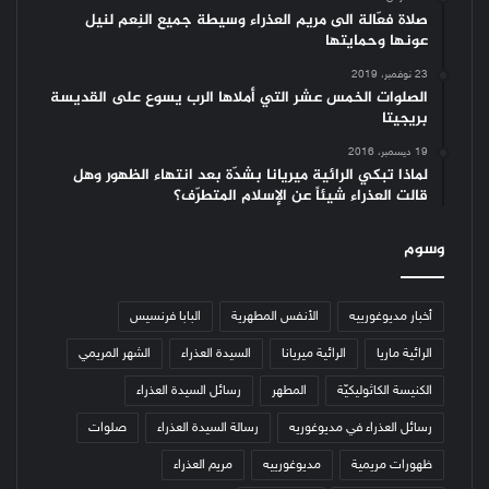
صلاة فعّالة الى مريم العذراء وسيطة جميع النِعم لنيل
عونها وحمايتها
23 نوفمبر، 2019
الصلوات الخمس عشر التي أملاها الرب يسوع على القديسة
بريجيتا
19 ديسمبر، 2016
لماذا تبكي الرائية ميريانا بشدّة بعد انتهاء الظهور وهل
قالت العذراء شيئاً عن الإسلام المتطرّف؟
وسوم
أخبار مديوغورييه
الأنفس المطهرية
البابا فرنسيس
الرائية ماريا
الرائية ميريانا
السيدة العذراء
الشهر المريمي
الكنيسة الكاثوليكيّة
المطهر
رسائل السيدة العذراء
رسائل العذراء في مديوغوريه
رسالة السيدة العذراء
صلوات
ظهورات مريمية
مديوغورييه
مريم العذراء