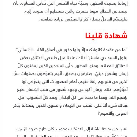
إيماننا بعقيدة المطهر، بمحبّة تجاه الأنفس التي تعاني القساوة، بأن
نبتعد عن الخطايا مهما صغرت والتي تستطيع أن تقودنا إليه.
فليتقدّم العادلُ بعدله أكثر والمقدّس بزيادة قداسته.
شهادة قلبنا
“ما من عقيدة كاثوليكيّة إلاّ ولها جذور في أعماق القلب الإنساني”.
يقول السيّد دي ماستر: لذلك، عندنا ميل طبيعي لاعتناق بعض
الحقائق المعلنة، ومنها المطهر. حتّى الملحدين الذين يمقتون كلّ
إيمان وشعور دينيّ، يعترفون بصدق، أنّهم يتفوّهون بصلوات سرًّا
تخرج من قلوبهم رغمًا عنهم، أمام الصعوبات التي يتعرّض لها
أحبّاؤهم. ذلك برهان أكيد عن وجود شعور في قلب الإنسان طبع
بإصبع الله. وهذا ما نجده في كلّ البلدان وعند كلّ الشعوب. هل
هناك شيء ألذّ على القلب من الإيمان والتقوى اللذين يصلاننا بذكر
الموتى وآلامهم؟
نعم نحن بحاجة ماسّة إلى الاعتقاد بوجود مكان خارج حدود الزمن،