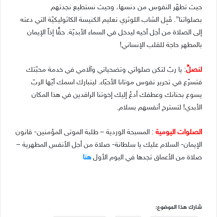
حيث تطهّر النفوس من دنسها، وحيث نستطيع نجدتهم
بصلواتنا”. قَبِل الشاب اللوثري تعليم الكنيسة الكاثوليكيّة التي دعته
إلى الصلاة من أجل أخيه ليدخل في السماء الأبديّة. حقًّا إذاً الإيمان
بالمطهر حاجة للقلب الإنساني!
لنصلِّ
: يا ربّ لتكن صلواتي وتضحياتي وآلامي في خدمة محبّتك
فتسرّع في تحرير نفوس موتانا الأحبّاء. ليتبارك اسمك أيّها الربّ
يسوع بحنانك وعطفك أدعُ إليك إخوتنا الراقدين في هذا المكان
الأبدي! لتسترح أنفسهم بسلام.
الصلوات اليومية
: المسبحة الوردية – طلبة الموتى المؤمنين- قانون
الإيمان- السلام عليك يا سلطانة- صلاة من أجل الأنفس المطهرية –
صلاة من الأعماق تجدها في اليوم الأول
هنا
شارك هذا الموضوع: