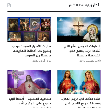
الأكثر زيارة هذا الشهر
الصلوات الخمس عشر التي
صلوات الأسرار السبعة ووعود
أملاها الرب يسوع على
يسوع كما أعطاها للقدّيسة
القديسة بريجيتا
بريجيتا من السويد
23 نوفمبر، 2019
16 أبريل، 2020
صلاة فعّالة الى مريم العذراء
تساعية التسليم – أملاها الرب
وسيطة جميع النِعم لنيل
يسوع على المكرّم الأب