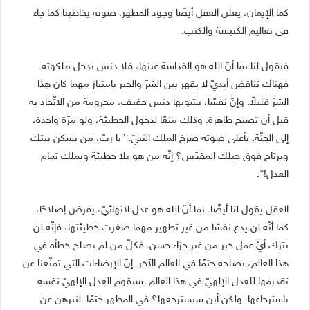
كما الإيمان، يعلن العقل أيضًا وجود المطهر. صوته يخاطبنا كما جاء
في تعاليم الكنيسة والكتب.
فيقول لنا بما أنّ الله هو القداسة عينها، فلا دنس يدخل ملكوته.
فهناك تناقض أبديّ لا يقهر بين الشرّ والخير بامتياز مهما كان هذا
الشرّ قليلاً. وإنّ نفسًا، يشوبها دنس خفيف، محرومة من الاتّحاد به
قبل أن تصبح طاهرة. وذلك منعًا لدخول الخطيئة، ولو مرّة واحدة،
إلى الجنّة. بأعلى صوته صرخ الملك النبيّ: “يا ربّ، من يسكن بيتك
ويرتاح فوق جبلك المقدّس؟ إنّه من هو بلا خطيئة ويملك تمام
العدل!”.
العقل يقول لنا أيضًا. بما أنّ الله هو عدل لانهائيّ، يفرض إصلاحًا،
كما أنّه لن يدع نفسًا من غير تطهير مهما صغرت خطيئتها، فإنّه لن
يترك أيّ عمل خير من غير جزاء حسن. فكلّ من لم يصلح خطأه في
هذا العالم، يصلحه حتمًا في العالم الآخر. إنّ الإرضاءات التي تمنّعنا عن
تقديمها للعدل الإلهيّ في هذا العالم. سيقوم العدل الإلهيّ نفسه
باسترجاعها. ولكن أين سيسترجعها؟ في المطهر حتمًا. لنبرهن عن