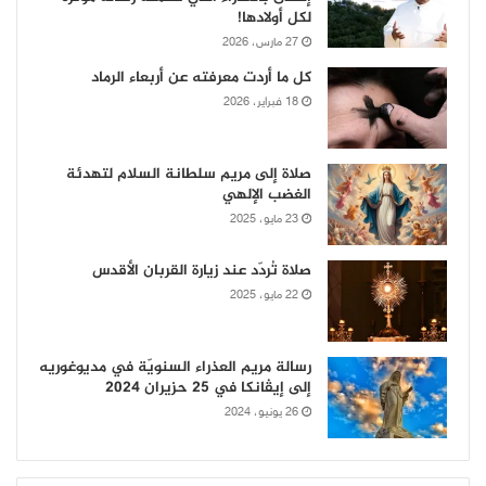
لكل أولادها!
27 مارس، 2026
كل ما أردت معرفته عن أربعاء الرماد
18 فبراير، 2026
صلاة إلى مريم سلطانة السلام لتهدئة
الغضب الإلهي
23 مايو، 2025
صلاة تُردّد عند زيارة القربان الأقدس
22 مايو، 2025
رسالة مريم العذراء السنويّة في مديوغوريه
إلى إيڤانكا في 25 حزيران 2024
26 يونيو، 2024