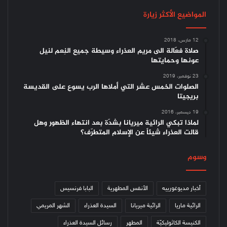
المواضيع الأكثر زيارة
12 مارس، 2018
صلاة فعّالة الى مريم العذراء وسيطة جميع النِعم لنيل
عونها وحمايتها
23 نوفمبر، 2019
الصلوات الخمس عشر التي أملاها الرب يسوع على القديسة
بريجيتا
19 ديسمبر، 2016
لماذا تبكي الرائية ميريانا بشدّة بعد انتهاء الظهور وهل
قالت العذراء شيئاً عن الإسلام المتطرّف؟
وسوم
أخبار مديوغورييه
الأنفس المطهرية
البابا فرنسيس
الرائية ماريا
الرائية ميريانا
السيدة العذراء
الشهر المريمي
الكنيسة الكاثوليكيّة
المطهر
رسائل السيدة العذراء