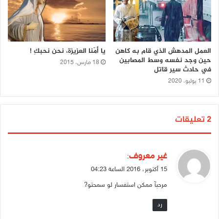
العمل المدهش الذي قام به كاهن
يا أمّنا العزيزة، نحن نحبكِ !
حين وجد نفسه وسط المصابين
18 مارس، 2015
في حادث سير قاتل
11 يوليو، 2020
‫2 تعليقات
ي
غير معروف
:
ق
15 أكتوبر، 2016 الساعة 04:23
و
مرحبآ ممكن استفسار لو سمحتو?
ل
رد