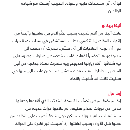
لها أي أثر. مستندات طبية وشهادة الطبيب أرفقت مع شهادة
الوالدين
أنيكا بريكالو
عانت أنيكا من آلام شديدة بسبب تخثّر الدم في ساقيها وأيضاً من
إلتهاب المفاصل التنكسي.دخلت المستشفى في سبليت عدة مرات
دون أن تؤدي العلاجات الى أي تحسّن. فندرت أن تذهب الى
مديوغورييه. تحضيراً لذهابها قامت بتخصيص صلوات وصومعلى
نية شفائها. أثناء زيارتها لمديوغورييه حضرت صلاة جماعية من أجل
المرضى ، خلالها شعرت فجأة بتحسّن كبير. حين عادت الى بيتها في
سبليت كانت قد شُفيت بالتمام.
إيفا تول
إيفا مريضة بمرض تصلّب الأنسجة المتعدّد، الذي أقعدها وجعلها
تعاني من نوبات صداع فظيعة. تم علاجها مرات عديدة في
مستشفيات برلغراد وزاغرب، لكن دون نتيجة. أجبرت على التقاعد من
عملها قبل الآوان بسبب إعاقتها، إذ أصبحت غير قادرة على الحراك،