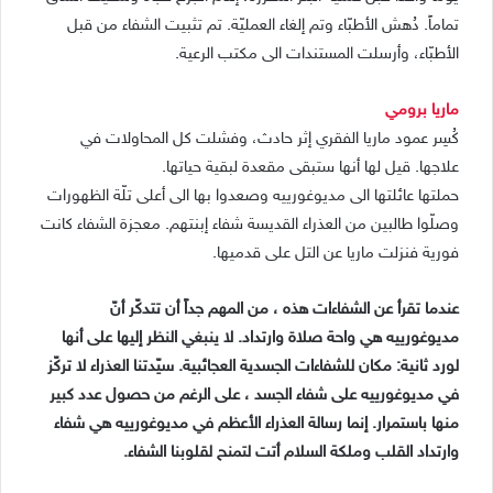
تماماً. دُهش الأطبّاء وتم إلغاء العمليّة. تم تثبيت الشفاء من قبل
الأطبّاء، وأرسلت المستندات الى مكتب الرعية.
ماريا برومي
كُسِر عمود ماريا الفقري إثر حادث، وفشلت كل المحاولات في
علاجها. قيل لها أنها ستبقى مقعدة لبقية حياتها.
حملتها عائلتها الى مديوغورييه وصعدوا بها الى أعلى تلّة الظهورات
وصلّوا طالبين من العذراء القديسة شفاء إبنتهم. معجزة الشفاء كانت
فورية فنزلت ماريا عن التل على قدميها.
عندما تقرأ عن الشفاءات هذه ، من المهم جداً أن تتدكّر أنّ
مديوغورييه هي واحة صلاة وارتداد. لا ينبغي النظر إليها على أنها
لورد ثانية: مكان للشفاءات الجسدية العجائبية. سيّدتنا العذراء لا تركّز
في مديوغورييه على شفاء الجسد ، على الرغم من حصول عدد كبير
منها باستمرار. إنما رسالة العذراء الأعظم في مديوغورييه هي شفاء
وارتداد القلب وملكة السلام أتت لتمنح لقلوبنا الشفاء.