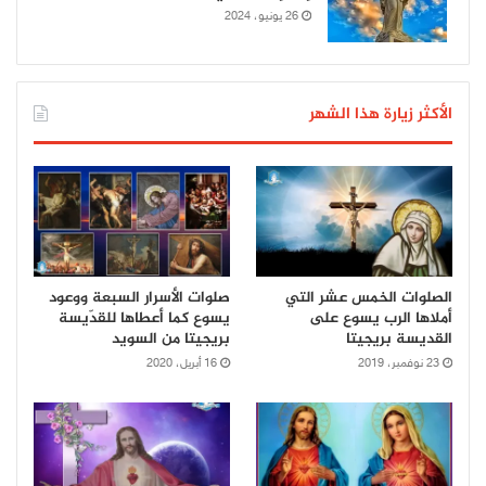
26 يونيو، 2024
الأكثر زيارة هذا الشهر
الصلوات الخمس عشر التي
صلوات الأسرار السبعة ووعود
أملاها الرب يسوع على
يسوع كما أعطاها للقدّيسة
القديسة بريجيتا
بريجيتا من السويد
23 نوفمبر، 2019
16 أبريل، 2020