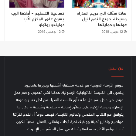
صلاة فعّالة الى مريم العذراء
تساعية التسليم – أملاها الرب
وسيطة جميع النِعم لنيل
يسوع على المكرّم الأب
عونها وحمايتها
دوليندو روتولو
12 مارس، 2018
12 نوفمبر، 2019
من نحن
موقع الأزمنة المريمية هو خدمة مستقلة أسّسها ويديرها علمانيون
ينتمون الى الكنيسة الكاثوليكية الرسولية. هدفنا نشر، تعميم، ودعم عمل
مريم. من خلال نشر كل ما يتعلّق بالسيدة العذراء من أجل تعزيز وتقوية
الإيمان، وتوعية الإخوة على حقائق إيمانية – تقليدية وشعبية – وكل ما
يتوافق مع الكتاب المقدس وتعاليم الكنيسة.
نهدف دوماً أن نقدم لقرّائنا
مواضيع وتقارير أمينة ووافية، ثمرة أبحاث وتفاني بالعمل، سعياً لنكون
أحد المواقع الأكثر مصداقية وأمانة في عمل التبشير عبر الإنترنت.