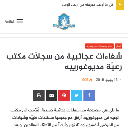
القائمة
أخبار
أخبار ومعجزات مديوغوريه
شفاءات عجائبية من سجلّات مكتب
رعيّة مديوغورييه
13 يونيو، 2016
906
Pinterest
مشاركة عبر البريد
طباعة
ما يلي هي مجموعة من شفاءات عجائبية جسدية، قُدّمت الى مكتب
الرعية في مديوغورييه. أرفق مع جميعها مستندات طبيّة وشهادات
من المرضى أنفسهم وعائلاتهم وأيضاً من الأطبّاء المعالجين. وبعد