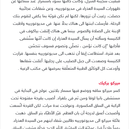
فبقيت سجينة المنزل، وكانت حالتها تسوء باستمرار. عند سماعها عن
ظهورات السيدة العذراء في مديوغورييه، وعن شفاءات عجائبية
حصلت، رغبت أن تزورها، لكنها لم تكن قويّة بما يكفي لتقوم بتك
الرحلة، فأرسلت ابنتها الى هناك بدلاً عنها. في مديوغورييه واظبت
الإبنة على الصلاة والصوم. بينما هي هناك إلتقت بياكوف في
الكنيسة وسألته أن يسأل السيدة العذراء إن كانت أمّها ستُشفى.
فأجابها “إن كانت تؤمن ، تصلّي وتصوم فسوف تتحسّن.
بعد فترة، استطاعت إيفا أن تذهب الى مديوغورييه بنفسها. فزارت
الكنيسة وصعدت الى جبل الصليب على رجليها. أعلنت شفاءها
وأودعت كل الوثائق الطبية المتعلّقة بمرضها في مكتب الرعية .
ميركو بركيك
كسر ميركو ساقه ووضع فيها مسمار بلاتين. عولج في البداية في
مستشفى بانيا لوقا ومن ثم في بلغراد. أصيب بقرحة مفتوحة تحت
الركبة في الساق المكسورة، وعولجت عدة مرات. لكن القرحة اتّسعت
وأصبحت أعمق لدرجة أن بان العظم. قرّر الأطبّاء بتر الساق. ذهبت
عائلة ميركو الى مديوغورييه طالبين شفاء ابنهم من السيدة العذراء.
يوماً واحداً قبل عمليّة البتر المقرّرة، إلتأم الجرح فجأة وشفيت الساق