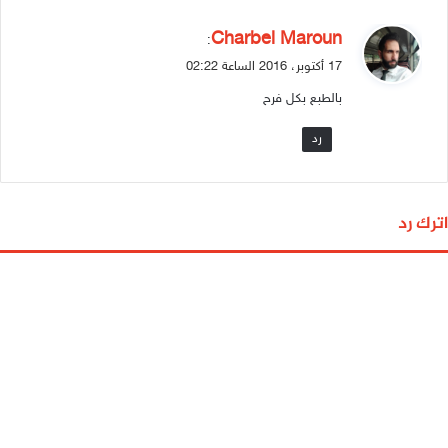
ي
Charbel Maroun
:
ق
17 أكتوبر، 2016 الساعة 02:22
و
بالطبع بكل فرح
ل
رد
اترك رد