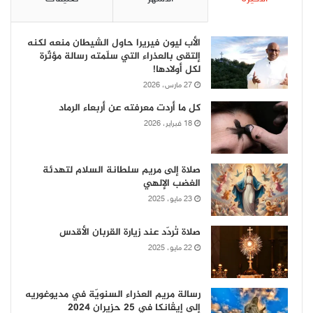
الأب ليون فيريرا حاول الشيطان منعه لكنه
إلتقى بالعذراء التي سلّمته رسالة مؤثّرة
لكل أولادها!
27 مارس، 2026
كل ما أردت معرفته عن أربعاء الرماد
18 فبراير، 2026
صلاة إلى مريم سلطانة السلام لتهدئة
الغضب الإلهي
23 مايو، 2025
صلاة تُردّد عند زيارة القربان الأقدس
22 مايو، 2025
رسالة مريم العذراء السنويّة في مديوغوريه
إلى إيڤانكا في 25 حزيران 2024