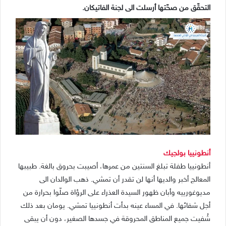
التحقّق من صحّتها أرسلت الى لجنة الفاتيكان.
أنطونييا بولجيك
أنطونييا طفلة تبلغ السنتين من عمرها، أصيبت بحروق بالغة. طبيبها
المعالج أخبر والديها أنها لن تقدر أن تمشي. ذهب الوالدان الى
مديوغورييه وأبان ظهور السيدة العذراء على الرؤاة صلّوا بحرارة من
أجل شفائها. في المساء عينه بدأت أنطونييا تمشي. يومان بعد ذلك
شُفيت جميع المناطق المحروقة في جسدها الصغير، دون أن يبقى