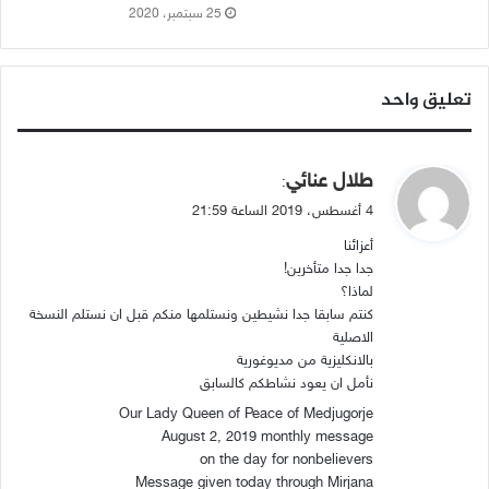
25 سبتمبر، 2020
تعليق واحد
ي
طلال عنائي
:
ق
4 أغسطس، 2019 الساعة 21:59
و
أعزائنا
ل
جدا جدا متأخرين!
لماذا؟
كنتم سابقا جدا نشيطين ونستلمها منكم قبل ان نستلم النسخة
الاصلية
بالانكليزية من مديوغورية
نأمل ان يعود نشاطكم كالسابق
Our Lady Queen of Peace of Medjugorje
August 2, 2019 monthly message
on the day for nonbelievers
Message given today through Mirjana