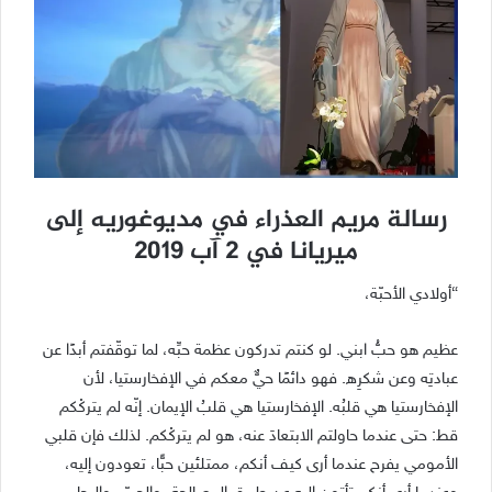
رسالة مريم العذراء في مديوغوريه إلى
ميريانا في 2 آب 2019
“أولادي الأحبّة،
عظيم هو حبُّ ابني. لو كنتم تدركون عظمة حبِّه، لما توقّفتم أبدًا عن
عبادتِه وعن شكرِه. فهو دائمًا حيٌّ معكم في الإفخارستيا، لأن
الإفخارستيا هي قلبُه. الإفخارستيا هي قلبُ الإيمان. إنّه لم يتركْكم
قط: حتى عندما حاولتم الابتعادَ عنه، هو لم يتركْكم. لذلك فإن قلبي
الأمومي يفرح عندما أرى كيف أنكم، ممتلئين حبًّا، تعودون إليه،