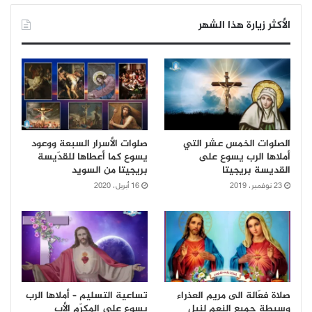
الأكثر زيارة هذا الشهر
الصلوات الخمس عشر التي
صلوات الأسرار السبعة ووعود
أملاها الرب يسوع على
يسوع كما أعطاها للقدّيسة
القديسة بريجيتا
بريجيتا من السويد
23 نوفمبر، 2019
16 أبريل، 2020
صلاة فعّالة الى مريم العذراء
تساعية التسليم – أملاها الرب
وسيطة جميع النِعم لنيل
يسوع على المكرّم الأب