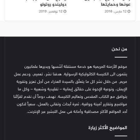
عونها وحمايتها
دوليندو روتولو
12 مارس، 2018
12 نوفمبر، 2019
من نحن
موقع الأزمنة المريمية هو خدمة مستقلة أسّسها ويديرها علمانيون
ينتمون الى الكنيسة الكاثوليكية الرسولية. هدفنا نشر، تعميم، ودعم عمل
مريم. من خلال نشر كل ما يتعلّق بالسيدة العذراء من أجل تعزيز وتقوية
الإيمان، وتوعية الإخوة على حقائق إيمانية – تقليدية وشعبية – وكل ما
يتوافق مع الكتاب المقدس وتعاليم الكنيسة.
نهدف دوماً أن نقدم لقرّائنا
مواضيع وتقارير أمينة ووافية، ثمرة أبحاث وتفاني بالعمل، سعياً لنكون
أحد المواقع الأكثر مصداقية وأمانة في عمل التبشير عبر الإنترنت.
المواضيع الأكثر زيارة