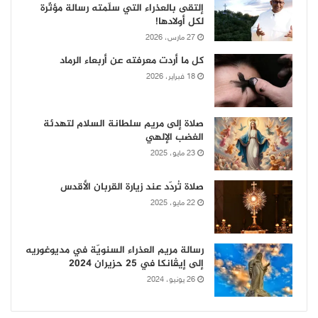
إلتقى بالعذراء التي سلّمته رسالة مؤثّرة
لكل أولادها!
27 مارس، 2026
كل ما أردت معرفته عن أربعاء الرماد
18 فبراير، 2026
صلاة إلى مريم سلطانة السلام لتهدئة
الغضب الإلهي
23 مايو، 2025
صلاة تُردّد عند زيارة القربان الأقدس
22 مايو، 2025
رسالة مريم العذراء السنويّة في مديوغوريه
إلى إيڤانكا في 25 حزيران 2024
26 يونيو، 2024