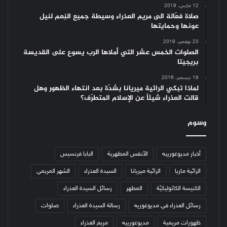
12 مارس، 2018
صلاة فعّالة الى مريم العذراء وسيطة جميع النِعم لنيل
عونها وحمايتها
23 نوفمبر، 2019
الصلوات الخمس عشر التي أملاها الرب يسوع على القديسة
بريجيتا
19 ديسمبر، 2016
لماذا تبكي الرائية ميريانا بشدّة بعد انتهاء الظهور وهل
قالت العذراء شيئاً عن الإسلام المتطرّف؟
وسوم
أخبار مديوغورييه
الأنفس المطهرية
البابا فرنسيس
الرائية ماريا
الرائية ميريانا
السيدة العذراء
الشهر المريمي
الكنيسة الكاثوليكيّة
المطهر
رسائل السيدة العذراء
رسائل العذراء في مديوغوريه
رسالة السيدة العذراء
صلوات
ظهورات مريمية
مديوغورييه
مريم العذراء