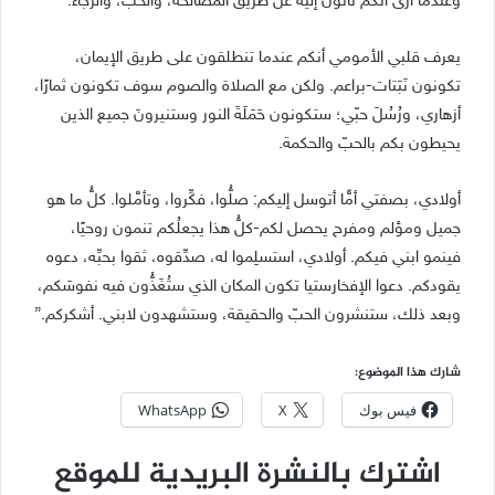
وعندما أرى أنكم تأتون إليه عن طريق المصالحة، والحبّ، والرجاء.
يعرف قلبي الأمومي أنكم عندما تنطلقون على طريق الإيمان،
تكونون نَبَتات-براعم. ولكن مع الصلاة والصوم سوف تكونون ثمارًا،
أزهاري، ورُسُلَ حبّي؛ ستكونون حَمَلَةَ النور وستنيرونَ جميع الذين
يحيطون بكم بالحبّ والحكمة.
أولادي، بصفتي أمًّا أتوسل إليكم: صلُّوا، فكِّروا، وتأمَّلوا. كلُّ ما هو
جميل ومؤلم ومفرح يحصل لكم-كلُّ هذا يجعلُكم تنمون روحيًا،
فينمو ابني فيكم. أولادي، استسلِموا له، صدِّقوه، ثقوا بحبِّه، دعوه
يقودكم. دعوا الإفخارستيا تكون المكان الذي ستُغَذُّون فيه نفوسَكم،
وبعد ذلك، ستنشرون الحبّ والحقيقة، وستشهدون لابني. أشكركم.”
شارك هذا الموضوع:
فيس بوك
X
WhatsApp
اشترك بالنشرة البريدية للموقع