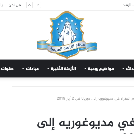
من نحن
را
م لتهدئة الغضب الإلهي
داث
مواضيع روحية
الأزمنة الأخيرة
عبادات
صلوات
لعذراء في مديوغوريه إلى ميريانا في 2 أيار 2019
 في مديوغوريه إلى