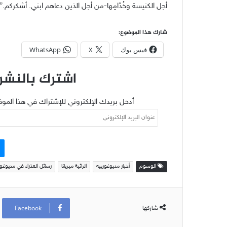
أجل الكنيسة وخُدّامِها-من أجل الذين دعاهم ابني. أشكركم.”
شارك هذا الموضوع:
فيس بوك
X
WhatsApp
اشترك بالنشرة
أدخل بريدك الإلكتروني للإشتراك في هذا الموق
عنوان
البريد
الإلكتروني
الوسوم
أخبار مديوغورييه
الرائية ميريانا
رسائل العذراء في مديوغور
Facebook
شاركها