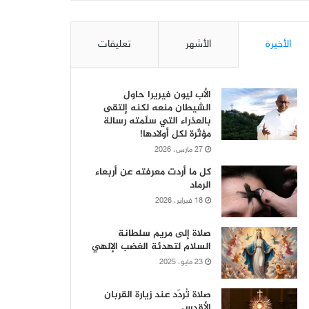
الأخيرة
الأشهر
تعليقات
الأب ليون فيريرا حاول
الشيطان منعه لكنه إلتقى
بالعذراء التي سلّمته رسالة
مؤثّرة لكل أولادها!
27 مارس، 2026
كل ما أردت معرفته عن أربعاء
الرماد
18 فبراير، 2026
صلاة إلى مريم سلطانة
السلام لتهدئة الغضب الإلهي
23 مايو، 2025
صلاة تُردّد عند زيارة القربان
الأقدس