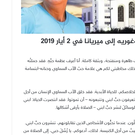
لى ميريانا في 2 أيار 2019
طاهرة ومنفتحة، وبثقة كاملة. أنا أعرف عظمة حبِّهِ. فقد حملتُه
 كذلك مخاطبتي لكم هي علامة حبّ الآب السماوي وحنانه-ابتسامة
 لخلاصكم، للحياة الأبدية. فقد خلق الآب السماوي الإنسان من أجل
 تعرفون حبَّ ابني وتتبعونه – أن تموتوا. فقد انتصرت الحياة: ابني
 والوسائلَ لنشر حبِّ ابني – الصلاة بأرقى أشكالها.
ّون. عندما تحبُّون الأشخاص الذين تقابلونهم، تنشرون حبَّ ابني.
لَّيتُ من أجل الكنيسة. لذلك، أدعوكم، يا رُسُلَ حبي، إلى الصلاة من