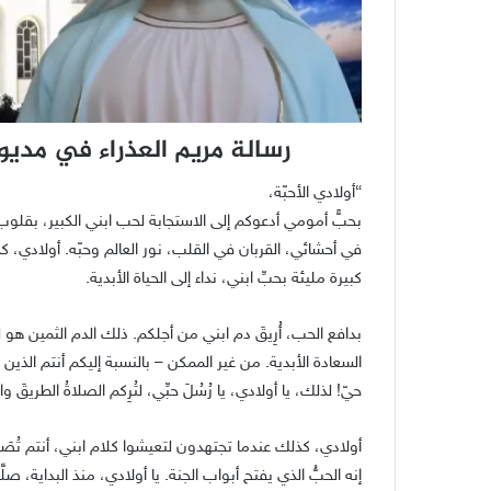
رسالة مريم العذراء في مديوغوريه إ
“أولادي الأحبّة،
بحبٍّ أمومي أدعوكم إلى الاستجابة لحب ابني الكبير، بقلوب 
في أحشائي، القربان في القلب، نور العالم وحبّه. أولادي،
كبيرة مليئة بحبِّ ابني، نداء إلى الحياة الأبدية.
بدافع الحب، أُرِيقَ دم ابني من أجلكم. ذلك الدم الثمين هو
السعادة الأبدية. من غير الممكن – بالنسبة إليكم أنتم الذين
حيّ! لذلك، يا أولادي، يا رُسُلَ حبِّي، لتُرِكم الصلاةُ الطريقَ
أولادي، كذلك عندما تجتهدون لتعيشوا كلام ابني، أنتم تُصَل
إنه الحبُّ الذي يفتح أبواب الجنة. يا أولادي، منذ البداية، ص