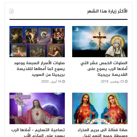
الأكثر زيارة هذا الشهر
الصلوات الخمس عشر التي
صلوات الأسرار السبعة ووعود
أملاها الرب يسوع على
يسوع كما أعطاها للقدّيسة
القديسة بريجيتا
بريجيتا من السويد
23 نوفمبر، 2019
16 أبريل، 2020
صلاة فعّالة الى مريم العذراء
تساعية التسليم – أملاها الرب
وسيطة جميع النِعم لنيل
يسوع على المكرّم الأب