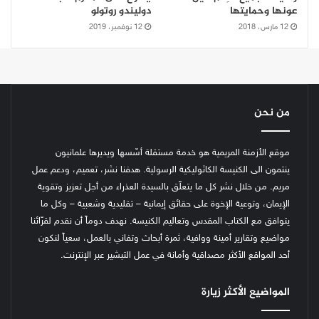
عونها وحمايتها
دوليندو روتولو
12 مارس، 2018
12 نوفمبر، 2019
من نحن
موقع الأزمنة المريمية هو خدمة مستقلة أسّسها ويديرها علمانيون
ينتمون الى الكنيسة الكاثوليكية الرسولية. هدفنا نشر، تعميم، ودعم عمل
مريم. من خلال نشر كل ما يتعلّق بالسيدة العذراء من أجل تعزيز وتقوية
الإيمان، وتوعية الإخوة على حقائق إيمانية – تقليدية وشعبية – وكل ما
يتوافق مع الكتاب المقدس وتعاليم الكنيسة.
نهدف دوماً أن نقدم لقرّائنا
مواضيع وتقارير أمينة ووافية، ثمرة أبحاث وتفاني بالعمل، سعياً لنكون
أحد المواقع الأكثر مصداقية وأمانة في عمل التبشير عبر الإنترنت.
المواضيع الأكثر زيارة