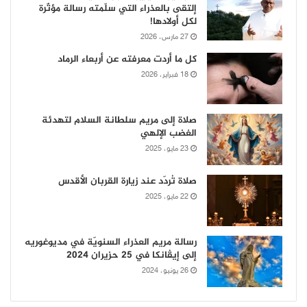
إلتقى بالعذراء التي سلّمته رسالة مؤثّرة
لكل أولادها!
27 مارس، 2026
كل ما أردت معرفته عن أربعاء الرماد
18 فبراير، 2026
صلاة إلى مريم سلطانة السلام لتهدئة
الغضب الإلهي
23 مايو، 2025
صلاة تُردّد عند زيارة القربان الأقدس
22 مايو، 2025
رسالة مريم العذراء السنويّة في مديوغوريه
إلى إيڤانكا في 25 حزيران 2024
26 يونيو، 2024