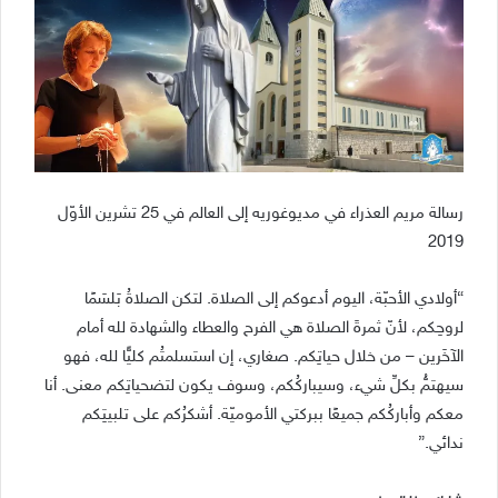
رسالة مريم العذراء في مديوغوريه إلى العالم في 25 تشرين الأوّل
2019
“أولادي الأحبّة، اليوم أدعوكم إلى الصلاة. لتكن الصلاةُ بَلسَمًا
لروحِكم، لأنّ ثمرةَ الصلاة هي الفرح والعطاء والشهادة لله أمام
الآخَرين – من خلال حياتِكم. صغاري، إن استسلمتُم كليًّا لله، فهو
سيهتمُّ بكلِّ شيء، وسيباركُكم، وسوف يكون لتضحياتِكم معنى. أنا
معكم وأباركُكم جميعًا ببركتي الأموميّة. أشكرُكم على تلبيتِكم
ندائي.”