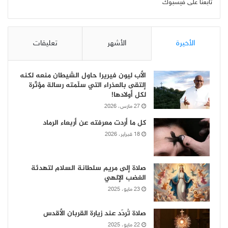
تابعنا على فيسبوك
الأخيرة
الأشهر
تعليقات
الأب ليون فيريرا حاول الشيطان منعه لكنه
إلتقى بالعذراء التي سلّمته رسالة مؤثّرة
لكل أولادها!
27 مارس، 2026
كل ما أردت معرفته عن أربعاء الرماد
18 فبراير، 2026
صلاة إلى مريم سلطانة السلام لتهدئة
الغضب الإلهي
23 مايو، 2025
صلاة تُردّد عند زيارة القربان الأقدس
22 مايو، 2025