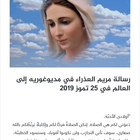
رسالة مريم العذراء في مديوغوريه إلى
العالم في 25 تموز 2019
“أولادي الأحبّة،
دَعوَتي لكم هي الصلاة. لِتكن الصلاةُ فرحًا لكم وإكليلاً يَربُطُكم بالله.
صغاري، سوف تأتي التجارِب ولن تكونوا أقوياء، وستسود الخطيئة،