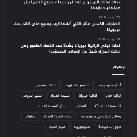
صلاة فعّالة الى مريم العذراء وسيطة جميع النِعم لنيل
عونها وحمايتها
23 نوفمبر، 2019
الصلوات الخمس عشر التي أملاها الرب يسوع على القديسة
بريجيتا
19 ديسمبر، 2016
لماذا تبكي الرائية ميريانا بشدّة بعد انتهاء الظهور وهل
قالت العذراء شيئاً عن الإسلام المتطرّف؟
وسوم
أخبار مديوغورييه
الأنفس المطهرية
البابا فرنسيس
الرائية ماريا
الرائية ميريانا
السيدة العذراء
الشهر المريمي
الكنيسة الكاثوليكيّة
المطهر
رسائل السيدة العذراء
رسائل العذراء في مديوغوريه
رسالة السيدة العذراء
صلوات
ظهورات مريمية
مديوغورييه
مريم العذراء