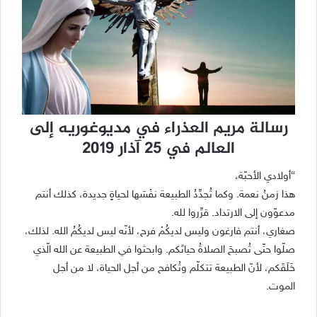
رسالة مريم العذراء في مديوغوريه إلى
العالم في 25 آذار 2019
“أولادي الأحبّة،
هذا زمنُ نعمة. وكما تُجدِّدُ الطبيعة نفْسَها لحياةٍ جديدة، كذلك أنتم
مدعوّون إلى الارتداد. قرِّروا لله.
صغاري، أنتم فارغون وليس لديكُمْ فرح، لأنّه ليس لديكُمُ الله. لذلك،
صلّوا حتّى تُصبحَ الصلاةُ حياتَكم. وابحثوا في الطبيعة عن الله الّذي
خَلَقَكم، لأنّ الطبيعة تتكلّم وتُكافح من أجل الحياة، لا من أجل
الموت.