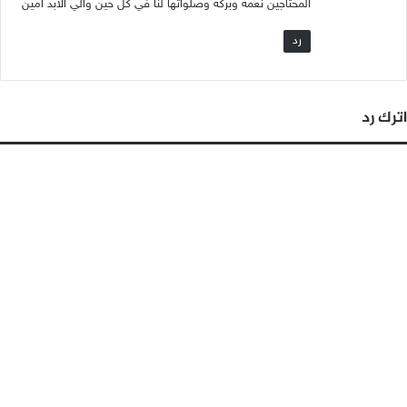
المحتاجين نعمه وبركه وصلواتها لنا في كل حين والي الابد امين
رد
اترك رد