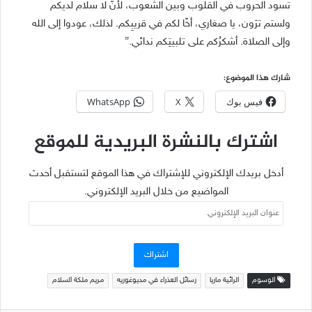
تسود الحروب في القلوب وبين الشعوب، لأنّ لا سلام لديكم
ولستم ترَون، يا صغاري، أخًا لكم في قريبِكم. لذلك، عودوا إلى الله
وإلى الصلاة. أشكرُكم على تلبيتِكم ندائي.”
شارك هذا الموضوع:
فيس بوك
X
WhatsApp
اشترك بالنشرة البريدية للموقع
أدخل بريدك الإلكتروني للإشتراك في هذا الموقع لتستقبل أحدث
المواضيع من خلال البريد الإلكتروني.
عنوان
البريد
الإلكتروني
اشتراك
الوسوم
الرائية ماريا
رسائل العذراء في مديوغوريه
مريم ملكة السلام