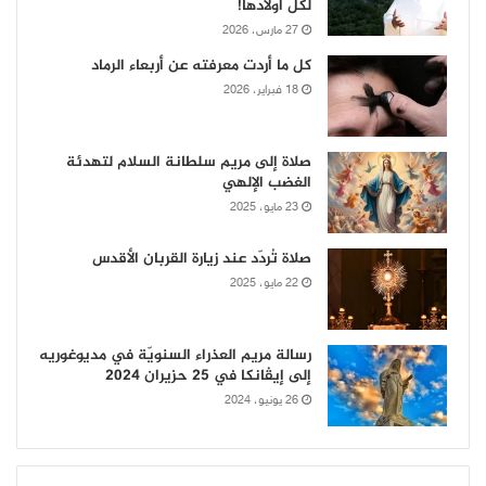
لكل أولادها!
27 مارس، 2026
كل ما أردت معرفته عن أربعاء الرماد
18 فبراير، 2026
صلاة إلى مريم سلطانة السلام لتهدئة
الغضب الإلهي
23 مايو، 2025
صلاة تُردّد عند زيارة القربان الأقدس
22 مايو، 2025
رسالة مريم العذراء السنويّة في مديوغوريه
إلى إيڤانكا في 25 حزيران 2024
26 يونيو، 2024