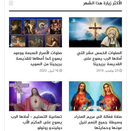
الأكثر زيارة هذا الشهر
الصلوات الخمس عشر التي
صلوات الأسرار السبعة ووعود
أملاها الرب يسوع على
يسوع كما أعطاها للقدّيسة
القديسة بريجيتا
بريجيتا من السويد
23 نوفمبر، 2019
16 أبريل، 2020
صلاة فعّالة الى مريم العذراء
تساعية التسليم – أملاها الرب
وسيطة جميع النِعم لنيل
يسوع على المكرّم الأب
عونها وحمايتها
دوليندو روتولو