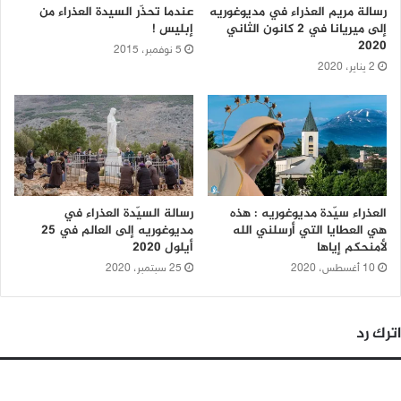
رسالة مريم العذراء في مديوغوريه
عندما تحذّر السيدة العذراء من
إلى ميريانا في 2 كانون الثاني
إبليس !
2020
5 نوفمبر، 2015
2 يناير، 2020
العذراء سيّدة مديوغوريه : هذه
رسالة السيّدة العذراء في
هي العطايا التي أرسلني الله
مديوغوريه إلى العالم في 25
لأمنحكم إياها
أيلول 2020
10 أغسطس، 2020
25 سبتمبر، 2020
اترك رد