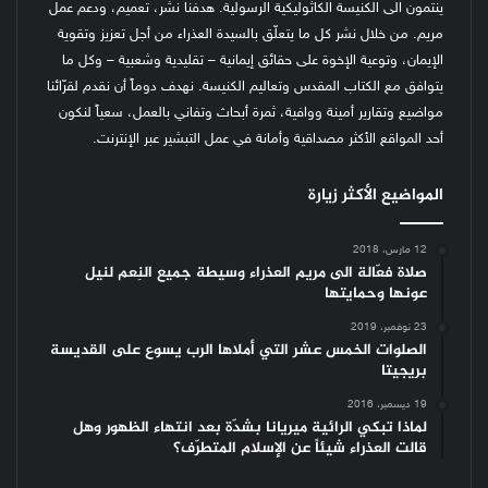
ينتمون الى الكنيسة الكاثوليكية الرسولية. هدفنا نشر، تعميم، ودعم عمل
مريم. من خلال نشر كل ما يتعلّق بالسيدة العذراء من أجل تعزيز وتقوية
الإيمان، وتوعية الإخوة على حقائق إيمانية – تقليدية وشعبية – وكل ما
يتوافق مع الكتاب المقدس وتعاليم الكنيسة.
نهدف دوماً أن نقدم لقرّائنا
مواضيع وتقارير أمينة ووافية، ثمرة أبحاث وتفاني بالعمل، سعياً لنكون
أحد المواقع الأكثر مصداقية وأمانة في عمل التبشير عبر الإنترنت.
المواضيع الأكثر زيارة
12 مارس، 2018
صلاة فعّالة الى مريم العذراء وسيطة جميع النِعم لنيل
عونها وحمايتها
23 نوفمبر، 2019
الصلوات الخمس عشر التي أملاها الرب يسوع على القديسة
بريجيتا
19 ديسمبر، 2016
لماذا تبكي الرائية ميريانا بشدّة بعد انتهاء الظهور وهل
قالت العذراء شيئاً عن الإسلام المتطرّف؟