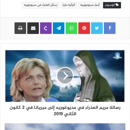
الوسوم
أخبار مديوغورييه
الرائية ماريا
رسائل العذراء في مديوغوريه
Pinterest
WhatsApp
Telegram
Viber
مشاركة عبر البريد
طباعة
رسالة مريم العذراء في مديوغوريه إلى ميريانا في 2 كانون
الثاني 2019