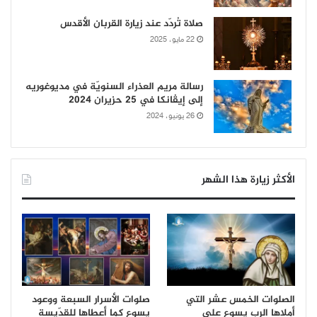
صلاة تُردّد عند زيارة القربان الأقدس
22 مايو، 2025
رسالة مريم العذراء السنويّة في مديوغوريه
إلى إيڤانكا في 25 حزيران 2024
26 يونيو، 2024
الأكثر زيارة هذا الشهر
الصلوات الخمس عشر التي
صلوات الأسرار السبعة ووعود
أملاها الرب يسوع على
يسوع كما أعطاها للقدّيسة