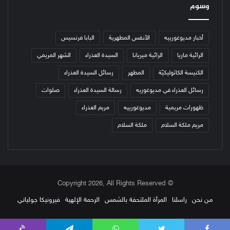
وسوم
أخبار مديوغورييه
الأنفس المطهرية
البابا فرنسيس
الرائية ماريا
الرائية ميريانا
السيدة العذراء
الشهر المريمي
الكنيسة الكاثوليكيّة
المطهر
رسائل السيدة العذراء
رسائل العذراء في مديوغوريه
رسالة السيدة العذراء
صلوات
ظهورات مريمية
مديوغورييه
مريم العذراء
مريم ملكة السلام
ملكة السلام
© Copyright 2026, All Rights Reserved
من نحن
راسلنا
المرأة الملتحفة بالشمس
الرحمة الإلهية
فيرونيكا جولياني