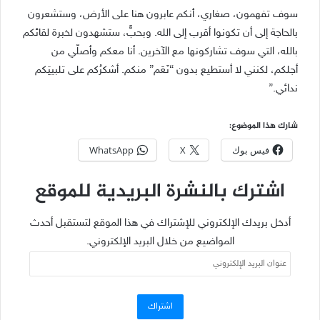
سوف تفهمون، صغاري، أنكم عابرون هنا على الأرض، وستشعرون
بالحاجة إلى أن تكونوا أقرب إلى الله. وبحبٍّ، ستشهدون لخبرة لقائكم
بالله، التي سوف تشاركونها مع الآخرين. أنا معكم وأصلّي من
أجلكم، لكنني لا أستطيع بدون “نَعَم” منكم. أشكرُكم على تلبيتِكم
ندائي.”
شارك هذا الموضوع:
فيس بوك
X
WhatsApp
اشترك بالنشرة البريدية للموقع
أدخل بريدك الإلكتروني للإشتراك في هذا الموقع لتستقبل أحدث
المواضيع من خلال البريد الإلكتروني.
عنوان
البريد
الإلكتروني
اشتراك