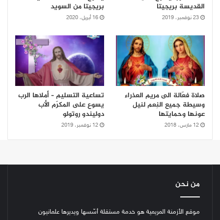
القديسة بريجيتا
بريجيتا من السويد
23 نوفمبر، 2019
16 أبريل، 2020
صلاة فعّالة الى مريم العذراء
تساعية التسليم – أملاها الرب
وسيطة جميع النِعم لنيل
يسوع على المكرّم الأب
عونها وحمايتها
دوليندو روتولو
12 مارس، 2018
12 نوفمبر، 2019
من نحن
موقع الأزمنة المريمية هو خدمة مستقلة أسّسها ويديرها علمانيون