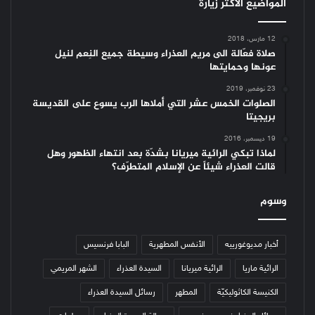
المواضيع الأكثر زيارة
12 مارس، 2018
صلاة فعّالة الى مريم العذراء وسيطة جميع النِعم لنيل
عونها وحمايتها
23 نوفمبر، 2019
الصلوات الخمس عشر التي أملاها الرب يسوع على القديسة
بريجيتا
19 ديسمبر، 2016
لماذا تبكي الرائية ميريانا بشدّة بعد انتهاء الظهور وهل
قالت العذراء شيئاً عن الإسلام المتطرّف؟
وسوم
أخبار مديوغورييه
الأنفس المطهرية
البابا فرنسيس
الرائية ماريا
الرائية ميريانا
السيدة العذراء
الشهر المريمي
الكنيسة الكاثوليكيّة
المطهر
رسائل السيدة العذراء