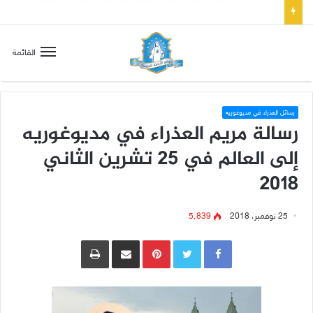
تسع أول سبوت بدل خمسة لتعويض قلب مريم الطاهر هذا ما يطلبه يسوع!
القائمة
رسائل العذراء في مديوغوريه
رسالة مريم العذراء في مديوغوريه
إلى العالم في 25 تشرين الثاني
2018
25 نوفمبر، 2018
5٬839
Pinterest
مشاركة عبر البريد
طباعة