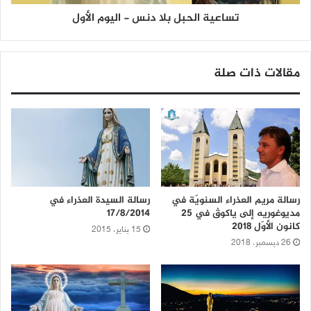
تساعية الحبل بلا دنس - اليوم الأول
مقالات ذات صلة
رسالة مريم العذراء السنويّة في
رسالة السيدة العذراء في
مديوغوريه إلى ياكوﭪ في 25
17/8/2014
كانون الأوّل 2018
15 يناير، 2015
26 ديسمبر، 2018