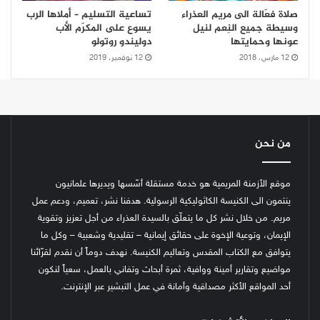
صلاة فعّالة الى مريم العذراء
تساعية التسليم – أملاها الرب
وسيطة جميع النِعم لنيل
يسوع على المكرّم الأب
عونها وحمايتها
دوليندو روتولو
12 مارس، 2018
12 نوفمبر، 2019
من نحن
موقع الأزمنة المريمية هو خدمة مستقلة أسّسها ويديرها علمانيون
ينتمون الى الكنيسة الكاثوليكية الرسولية. هدفنا نشر، تعميم، ودعم عمل
مريم. من خلال نشر كل ما يتعلّق بالسيدة العذراء من أجل تعزيز وتقوية
الإيمان، وتوعية الإخوة على حقائق إيمانية – تقليدية وشعبية – وكل ما
يتوافق مع الكتاب المقدس وتعاليم الكنيسة.
نهدف دوماً أن نقدم لقرّائنا
مواضيع وتقارير أمينة ووافية، ثمرة أبحاث وتفاني بالعمل، سعياً لنكون
أحد المواقع الأكثر مصداقية وأمانة في عمل التبشير عبر الإنترنت.