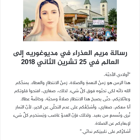
رسالة مريم العذراء في مديوغوريه إلى
العالم في 25 تشرين الثاني 2018
“أولادي الأحبّة،
هذا الزمن هو زمنُ النعمةِ والصلاة، زمنُ الانتظارِ والعطاء. يمنحُكم
الله ذاتَه لكي تحبّوه فوق كلِّ شيء. لذلك، صغاري، افتحوا قلوبَكم
وعائلاتِكم، حتّى يصبحَ هذا الانتظار صلاةً ومحبّة، وخاصّةً عطاءً.
أنا معكم، صغاري، وأشجّعُكم على عدم التخلّي عن الخير، لأنّ الثمار
تُرى وتُسمع من بعيد. ولذلك فإنّ العدوّ غاضب ويَستخدِم كلَّ شيء
لإبعادِكم عن الصلاة.
أشكرُكم على تلبيتِكم ندائي.”