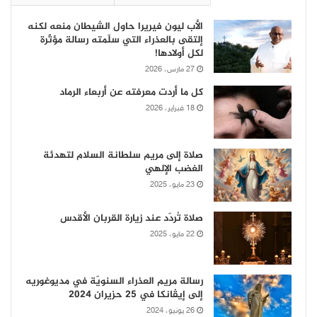
الأب ليون فيريرا حاول الشيطان منعه لكنه
إلتقى بالعذراء التي سلّمته رسالة مؤثّرة
لكل أولادها!
27 مارس، 2026
كل ما أردت معرفته عن أربعاء الرماد
18 فبراير، 2026
صلاة إلى مريم سلطانة السلام لتهدئة
الغضب الإلهي
23 مايو، 2025
صلاة تُردّد عند زيارة القربان الأقدس
22 مايو، 2025
رسالة مريم العذراء السنويّة في مديوغوريه
إلى إيڤانكا في 25 حزيران 2024
26 يونيو، 2024