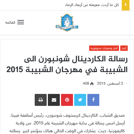
صلاة إلى مريم سلطانة السلام لتهدئة الغضب الإلهي
القائمة
أخبار
أخبار ومعجزات مديوغوريه
رسالة الكاردينال شونبورن الى
الشبيبة في مهرجان الشبيبة 2015
2 أغسطس، 2015
408
Pinterest
مشاركة عبر البريد
طباعة
صديق الشباب، الكاردينال كريستوف شونبورن، رئيس أساقفة فيينا،
أرسل امس رسالة في بداية مهرجان الشبيبة عام 2015. من ولاية
كاليفورنيا، حيث يشارك في الوقت الحالي هناك بمؤتمر كبير. رسالته