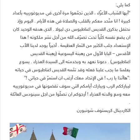
كما يلي:
“أيها الشباب الأعزّاء ، الذين تجمّعوا مرة أخرى في مديوغورييه بأعداد
كبيرة ! انا متّحد معكم بالقلب والصلاة في هذه الأيام . اليوم وإذ
نحتفل بذكرى القديس اغناطيوس دي ليولا . الذي هدفه الوحيد كان
ان يضع نفسه كلّياً تحت تصرّف الله من أجل نشر ملكوته ! هذا
الإستعداد جلب الكثير من الثمار العظيمة . أخيراً يوجد لدينا االأب
الأقدس – البابا الأول من رهبنة اليسوعية (رهبنة القديس
اغناطيوس) . دعونا نعهد به وبخدمته الى السيدة العذراء . يسوع
يعلمنا ما يجب علينا فعله وقد تمّمه القديس اغناطيوس في حياته
:”هاأنذا يا رب ! في الإتحاد معك أرغب ان استمرّ في حياتي !”
ليبارككم الرب ويبارك أيامكم التي سوف تقضونها في مديوغورييه
معه ومع والدته العذراء ! أرجوكم ان تصلّوا من اجل سينودس العائلة
.
الكاردينال كريستوف شونبورن