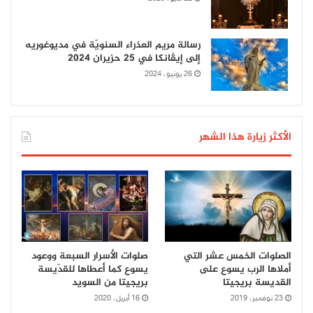
رسالة مريم العذراء السنويّة في مديوغوريه
إلى إيڤانكا في 25 حزيران 2024
26 يونيو، 2024
الأكثر زيارة هذا الشهر
الصلوات الخمس عشر التي
صلوات الأسرار السبعة ووعود
أملاها الرب يسوع على
يسوع كما أعطاها للقدّيسة
القديسة بريجيتا
بريجيتا من السويد
23 نوفمبر، 2019
16 أبريل، 2020