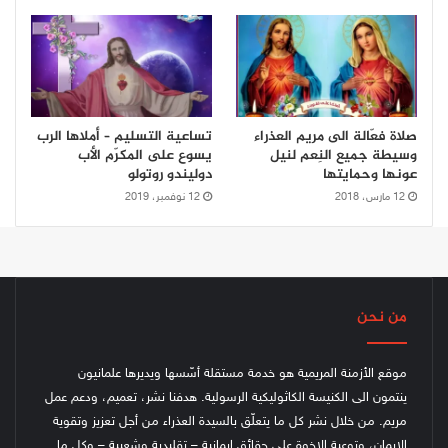
صلاة فعّالة الى مريم العذراء
تساعية التسليم – أملاها الرب
وسيطة جميع النِعم لنيل
يسوع على المكرّم الأب
عونها وحمايتها
دوليندو روتولو
12 مارس، 2018
12 نوفمبر، 2019
من نحن
موقع الأزمنة المريمية هو خدمة مستقلة أسّسها ويديرها علمانيون
ينتمون الى الكنيسة الكاثوليكية الرسولية. هدفنا نشر، تعميم، ودعم عمل
مريم. من خلال نشر كل ما يتعلّق بالسيدة العذراء من أجل تعزيز وتقوية
الإيمان، وتوعية الإخوة على حقائق إيمانية – تقليدية وشعبية – وكل ما