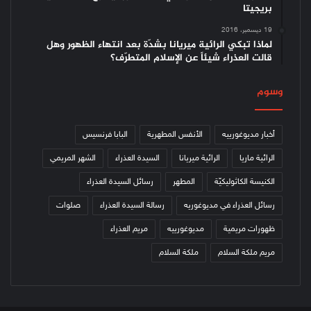
بريجيتا
19 ديسمبر، 2016
لماذا تبكي الرائية ميريانا بشدّة بعد انتهاء الظهور وهل
قالت العذراء شيئاً عن الإسلام المتطرّف؟
وسوم
أخبار مديوغورييه
الأنفس المطهرية
البابا فرنسيس
الرائية ماريا
الرائية ميريانا
السيدة العذراء
الشهر المريمي
الكنيسة الكاثوليكيّة
المطهر
رسائل السيدة العذراء
رسائل العذراء في مديوغوريه
رسالة السيدة العذراء
صلوات
ظهورات مريمية
مديوغورييه
مريم العذراء
مريم ملكة السلام
ملكة السلام