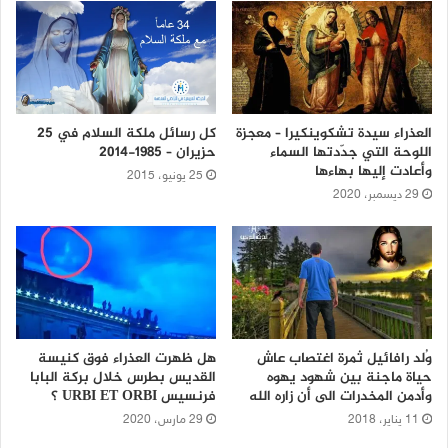
كل رسائل ملكة السلام في 25
العذراء سيدة تشكوينكيرا – معجزة
حزيران – 1985-2014
اللوحة التي جدّدتها السماء
وأعادت إليها بهاءها
25 يونيو، 2015
29 ديسمبر، 2020
وُلد رافائيل ثمرة اغتصاب عاش
هل ظهرت العذراء فوق كنيسة
حياة ماجنة بين شهود يهوه
القديس بطرس خلال بركة البابا
وأدمن المخدرات الى أن زاره الله
فرنسيس URBI ET ORBI ؟
11 يناير، 2018
29 مارس، 2020