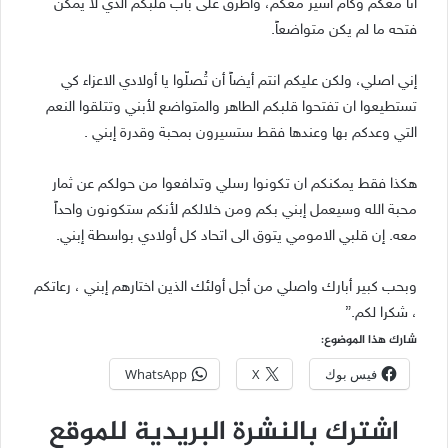
أنا معكم وكأم أسير معكم، وأطرق على باب قلبكم الذي لا يمكن
فتحه ما لم يكن متواضعاً.
إني اصلي، ولكن عليكم انتم أيضاً أن تُصلّوا يا أولادي الاعزاء كي
تستطيعوا ان تفتحوا قلبكم الطاهر والمتواضع لأبني وتتلقوا النعم
التي وعدكم بها وعندها فقط ستسيرون بمحبة وقدرة إبني .
هكذا فقط يمكنكم ان تكونوا رسلي وتدافعوا من حولكم عن ثمار
محبة الله وسيعمل إبني بكم ومن خلالكم لأنكم ستكونون واحداً
معه. إن قلبي الامومي يتوق الى اتحاد كل أولادي بواسطة إبني.
وبحب كبير أبارك واصلي من أجل أولئك الذين اختارهم إبني ، رعاتكم
، شكرا لكم.”
شارك هذا الموضوع:
فيس بوك
X
WhatsApp
اشترك بالنشرة البريدية للموقع