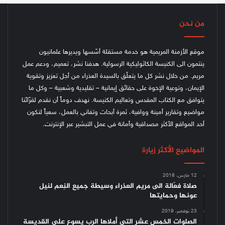
من نحن
موقع الأزمنة المريمية هو خدمة مستقلة أسّسها ويديرها علمانيون
ينتمون الى الكنيسة الكاثوليكية الرسولية. هدفنا نشر، تعميم، ودعم عمل
مريم. من خلال نشر كل ما يتعلّق بالسيدة العذراء من أجل تعزيز وتقوية
الإيمان، وتوعية الإخوة على حقائق إيمانية – تقليدية وشعبية – وكل ما
يتوافق مع الكتاب المقدس وتعاليم الكنيسة.
نهدف دوماً أن نقدم لقرّائنا
مواضيع وتقارير أمينة ووافية، ثمرة أبحاث وتفاني بالعمل، سعياً لنكون
أحد المواقع الأكثر مصداقية وأمانة في عمل التبشير عبر الإنترنت.
المواضيع الأكثر زيارة
12 مارس، 2018
صلاة فعّالة الى مريم العذراء وسيطة جميع النِعم لنيل
عونها وحمايتها
23 نوفمبر، 2019
الصلوات الخمس عشر التي أملاها الرب يسوع على القديسة