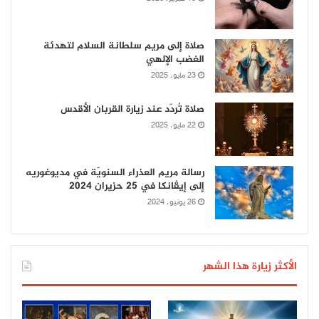
صلاة إلى مريم سلطانة السلام لتهدئة
الغضب الإلهي
23 مايو، 2025
صلاة تُردّد عند زيارة القربان الأقدس
22 مايو، 2025
رسالة مريم العذراء السنويّة في مديوغوريه
إلى إيڤانكا في 25 حزيران 2024
26 يونيو، 2024
الأكثر زيارة هذا الشهر