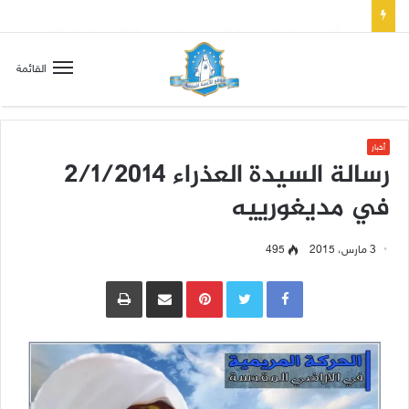
تسع أول سبوت بدل خمسة لتعويض قلب مريم الطاهر هذا ما يطلبه يسوع!
القائمة
أخبار
رسالة السيدة العذراء 2/1/2014
في مديغورييه
3 مارس، 2015
495
Pinterest
مشاركة عبر البريد
طباعة