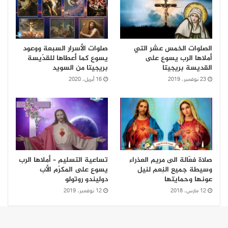
الصلوات الخمس عشر التي
صلوات الأسرار السبعة ووعود
أملاها الرب يسوع على
يسوع كما أعطاها للقدّيسة
القديسة بريجيتا
بريجيتا من السويد
23 نوفمبر، 2019
16 أبريل، 2020
صلاة فعّالة الى مريم العذراء
تساعية التسليم – أملاها الرب
وسيطة جميع النِعم لنيل
يسوع على المكرّم الأب
عونها وحمايتها
دوليندو روتولو
12 مارس، 2018
12 نوفمبر، 2019