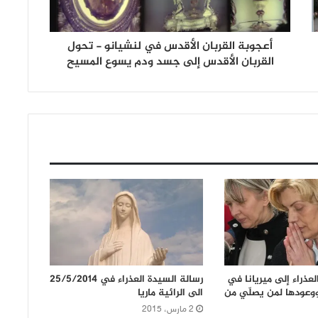
أعجوبة القربان الأقدس في لنشيانو - تحول
القربان الأقدس إلى جسد ودم يسوع المسيح
لعذراء إلى ميريانا في
رسالة السيدة العذراء في 25/5/2014
أيلول 2012 ووعودها لمن يصلّي من
الى الرائية ماريا
2 مارس، 2015