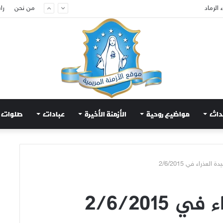
من نحن
را
م لتهدئة الغضب الإلهي
داث
مواضيع روحية
الأزمنة الأخيرة
عبادات
صلوات
العذراء في 2/6/2015
2/6/201