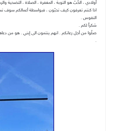
أولادي ، الحُبّ هو التوبة ، المغفرة ، الصلاة ، التضحية والر
اذا كنتم تعرفون كيف تحبّون ، فبواسطة أعمالكم سوف تساعدو
النفوس .
شكراً لكم .
صلّوا من أجل رعاتكم . انهم ينتمون الى إبني . هو من دعاهم .
.