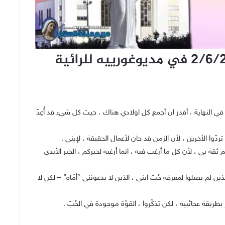
رسالة السيدة العذراء في 2/6/2015 في مديوغورييه للرائية
في النهاية ، أقدر ان أجمع كل اولادي هناك ، حيث كل شيء قد أُعِدّ
وا الأخرين ، لأن الزمن قد حان لأعمال الحقيقة ، لإبني .
 بي ، لأن كل ما أرغب فيه ، انما أرغبه لخيركم ، الخير الأبدي
لذين لم يصلوا لمعرفة حُبّ ابني ، الذين لا يدعونني “أمّاه” – لكن لا
يقة عجائبية ، لكن تذكّروا ، القوّة موجودة في الحُبّ .