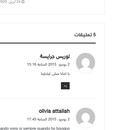
24 أبريل، 2020
‫5 تعليقات
ي
لوريس جرايسة
:
ق
2 يونيو، 2015 الساعة 15:16
و
يا امانا صلى لياجلينا
ل
رد
ي
olivia attallah
:
ق
2 يونيو، 2015 الساعة 17:45
و
uando sono io sempre quando ho bisogno