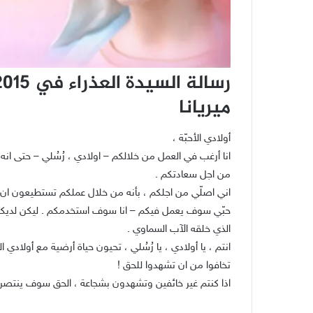
ميريانا
أولادي الأحبّة ،
انا أرغب في العمل من خلالكم – اولادي ، رُسُلي – حتى انه 
من اجل سعادتكم .
اني اصلّي من اجلكم ، بأنه من خلال عملكم تستطيعون ان تردّ
حبّي سوف يعمل فيكم – انا سوف استخدمكم . ليكن لديكم ثقة
الذي خلقه الآب السماوي .
انتم ، يا أولادي ، يا رُسُلي ، تحيون حياة أرضية مع أولادي ا
تخافوا من ان تشهدوا للحق !
اذا كنتم غير خائفين وتشهدون بشجاعة ، الحق سوف ينتصر بطر