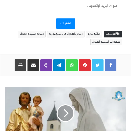
عنوان
البريد
الإلكتروني
اشتراك
الوسوم
الرائية ماريا
رسائل العذراء في مديوغوريه
رسالة السيدة العذراء
ظهورات السيدة العذراء
Pinterest
WhatsApp
Telegram
Viber
مشاركة عبر البريد
طباعة