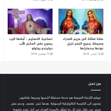
صلاة فعّالة الى مريم العذراء
تساعية التسليم – أملاها الرب
وسيطة جميع النِعم لنيل
يسوع على المكرّم الأب
عونها وحمايتها
دوليندو روتولو
12 مارس، 2018
12 نوفمبر، 2019
من نحن
موقع الأزمنة المريمية هو خدمة مستقلة أسّسها ويديرها علمانيون
ينتمون الى الكنيسة الكاثوليكية الرسولية. هدفنا نشر، تعميم، ودعم عمل
مريم. من خلال نشر كل ما يتعلّق بالسيدة العذراء من أجل تعزيز وتقوية