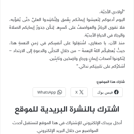
“أولادي الأحبّة،
اليوم أدعوكم لِتَعيشوا إيمانَكم بِعُمق ولِتُناشِدوا العليَّ حتّى يُقوِّيه،
فلا تقوى الرياحُ والعواصفُ على كَسرِه. لِتكُن جذورُ إيمانِكم الصلاةَ
والرجاءَ في الحياةِ الأبديّة.
منذ الآن، يا صغاري، اشْتغِلوا على أنفسِكم في زمنِ النعمةِ هذا،
حيثُ يُعطيكُم اللهُ النِعمةَ – من خلالِ التخلّي والدعوةِ إلى الارتداد –
لِتَكونوا أصحابَ إيمانٍ ورجاءٍ واضِحَين وثابِتَين.
أشكرُكم على تلبيتِكم ندائي.”
شارك هذا الموضوع:
فيس بوك
X
WhatsApp
اشترك بالنشرة البريدية للموقع
أدخل بريدك الإلكتروني للإشتراك في هذا الموقع لتستقبل أحدث
المواضيع من خلال البريد الإلكتروني.