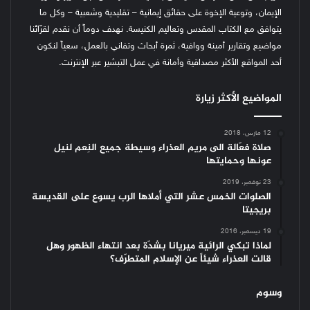
الإيمان، وتوعية الإخوة على حقائق إيمانية – تقليدية وشعبية – وكل ما
يتوافق مع الكتاب المقدس وتعاليم الكنيسة.
نهدف دوماً أن نقدم لقرّائنا
مواضيع وتقارير أمينة ووافية، ثمرة أبحاث وتفاني بالعمل، سعياً لنكون
أحد المواقع الأكثر مصداقية وأمانة في عمل التبشير عبر الإنترنت.
المواضيع الأكثر زيارة
12 مارس، 2018
صلاة فعّالة الى مريم العذراء وسيطة جميع النِعم لنيل
عونها وحمايتها
23 نوفمبر، 2019
الصلوات الخمس عشر التي أملاها الرب يسوع على القديسة
بريجيتا
19 ديسمبر، 2016
لماذا تبكي الرائية ميريانا بشدّة بعد انتهاء الظهور وهل
قالت العذراء شيئاً عن الإسلام المتطرّف؟
وسوم