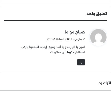
تعليق واحد
ي
صباح مو ما
:
ق
2 مارس، 2017 الساعة 21:35
و
امين يا ام رب و يا أمنا وقوي إيماننا اشفعينا باركي
ل
اطفالناواذكرينا في صلاوتك
رد
اترك رد