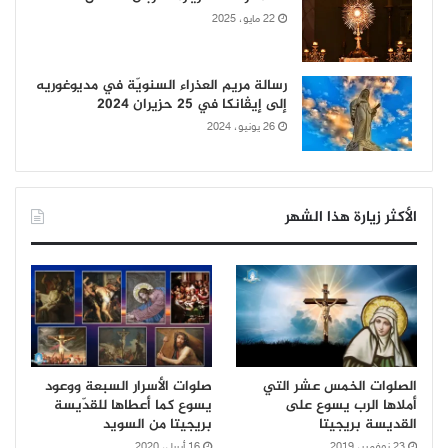
22 مايو، 2025
رسالة مريم العذراء السنويّة في مديوغوريه
إلى إيڤانكا في 25 حزيران 2024
26 يونيو، 2024
الأكثر زيارة هذا الشهر
الصلوات الخمس عشر التي
صلوات الأسرار السبعة ووعود
أملاها الرب يسوع على
يسوع كما أعطاها للقدّيسة
القديسة بريجيتا
بريجيتا من السويد
23 نوفمبر، 2019
16 أبريل، 2020