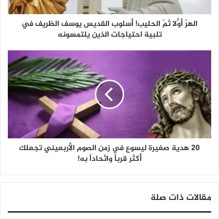
الهرّ أوّلاً ثمّ الحليب! أسلوب القديس يوسف الظريف في
تلبية احتياجات الذين يلتمسونه
20 هدية صغيرة ليسوع في زمن الصوم الأربعيني تجعلك
أكثر قرباً واتّحاداً به!
مقالات ذات صلة