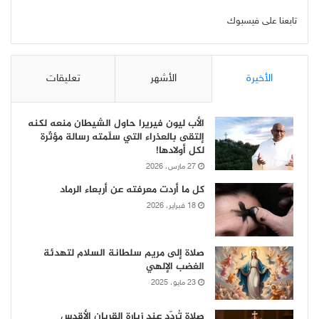
تابعنا على فيسبوك
الأخيرة
الأشهر
تعليقات
الأب ليون فيريرا حاول الشيطان منعه لكنه
إلتقى بالعذراء التي سلّمته رسالة مؤثّرة
لكل أولادها!
27 مارس، 2026
كل ما أردت معرفته عن أربعاء الرماد
18 فبراير، 2026
صلاة إلى مريم سلطانة السلام لتهدئة
الغضب الإلهي
23 مايو، 2025
صلاة تُردّد عند زيارة القربان الأقدس