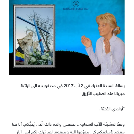
رسالة السيدة العذراء في 2 آب 2017 في مديغورييه الى الرائية
ميريانا عند الصليب الأزرق
“أولادي الأحبّة،
وفقًا لمشيئة الآب السماوي، بصفتي والدة ذاك الّذي يُحبُّكم، أنا هنا
معكم لأساعدَكم كي تتعرّفوا إليه وتتبعوه. لقد تَرك لكم ابني آثارَ