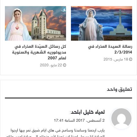
رسالة السيدة العذراء في
كل رسائل السيّدة العذراء في
2/3/2014
مديوغوريه الشهرية والسنوية
لعام 2007
18 مارس، 2015
22 مايو، 2020
تعليق واحد
ي
لمياء خليل ابلحد
:
ق
2 أغسطس، 2017 الساعة 17:41
و
يارب ارحمنا وساعدنا وسامح في هاي ايام ضيق نمر بيها ارجوا
ل
الصلاة لنا يسهل امرنا لان تعبنا كثير ونحتاج الى صلاة امين ولكم