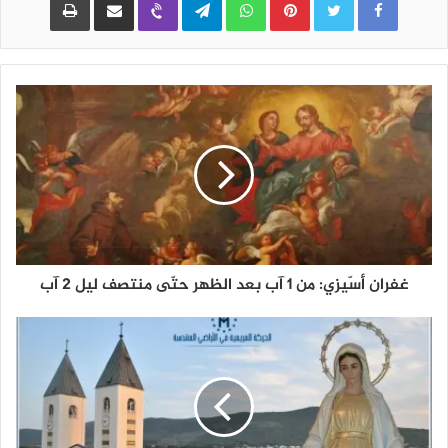
غفران أسّيزي: من 1 آب بعد الظهر حتّى منتصف ليل 2 آب