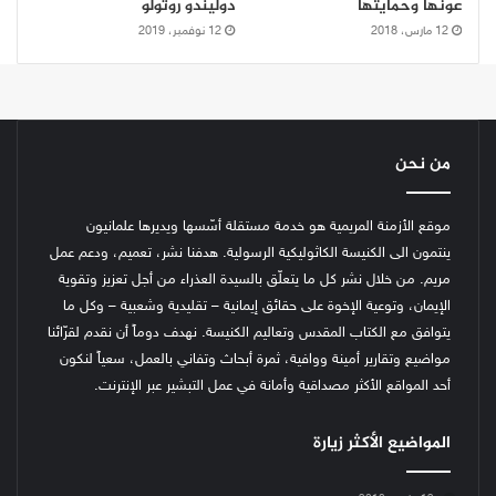
عونها وحمايتها
دوليندو روتولو
12 مارس، 2018
12 نوفمبر، 2019
من نحن
موقع الأزمنة المريمية هو خدمة مستقلة أسّسها ويديرها علمانيون
ينتمون الى الكنيسة الكاثوليكية الرسولية. هدفنا نشر، تعميم، ودعم عمل
مريم. من خلال نشر كل ما يتعلّق بالسيدة العذراء من أجل تعزيز وتقوية
الإيمان، وتوعية الإخوة على حقائق إيمانية – تقليدية وشعبية – وكل ما
يتوافق مع الكتاب المقدس وتعاليم الكنيسة.
نهدف دوماً أن نقدم لقرّائنا
مواضيع وتقارير أمينة ووافية، ثمرة أبحاث وتفاني بالعمل، سعياً لنكون
أحد المواقع الأكثر مصداقية وأمانة في عمل التبشير عبر الإنترنت.
المواضيع الأكثر زيارة