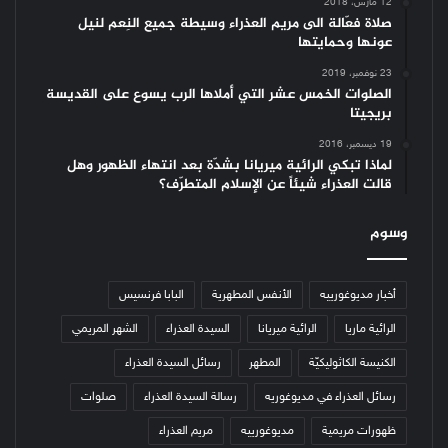
12 مارس، 2018
صلاة فعّالة الى مريم العذراء وسيطة جميع النِعم لنيل
عونها وحمايتها
23 نوفمبر، 2019
الصلوات الخمس عشر التي أملاها الرب يسوع على القديسة
بريجيتا
19 ديسمبر، 2016
لماذا تبكي الرائية ميريانا بشدّة بعد انتهاء الظهور وهل
قالت العذراء شيئاً عن الإسلام المتطرّف؟
وسوم
أخبار مديوغورييه
الأنفس المطهرية
البابا فرنسيس
الرائية ماريا
الرائية ميريانا
السيدة العذراء
الشهر المريمي
الكنيسة الكاثوليكيّة
المطهر
رسائل السيدة العذراء
رسائل العذراء في مديوغوريه
رسالة السيدة العذراء
صلوات
ظهورات مريمية
مديوغورييه
مريم العذراء