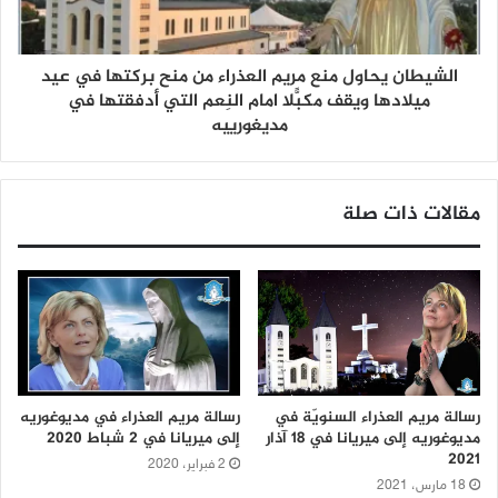
الشيطان يحاول منع مريم العذراء من منح بركتها في عيد
ميلادها ويقف مكبّلاً امام النِعم التي أدفقتها في
مديغورييه
مقالات ذات صلة
رسالة مريم العذراء السنويّة في
رسالة مريم العذراء في مديوغوريه
مديوغوريه إلى ميريانا في 18 آذار
إلى ميريانا في 2 شباط 2020
2021
2 فبراير، 2020
18 مارس، 2021