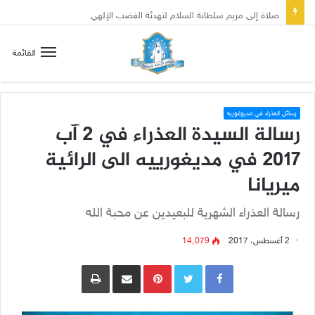
صلاة إلى مريم سلطانة السلام لتهدئة الغضب الإلهي
القائمة
رسائل العذراء في مديوغوريه
رسالة السيدة العذراء في 2 آب
2017 في مديغورييه الى الرائية
ميريانا
رسالة العذراء الشهرية للبعيدين عن محبة الله
2 أغسطس، 2017
14٬079
Pinterest
مشاركة عبر البريد
طباعة