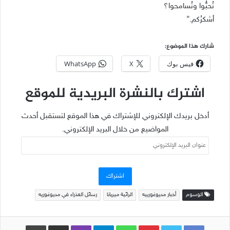
تُحبُّوا وتُسامحوا؟
أشكرُكم.”
شارك هذا الموضوع:
فيس بوك
X
WhatsApp
اشترك بالنشرة البريدية للموقع
أدخل بريدك الإلكتروني للإشتراك في هذا الموقع لتستقبل أحدث
المواضيع من خلال البريد الإلكتروني.
عنوان
البريد
الإلكتروني
اشتراك
الوسوم
أخبار مديوغورييه
الرائية ميريانا
رسائل العذراء في مديوغوريه
Pinterest
WhatsApp
Telegram
Viber
مشاركة عبر البريد
طباعة