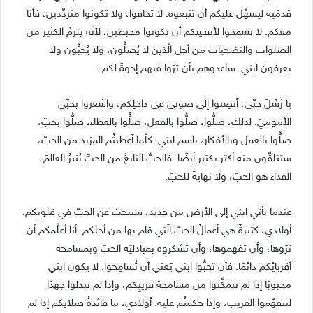
قدمَيه ليسهِّل عليكم أن تتبعوه. لا تخافوا، ولا تكونوا متردِّدين، فأنا
معكم. لا تسمحوا لأنفسِكم أن تكونوا محبَطين، لأنّه يَلزمُ الكثير من
الصلوات والتضحيات من أجل الّذين لا يُصلُّون، ولا يُحبُّون ولا
يعرفون ابني. ساعدوهم بأن تَرَوا فيهم إخوةً لكم.
يا رُسُلَ حبّي، أَنصِتوا إلى صوتي في داخلِكم، واشعروا بحبِّي
الأموميّ. لذلك، صلُّوا، صلُّوا بالفعل، صلُّوا بالعطاء، صلُّوا بحبّ،
صلُّوا بالعمل وبالأفكار، باسم ابني. كلّما أَعطيتُم المزيد من الحبّ،
ستتلقَّون منه أكثر بكثير أيضًا. فالحبُّ النابعُ من الحبِّ يُنيرُ العالمَ.
الفداء هو الحبّ، ولا نهايةَ للحبّ.
عندما يأتي ابني إلى الأرض من جديد، سيبحث عن الحبّ في قلوبِكم.
أولادي، كثيرةٌ هي أعمالُ الحبّ الّتي قام بها من أجلِكم. أنا أعلِّمكم أن
ترَوها، وأن تفهموها، وأن تشكروه بمبادلتِه الحبّ وبمسامحة
أقربائِكم دائمًا. فأن تحبُّوا ابني يَعني أن تُسامِحوا. لا يكون ابني
محبوبًا إذا لم تتمكَّنوا من مسامحة قريبِكم، وإذا لم تبذلوا جهدًا
لتتفهّموا القريب، وإذا حَكمتُم عليه. أولادي، ما فائدةُ صلاتِكم إذا لم