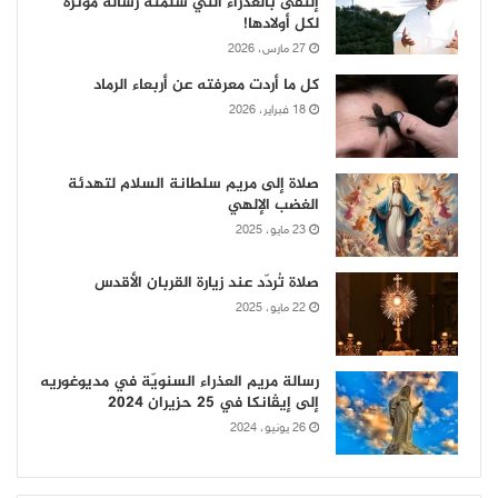
إلتقى بالعذراء التي سلّمته رسالة مؤثّرة
لكل أولادها!
27 مارس، 2026
كل ما أردت معرفته عن أربعاء الرماد
18 فبراير، 2026
صلاة إلى مريم سلطانة السلام لتهدئة
الغضب الإلهي
23 مايو، 2025
صلاة تُردّد عند زيارة القربان الأقدس
22 مايو، 2025
رسالة مريم العذراء السنويّة في مديوغوريه
إلى إيڤانكا في 25 حزيران 2024
26 يونيو، 2024