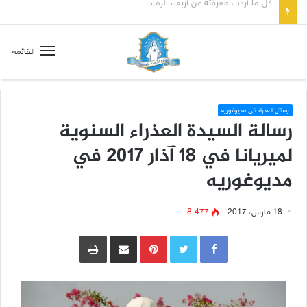
صلاة إلى مريم سلطانة السلام لتهدئة الغضب الإلهي
القائمة
رسائل العذراء في مديوغوريه
رسالة السيدة العذراء السنوية
لميريانا في 18 آذار 2017 في
مديوغوريه
18 مارس، 2017
8٬477
Pinterest
مشاركة عبر البريد
طباعة