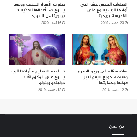
الصلوات الخمس عشر التي
صلوات الأسرار السبعة ووعود
أملاها الرب يسوع على
يسوع كما أعطاها للقدّيسة
القديسة بريجيتا
بريجيتا من السويد
23 نوفمبر، 2019
16 أبريل، 2020
صلاة فعّالة الى مريم العذراء
تساعية التسليم – أملاها الرب
وسيطة جميع النِعم لنيل
يسوع على المكرّم الأب
عونها وحمايتها
دوليندو روتولو
12 مارس، 2018
12 نوفمبر، 2019
من نحن