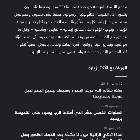
موقع الأزمنة المريمية هو خدمة مستقلة أسّسها ويديرها علمانيون
ينتمون الى الكنيسة الكاثوليكية الرسولية. هدفنا نشر، تعميم، ودعم عمل
مريم. من خلال نشر كل ما يتعلّق بالسيدة العذراء من أجل تعزيز وتقوية
الإيمان، وتوعية الإخوة على حقائق إيمانية – تقليدية وشعبية – وكل ما
يتوافق مع الكتاب المقدس وتعاليم الكنيسة.
نهدف دوماً أن نقدم لقرّائنا
مواضيع وتقارير أمينة ووافية، ثمرة أبحاث وتفاني بالعمل، سعياً لنكون
أحد المواقع الأكثر مصداقية وأمانة في عمل التبشير عبر الإنترنت.
المواضيع الأكثر زيارة
12 مارس، 2018
صلاة فعّالة الى مريم العذراء وسيطة جميع النِعم لنيل
عونها وحمايتها
23 نوفمبر، 2019
الصلوات الخمس عشر التي أملاها الرب يسوع على القديسة
بريجيتا
19 ديسمبر، 2016
لماذا تبكي الرائية ميريانا بشدّة بعد انتهاء الظهور وهل