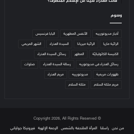
قالت العذراء شيئاً عن الإسلام المتطرّف؟
وسوم
أخبار مديوغورييه
الأنفس المطهرية
البابا فرنسيس
الرائية ماريا
الرائية ميريانا
السيدة العذراء
الشهر المريمي
الكنيسة الكاثوليكيّة
المطهر
رسائل السيدة العذراء
رسائل العذراء في مديوغوريه
رسالة السيدة العذراء
صلوات
ظهورات مريمية
مديوغورييه
مريم العذراء
مريم ملكة السلام
ملكة السلام
© Copyright 2026, All Rights Reserved
من نحن
راسلنا
المرأة الملتحفة بالشمس
الرحمة الإلهية
فيرونيكا جولياني