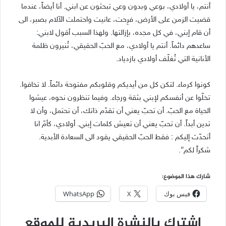
أنتم، يا أولادي، بوعي وبدون وعي تبحثون عن ابني. أنا أيضاً، عندما
قضيت الزمن على الأرض، فرِحت، عانيت واحتملت الآلام بصبر، الى
أن قام إبني، في كل مجده، بإزالتها. ولهذا السبب أقول لابني:
ساعدهم دائماً. أنتم يا أولادي، مع الحبّ الحقيقي، تُنيرون ظلمة
الأنانية التي تُغلّف أولادي بازدياد.
كونوا كرماء. لتكن كل من أيديكم وقلوبكم مفتوحة دائماً. لا تخافوا.
تخلّوا عن أنفسكم لإبني بثقة ورجاء. وفيما تنظرون نحوه، عيشوا
الحياة مع الحبّ. أن تحبّ يعني أن تقدّم ذاتك، أن تحتمل، وأن لا
تدين أبداً. أن تحبّ يعني أن تعيش كلمات إبني. أولادي، كأمّ انا
أتحدّث إليكم : فقط الحبّ الحقيقي يقود الى السعادة الأبدية.
شكراً لكم”.
شارك هذا الموضوع:
فيس بوك
X
WhatsApp
اشترك بالنشرة البريدية للموقع