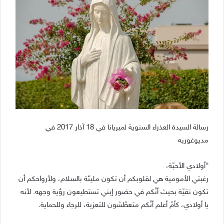
رسالة السيدة العذراء السنوية لميريانا في 18 آذار 2017 في
مديوغوريه
“أولادي الأحبّة،
رغبتي الأمومية هي لقلوبكم أن تكون مليئة بالسلام، ولأرواحكم أن
تكون نقيّة بحيث أنّكم في حضور إبني تستطيعون رؤية وجهه. لأنه
يا أولادي، كأمّ أعلم أنّكم متعطّشون للتعزية، للرجاء وللحماية.