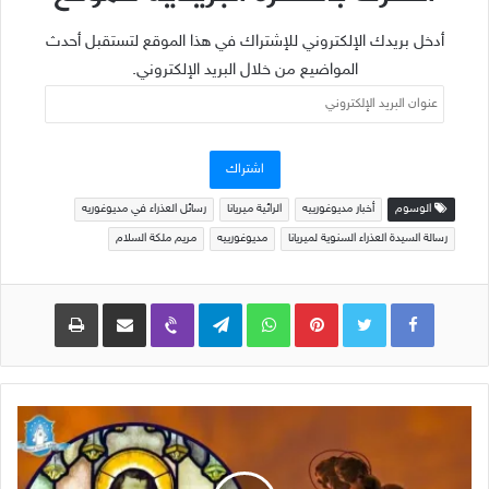
أدخل بريدك الإلكتروني للإشتراك في هذا الموقع لتستقبل أحدث
المواضيع من خلال البريد الإلكتروني.
عنوان
البريد
الإلكتروني
اشتراك
الوسوم
أخبار مديوغورييه
الرائية ميريانا
رسائل العذراء في مديوغوريه
رسالة السيدة العذراء السنوية لميريانا
مديوغورييه
مريم ملكة السلام
Pinterest
WhatsApp
Telegram
Viber
مشاركة عبر البريد
طباعة