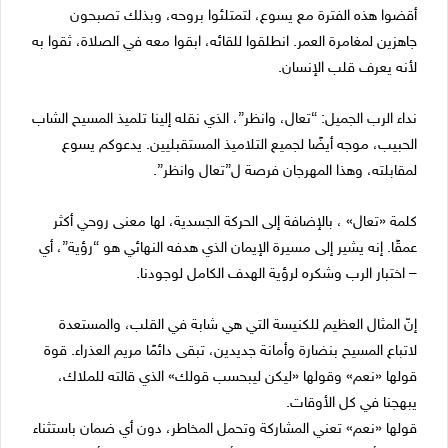
أقضوا هذه الفترة مع يسوع، لتمتلئوا بروحه، وبذلك تصبحون
جاهزين لمغامرة العمر. انطلقوا للقائه، ابقوا معه في الصلاة، ثقوا به
لأنه يعرف قلب الإنسان.
نداء الرب الجميل: “تعال، وانظر”، الذي نقله إلينا تلميذ المسيح الشاب
الحبيب، موجه أيضًا لجميع التلاميذ المستقبليين. يدعوكم يسوع
لمقابلته، وهذا المهرجان فرصة ل”تعال وانظر”.
كلمة «تعال» ، بالإضافة إلى الحركة الجسدية، لها معنى روحي أكثر
عمقًا. إنه يشير إلى مسيرة الإيمان الذي هدفه النهائي هو “رؤية”، أي
– اختبار الرب وشكره لرؤية الهدف الكامل لوجودنا.
إنّ المثال العظيم للكنيسة التي هي شابة في القلب، والمستعدة
لاتباع المسيح بنضارة وأمانة جديدين، تبقى دائمًا مريم العذراء. قوة
قولها «نعم» وقولها «ليكن ليبحسب قولك» الذي قالته للملاك،
يبهجنا في كل الأوقات.
قولها «نعم» تعني المشاركة وتحمل المخاطر، دون أي ضمان باستثناء