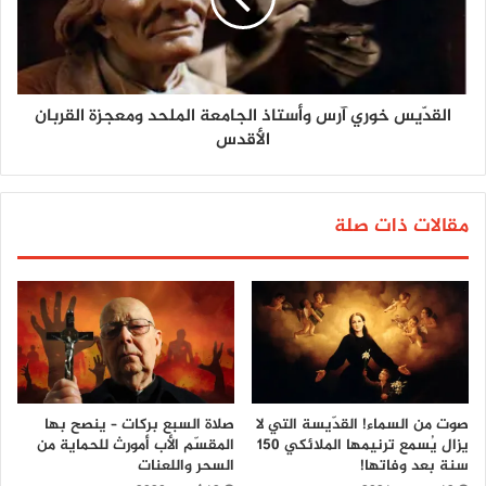
القدّيس خوري آرس وأستاذ الجامعة الملحد ومعجزة القربان
الأقدس
مقالات ذات صلة
صوت من السماء! القدّيسة التي لا
صلاة السبع بركات – ينصح بها
يزال يُسمع ترنيمها الملائكي 150
المقسّم الأب أمورث للحماية من
سنة بعد وفاتها!
السحر واللعنات