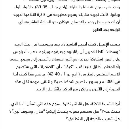
ويخبرهم يسوع: «تعاليا وانظرا». (راجع يو ​​1 ، 35-39). جاؤوا، رأوا ،
وبقوا. كانت تجربة مقابلة يسوع مطبوعة في ذاكرة التلاميذ لدرجة
أن أحدهم سجل وقت الاجتماع: «وكان نحو الساعة العاشرة»، أي
الرابعة بعد الظهر
يصف الإنجيل كيف أصبح التلميذان، بعد وجودهما في بيت الرب،
“وسطاء” أتاحا للآخرين أن يقابلوه ويعرفوه ويرثوه. ذهب أندراوس
على الفور لمشاركة تجربته مع أخيه سمعان وأحضره إلى يسوع. عندما
رآه المعلم، أطلق عليه لقب: “كيفا” ، أي “الصخرة”، التي ستصبح
الاسم الشخصي لبطرس (راجع يو ​​1 ، 40-42). يوضح هذا كيف أننا
في لقائنا مع يسوع ، نصبح شخصًا جديدًا ونتلقى مهمة نقل هذه
التجربة إلى الآخرين، ولكن مع التركيز دائمًا على الرب.
أيها الشبيبة الأحبّة، هل قابلتم نظرة يسوع هذه التي تسأل: “ما الذي
تبحث عنه؟” هل سمعتم صوته يتحدث إليكم: “تعال، وسوف ترى”؟
هل شعرت بالحاجة إلى الانطلاق؟