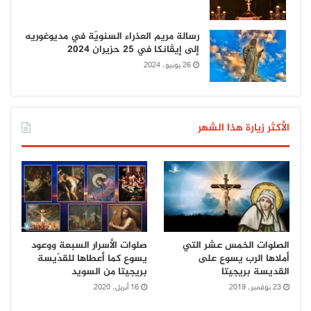
رسالة مريم العذراء السنويّة في مديوغوريه
إلى إيڤانكا في 25 حزيران 2024
26 يونيو، 2024
الأكثر زيارة هذا الشهر
الصلوات الخمس عشر التي
صلوات الأسرار السبعة ووعود
أملاها الرب يسوع على
يسوع كما أعطاها للقدّيسة
القديسة بريجيتا
بريجيتا من السويد
23 نوفمبر، 2019
16 أبريل، 2020