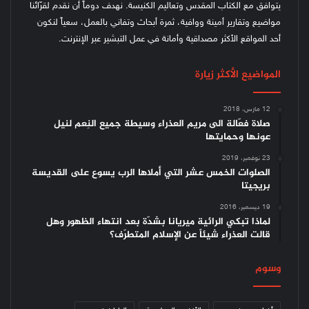
يتوافق مع الكتاب المقدس وتعاليم الكنيسة.
نهدف دوماً أن نقدم لقرّائنا
مواضيع وتقارير أمينة ووافية، ثمرة أبحاث وتفاني بالعمل، سعياً لنكون
أحد المواقع الأكثر مصداقية وأمانة في عمل التبشير عبر الإنترنت.
المواضيع الأكثر زيارة
12 مارس، 2018
صلاة فعّالة الى مريم العذراء وسيطة جميع النِعم لنيل
عونها وحمايتها
23 نوفمبر، 2019
الصلوات الخمس عشر التي أملاها الرب يسوع على القديسة
بريجيتا
19 ديسمبر، 2016
لماذا تبكي الرائية ميريانا بشدّة بعد انتهاء الظهور وهل
قالت العذراء شيئاً عن الإسلام المتطرّف؟
وسوم