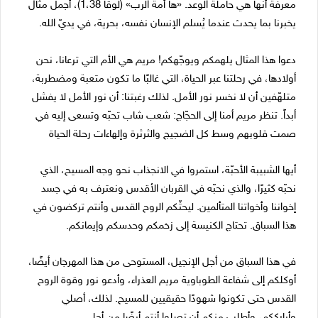
معرفة أنها هي حاملة الوعد. «ها أمة الرب» (لوقا 1،38)، أجمل مثال
يخبرنا بما يحدث عندما يُسلم الإنسان نفسه، بحرية، في يديّ الله.
دعوا هذا المثال يلهمكم ويوجّهكم! مريم هي الأم التي ترعانا، نحن
أولادها، في رحلتنا عبر الحياة، التي غالبًا ما تكون متعبة ومضطربة،
متلهّفين أن لا نخسر نور الأمل. لذلك رغبتنا: أن نور الأمل لا يفشل
أبداً. تنظر مريم أمنا إلى الحجّاج: شعب شاب تحبّه وتسعى إليه في
صمت قلوبهم وسط كل الضجيج والثرثرة وإلهاءات رحلة الحياة
أيها الشبيبة الأحبّة، استمروا في الانجذاب نحو وجه المسيح، الذي
نحبّه كثيرًا، والذي نحبّه في القربان الأقدس ونعترف به في جسد
إخواننا وأخواتنا المتألمين. ليحثّكم الروح القدس وأنتم تركضون في
هذا السباق. تحتاج الكنيسة إلى زخمكم وحدسكم وإيمانكم.
في هذا السباق من أجل الإنجيل، المستوحى من هذا المهرجان أيضًا،
أوكلكم إلى شفاعة الطوباوية مريم العذراء، وأدعو نور وقوة الروح
القدس حتى تكونوا شهودًا حقيقيين للمسيح. لذلك، أصلي
وأبارككم، وأطلب منكم أن تصلوا أنتم أيضًا من أجلي.