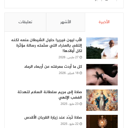
الأخيرة
الأشهر
تعليقات
الأب ليون فيريرا حاول الشيطان منعه لكنه
إلتقى بالعذراء التي سلّمته رسالة مؤثّرة
لكل أولادها!
27 مارس، 2026
كل ما أردت معرفته عن أربعاء الرماد
18 فبراير، 2026
صلاة إلى مريم سلطانة السلام لتهدئة
الغضب الإلهي
23 مايو، 2025
صلاة تُردّد عند زيارة القربان الأقدس
22 مايو، 2025