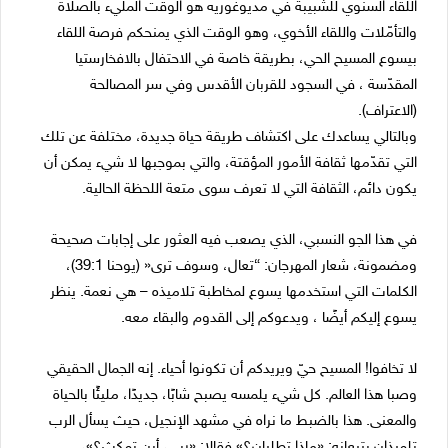
اللقاء السنوي للشبيبة في مديوغوريه هو الوقت المليء بالصلاة
والتأمّلات واللقاء الأخوي، وهو الوقت الذي يمنحكم فرصة اللقاء
بيسوع المسيح الحي، بطريقة خاصة في الاحتفال بالافخارستيا
المقدّسة ، في السجود للقربان الأقدس وفي سر المصالحة
(الاعتراف).
وبالتالي يساعدك على اكتشاف طريقة حياة جديدة، مختلفة عن تلك
التي تقدّمها ثقافة الأمور المؤقتة، والتي بموجبها لا شيء يمكن أن
يكون دائم، الثقافة التي لا تعرف سوى متعة اللحظة الحالية.
في هذا الجو النسبي، الذي يصعب فيه العثور على إجابات صحيحة
ومضمونة، شعار المهرجان: “تعال، وسوف ترى« (يوحنا 39:1)،
الكلمات التي استخدمها يسوع لمخاطبة تلاميذه – هي نعمة. ينظر
يسوع إليكم أيضًا ، ويدعوكم إلى القدوم والبقاء معه.
لا تخافوا! المسيح حيّ ويريدكم أن تكونوا أحياء. إنه الجمال الحقيقي
وصبا هذا العالم. كل شيء يلمسه يصبح شابًا، جديدًا، مليئًا بالحياة
والمعنى. هذا بالضبط ما نراه في مشهد الإنجيل، حيث يسأل الرب
تلميذان يتبعانه: «ماذا تطلبان؟» فقالا: «ربي، أين تمكث؟»،