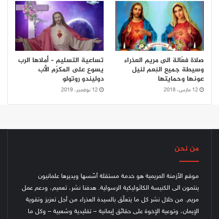
صلاة فعّالة الى مريم العذراء
تساعية التسليم – أملاها الرب
وسيطة جميع النِعم لنيل
يسوع على المكرّم الأب
عونها وحمايتها
دوليندو روتولو
12 مارس، 2018
12 نوفمبر، 2019
من نحن
موقع الأزمنة المريمية هو خدمة مستقلة أسّسها ويديرها علمانيون
ينتمون الى الكنيسة الكاثوليكية الرسولية. هدفنا نشر، تعميم، ودعم عمل
مريم. من خلال نشر كل ما يتعلّق بالسيدة العذراء من أجل تعزيز وتقوية
الإيمان، وتوعية الإخوة على حقائق إيمانية – تقليدية وشعبية – وكل ما