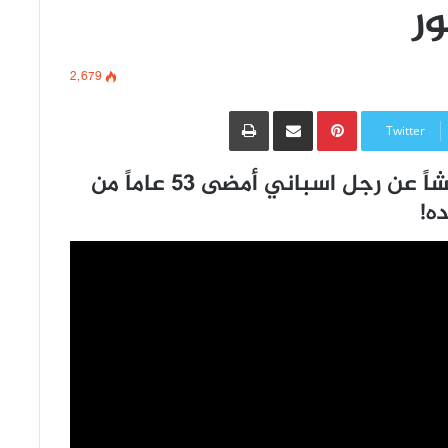
2٬679
Pinterest
مشاركة عبر البريد
طباعة
Twitter
نشرت قناة CNN مؤخّراً تقريراً مدهشاً عن رجل اسباني أمضى 53 عاماً من
ه!