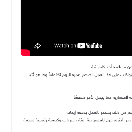
اعنقد الجميع أنه مجنون عندما بدأ بالبناء ولم يعتقدوا أنه سيواظب على هذا العمل الضخم. عمره اليوم 90 عاماً وها هو يُثبت
المعمارية مما يجعل الأمر مدهشاً.
الرغم من ذلك يستمر بالعمل يدفعه إيمانه.
ة دير، أديُرة، جرن للمعمودية، قبّة ، سرداب وكنيسة رئيسية ضخمة.