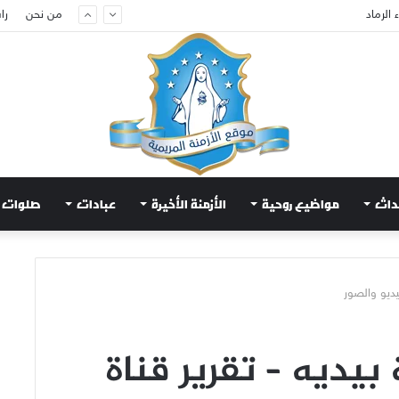
م لتهدئة الغضب الإلهي
من نحن
را
داث
مواضيع روحية
الأزمنة الأخيرة
عبادات
صلوات
بيديه – تقرير قناة