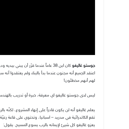
جوستو غاليغو
كان ابن 38 عاماً عندما قرّر أن يبني بيديه ودون مساعدة أحد كاتدرائية.
لهم أنهم مخطئون!
ليس لدى جوستو غاليغو اي معرفة، خبرة أو تدريب بالهندسة 
يعلم غاليغو أنه لن يكون قادراً على إنهاء المشروع، لكنّه ب
تقع الكاتدرائية في مدريد – اسبانيا، وتحتوي على قاعة رعيّ
يعزو غاليغو كل شيئ لإيمانه بالرب يسوع المسيح. يقول: