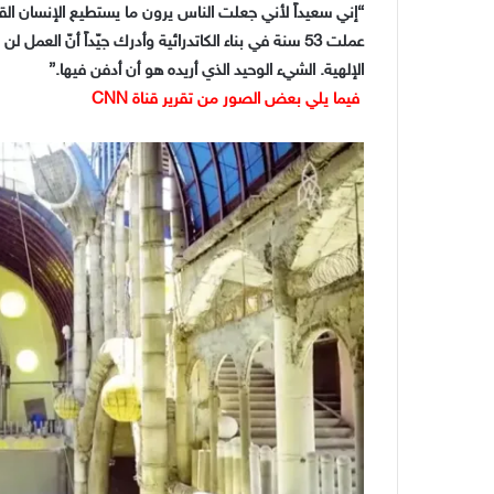
“إني سعيداً لأني جعلت الناس يرون ما يستطيع الإنسان ال
عملت 53 سنة في بناء الكاتدرائية وأدرك جيّداً أنّ العم
الإلهية. الشيء الوحيد الذي أريده هو أن أدفن فيها.”
فيما يلي بعض الصور من تقرير قناة CNN