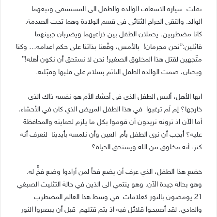
نقلت سيارة الاسعاف الوالدة والطفل الى المستشفى وتبعهما
الوالد. والتقى الجراح الثنائي في قسم الولادة وهما تحت الصدمة.
كانا مضطربين، يحملان الطفل بين ذراعيهما ويضربان جبينهما
قائلين:”نحن مجرمان! بالأمس، وقّعنا بذاتنا على حكم اعدامه… وكنا
متّجهين لقتل هذا المخلوق الصغير! نحن لا نستحق أن نكون أهله!”
وبحنان، ضمت الوالدة الطفل النائم بسلام على قلبها وقبّلته.
ايها الأهل، أليس الطفل الذي في أحشاء الأم هو نفسه ذاك الذي
خارجها؟ لِم لَم ترغبوا في هذا الطفل المريض الذي كان في الأحشاء،
أما الآن اذ ترونه تريدون أن قوموا بكل ما يلزم لحمايته والمحافظة
عليه؟ أيجب أن نرى الطفل بأم العين وأن نلمسه بأيدينا لنعرف أنه
كنز، أنه مخلوق من الله ويستحق الحياة؟
خضع هذا الطفل، الذي عرف أن يضع فخاً لمن أرادوا وضع فخٍّ له.
وهو بحالة جيدة الآن. وهو ينتمي الى الذين في حالة التثليث الصبغي
21 يومضون بالنور كعلامات في وسط هذا العالم المضطرب
والمادي. لقد أصبحوا قلائل فيه اذ يتم قتلهم قبل أن يبصروا النور