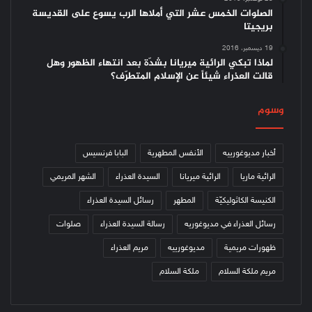
الصلوات الخمس عشر التي أملاها الرب يسوع على القديسة
بريجيتا
19 ديسمبر، 2016
لماذا تبكي الرائية ميريانا بشدّة بعد انتهاء الظهور وهل
قالت العذراء شيئاً عن الإسلام المتطرّف؟
وسوم
أخبار مديوغورييه
الأنفس المطهرية
البابا فرنسيس
الرائية ماريا
الرائية ميريانا
السيدة العذراء
الشهر المريمي
الكنيسة الكاثوليكيّة
المطهر
رسائل السيدة العذراء
رسائل العذراء في مديوغوريه
رسالة السيدة العذراء
صلوات
ظهورات مريمية
مديوغورييه
مريم العذراء
مريم ملكة السلام
ملكة السلام