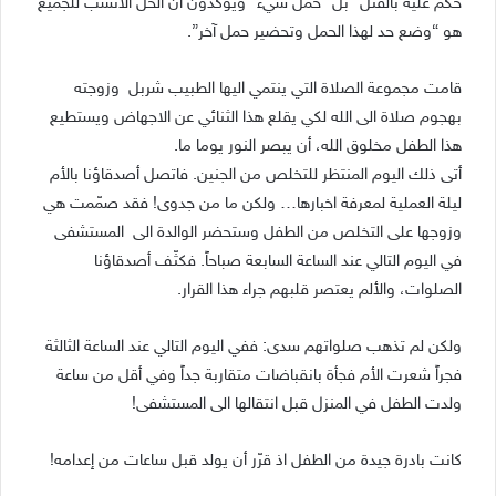
حكم عليه بالفتل” بل “حمل سيء” ويؤكدون أن الحل الأنسب للجميع
هو “وضع حد لهذا الحمل وتحضير حمل آخر”.
قامت مجموعة الصلاة التي ينتمي اليها الطبيب شربل وزوجته
بهجوم صلاة الى الله لكي يقلع هذا الثنائي عن الاجهاض ويستطيع
هذا الطفل مخلوق الله، أن يبصر النور يوما ما.
أتى ذلك اليوم المنتظر للتخلص من الجنين. فاتصل أصدقاؤنا بالأم
ليلة العملية لمعرفة اخبارها… ولكن ما من جدوى! فقد صمّمت هي
وزوجها على التخلص من الطفل وستحضر الوالدة الى المستشفى
في اليوم التالي عند الساعة السابعة صباحاً. فكثّف أصدقاؤنا
الصلوات، والألم يعتصر قلبهم جراء هذا القرار.
ولكن لم تذهب صلواتهم سدى: ففي اليوم التالي عند الساعة الثالثة
فجراً شعرت الأم فجأة بانقباضات متقاربة جداً وفي أقل من ساعة
ولدت الطفل في المنزل قبل انتقالها الى المستشفى!
كانت بادرة جيدة من الطفل اذ قرّر أن يولد قبل ساعات من إعدامه!