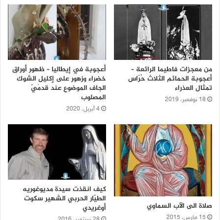
من معجزات فاطيما الرائعة –
أعجوبة في إيطاليا – ظهور أوراق
أعجوبة الحمائم الثلاث حُرّاس
خضراء وزهور على إكليل الشوك
تمثال العذراء
الجاف الموضوع عند قدمَيّ
المصلوب
18 نوفمبر، 2019
4 أبريل، 2020
كيف انقذت سيدة مديوغوريه
الطيّار الحربي الشهير سكوت
صلاة الى الآب السماوي
أوغريدي
15 مارس، 2015
28 سبتمبر، 2016