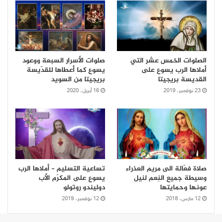
الصلوات الخمس عشر التي
صلوات الأسرار السبعة ووعود
أملاها الرب يسوع على
يسوع كما أعطاها للقدّيسة
القديسة بريجيتا
بريجيتا من السويد
23 نوفمبر، 2019
16 أبريل، 2020
صلاة فعّالة الى مريم العذراء
تساعية التسليم – أملاها الرب
وسيطة جميع النِعم لنيل
يسوع على المكرّم الأب
عونها وحمايتها
دوليندو روتولو
12 مارس، 2018
12 نوفمبر، 2019