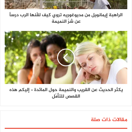
الراهبة إيمانويل من مديوغوريه تروي كيف لقّنها الرب درساً
عن شرّ النميمة
يكثر الحديث عن القريب والنميمة حول المائدة - إليكم هذه
القصص للتأمّل
مقالات ذات صلة