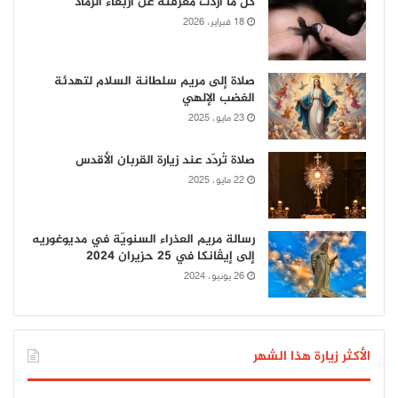
كل ما أردت معرفته عن أربعاء الرماد
18 فبراير، 2026
صلاة إلى مريم سلطانة السلام لتهدئة
الغضب الإلهي
23 مايو، 2025
صلاة تُردّد عند زيارة القربان الأقدس
22 مايو، 2025
رسالة مريم العذراء السنويّة في مديوغوريه
إلى إيڤانكا في 25 حزيران 2024
26 يونيو، 2024
الأكثر زيارة هذا الشهر