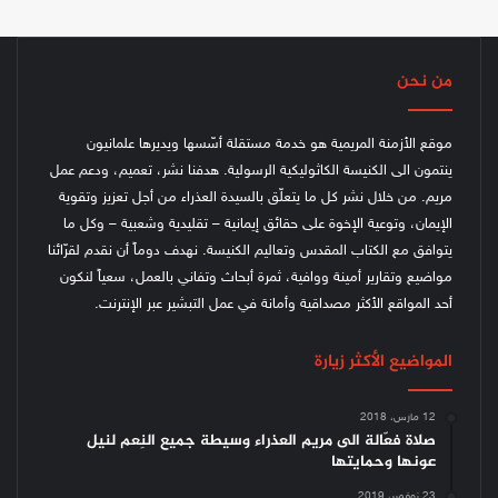
من نحن
موقع الأزمنة المريمية هو خدمة مستقلة أسّسها ويديرها علمانيون
ينتمون الى الكنيسة الكاثوليكية الرسولية. هدفنا نشر، تعميم، ودعم عمل
مريم. من خلال نشر كل ما يتعلّق بالسيدة العذراء من أجل تعزيز وتقوية
الإيمان، وتوعية الإخوة على حقائق إيمانية – تقليدية وشعبية – وكل ما
يتوافق مع الكتاب المقدس وتعاليم الكنيسة.
نهدف دوماً أن نقدم لقرّائنا
مواضيع وتقارير أمينة ووافية، ثمرة أبحاث وتفاني بالعمل، سعياً لنكون
أحد المواقع الأكثر مصداقية وأمانة في عمل التبشير عبر الإنترنت.
المواضيع الأكثر زيارة
12 مارس، 2018
صلاة فعّالة الى مريم العذراء وسيطة جميع النِعم لنيل
عونها وحمايتها
23 نوفمبر، 2019