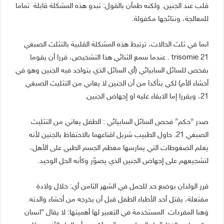
قلب عند الجنين. ولكنه طمأن بالقول: تبدو هذه المشكلة قابلة تماما
للمعالجة، ونتائجها مكفولة.
انما في ثلث الحالات، ترتبط هذه المشكلة القلبية بالتثلث الصبغي
trisomie 21 . عندما سمع الثنائي هذا التشخيص، قررا أن يقوما
بفحص للسائل السابيائي (أي السائل الذي يتواجد فيه الجنين وهو في
أحشاء الأم) لكي يتأكدا من أن الجنين لا يعاني من التثليث الصبغي
21، ويقررا إما الابقاء عليه او إجهاض الجنين.
صدر “حكم” فحص السائل السابيائي : الطفل يعاني من التثليث
الصبغي 21. حاول الطبيب شربل اقناعهما بالاحتفاظ بالجنين لأنه
يعلم الضغوطات التي يمارسها معظم الجسم الطبي على الأهل،
لتشجيعهم على إجهاض الجنين الذي يصوّر وكأنه الحل الوحيد.
قرر الولدان بوضع حد للحمل في الشهر الثامن أي: خلال ولادة
مفتعلة، يقتل أحد الأطباء الطفل قبل أن يخرجه من أحشاء والدته.
وهنا المفردات المستخدمة في التعبير لها أهميتها: لا يقال “انسان