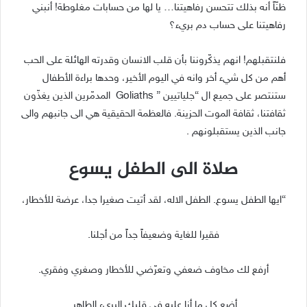
ظنّاً أنه بذلك تتحسن رفاهيتنا… يا لها من حسابات مغلوطة! أنبني
رفاهيتنا على حساب دم بريء؟
فلنتقبلهم! انهم يذكّروننا بأن قلب الانسان وقدرته الهائلة على الحب
أهم من كل شيء أخر وانه في اليوم الأخير، وحدها براءة الأطفال
ستنتصر على جميع ال “جلياتيين ” Goliaths المدمّرين الذين يغذّون
ثقافتنا، ثقافة الموت الحزينة. فالعظمة الحقيقية هي الى جانبهم والى
جانب الذين يستقبلونهم .
صلاة الى الطفل يسوع
“ايها الطفل يسوع. الطفل الاله، لقد أتيت صغيرا جدا، عرضة للأخطار،
فقيرا للغاية وضعيفاً جداً من أجلنا.
أرفع لك مخاوف ضعفي وتعرّضي للأخطار وصغري وفقري.
أضع كل ما أنا عليه في قلبك البريء الطاهر.