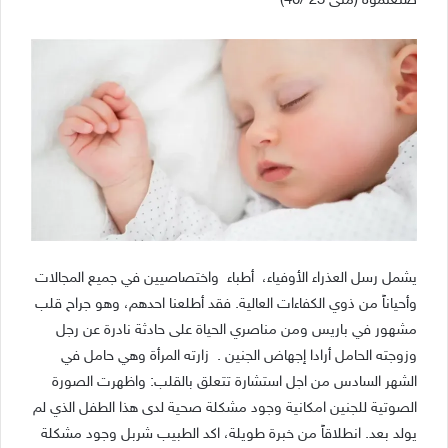
صنعتموه (متى 25 /40)
يشمل رسل العذراء الأوفياء، أطباء واختصاصيين في جميع المجالات
وأحياناً من ذوي الكفاءات العالية. فقد أطلعنا احدهم، وهو جراح قلب
مشهور في باريس ومن مناصري الحياة على حادثة نادرة عن رجل
وزوجته الحامل أرادا إجهاض الجنين . زارته المرأة وهي حامل في
الشهر السادس من اجل استشارة تتعلق بالقلب: واظهرت الصورة
الصوتية للجنين امكانية وجود مشكلة صحية لدى هذا الطفل الذي لم
يولد بعد. انطلاقاً من خبرة طويلة، اكد الطبيب شربل وجود مشكلة