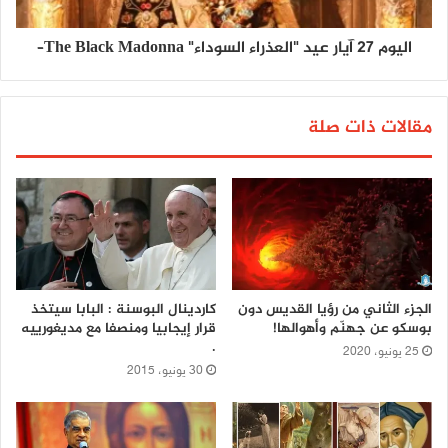
اليوم 27 آيار عيد "العذراء السوداء" The Black Madonna–
مقالات ذات صلة
الجزء الثاني من رؤيا القديس دون
كاردينال البوسنة : البابا سيتخذ
بوسكو عن جهنّم وأهوالها!
قرار إيجابيا ومنصفا مع مديغورييه
.
25 يونيو، 2020
30 يونيو، 2015