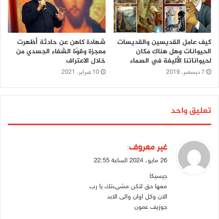
كيف عامل القديسين والقديسات
شهادة كاهن عن حادثة أظهرت
الحيوانات وهل هناك مكان
معجزة وقوّة الشفاء الجسدي من
لحيواناتنا الأليفة في السماء
خلال الاعتراف
7 ديسمبر، 2019
10 فبراير، 2021
تعليق واحد
ي
غير معروف
:
ق
26 مايو، 2024 الساعة 22:55
و
جيسيكا
ل
معها حق لتكن مشيءتك يا رب
الان وكل اوان والى الابد
جوزيف عمون