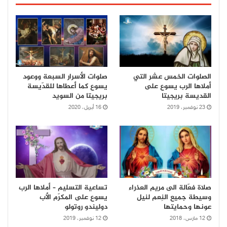
الصلوات الخمس عشر التي
صلوات الأسرار السبعة ووعود
أملاها الرب يسوع على
يسوع كما أعطاها للقدّيسة
القديسة بريجيتا
بريجيتا من السويد
23 نوفمبر، 2019
16 أبريل، 2020
صلاة فعّالة الى مريم العذراء
تساعية التسليم – أملاها الرب
وسيطة جميع النِعم لنيل
يسوع على المكرّم الأب
عونها وحمايتها
دوليندو روتولو
12 مارس، 2018
12 نوفمبر، 2019