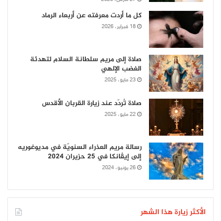
كل ما أردت معرفته عن أربعاء الرماد
18 فبراير، 2026
صلاة إلى مريم سلطانة السلام لتهدئة
الغضب الإلهي
23 مايو، 2025
صلاة تُردّد عند زيارة القربان الأقدس
22 مايو، 2025
رسالة مريم العذراء السنويّة في مديوغوريه
إلى إيڤانكا في 25 حزيران 2024
26 يونيو، 2024
الأكثر زيارة هذا الشهر