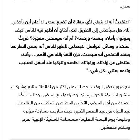
سدى.
“اعتقدتُ أنه لا ينبغي لأي معاناة أن تضيع سدى. لا أعلم أين يأخذني
الله. هل سيأخذني إلى الطريق الذي أحتاج أن أظهر فيه للناس كيف
يموتون بأمان، بنعمته ورحمته؟ أم أنه سيمنحني معجزة؟ قررتُ
استخدام وسائل التواصل الاجتماعي لأظهر للناس أنه بغض النظر عما
يعتقد الشخص أنه سيحدث، فإن الثقة بالله هي الأهم… وأنك
ستتخلى عن إرادتك ورغباتك الخاصة وتتركها عند أسفل الصليب
وتدعه يعتني بكل شيء.”
مع مرور بعض الوقت، حصلت على أكثر من 45000 متابع وشاركت
منشورات مؤثرة حول إيمانها وصراعها مع المرض، وطلبت أيضًا
الصلاة من أجل المرضى الآخرين المحتاجين. تمكنت من البقاء على
قيد الحياة في عيد الفصح الأخير، حيث شاركت مشاركة مؤثرة
وملهمة يوم الجمعة العظيمة مستسلمة للمشيئة الإلهية بفرح
وسلام مدهشين.