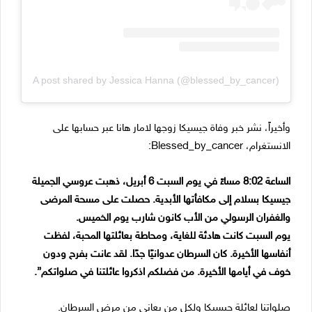
A post shared by Jessica Hanna (@blessed_by_cancer)
وأخيراً، نشر خبر وفاة جيسيكا زوجها لامار هانا عبر حسابها على
الانستغرام، Blessed_by_cancer:
الساعة 8:02 مساءً في يوم السبت 6 أبريل، ذهبت عروسي الجميلة
جيسيكا بسلام إلى مكافأتها الأبدية. حصلت على مسحة المرضى
والغفران الرسولي من الأب كانون شارب يوم الخميس.
يوم السبت كانت هادئة للغاية، ومحاطة بعائلتها المحبة، لفظت
أنفاسها الأخيرة. كان السرطان عدوانيًا جدًا. لقد عانت بفرح ودون
خوف في أيامها الأخيرة. من فضلكم اذكروا عائلتنا في صلواتكم”.
صلواتنا لعائلة جيسيكا ولكل من يعاني من مرض السرطان.