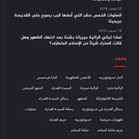
23 نوفمبر، 2019
الصلوات الخمس عشر التي أملاها الرب يسوع على القديسة
بريجيتا
19 ديسمبر، 2016
لماذا تبكي الرائية ميريانا بشدّة بعد انتهاء الظهور وهل
قالت العذراء شيئاً عن الإسلام المتطرّف؟
وسوم
أخبار مديوغورييه
الأنفس المطهرية
البابا فرنسيس
الرائية ماريا
الرائية ميريانا
السيدة العذراء
الشهر المريمي
الكنيسة الكاثوليكيّة
المطهر
رسائل السيدة العذراء
رسائل العذراء في مديوغوريه
رسالة السيدة العذراء
صلوات
ظهورات مريمية
مديوغورييه
مريم العذراء
مريم ملكة السلام
ملكة السلام