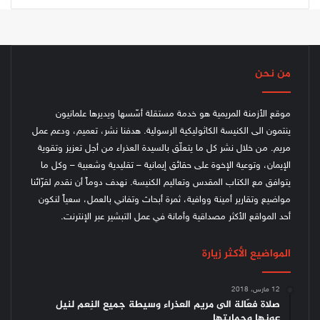
من نحن
موقع الأزمنة المريمية هو خدمة مستقلة أسّسها ويديرها علمانيون
ينتمون الى الكنيسة الكاثوليكية الرسولية. هدفنا نشر، تعميم، ودعم عمل
مريم. من خلال نشر كل ما يتعلّق بالسيدة العذراء من أجل تعزيز وتقوية
الإيمان، وتوعية الإخوة على حقائق إيمانية – تقليدية وشعبية – وكل ما
يتوافق مع الكتاب المقدس وتعاليم الكنيسة.
نهدف دوماً أن نقدم لقرّائنا
مواضيع وتقارير أمينة ووافية، ثمرة أبحاث وتفاني بالعمل، سعياً لنكون
أحد المواقع الأكثر مصداقية وأمانة في عمل التبشير عبر الإنترنت.
المواضيع الأكثر زيارة
12 مارس، 2018
صلاة فعّالة الى مريم العذراء وسيطة جميع النِعم لنيل
عونها وحمايتها