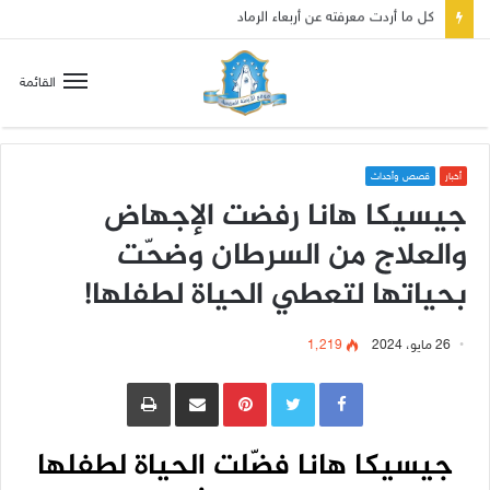
صلاة إلى مريم سلطانة السلام لتهدئة الغضب الإلهي
القائمة
أخبار
قصص وأحداث
جيسيكا هانا رفضت الإجهاض
والعلاج من السرطان وضحّت
بحياتها لتعطي الحياة لطفلها!
26 مايو، 2024
1٬219
Pinterest
مشاركة عبر البريد
طباعة
جيسيكا هانا فضّلت الحياة لطفلها