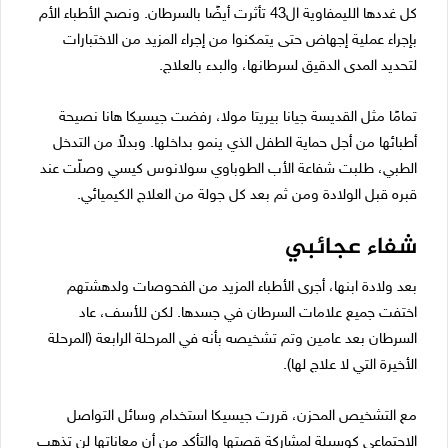
كل غددها الليمفاوية ال43 تأثرت أيضًا بالسرطان. ونصح الأطباء الأم
بإجراء عملية إجهاض حتى يتمكنوا من إجراء المزيد من الاختبارات
لتحديد المدى الدقيق لسرطانها، والبدء بالعلاج.
تمامًا مثل القديسة جيانا بيريتا مولا، رفضت جيسيكا هانا نصيحة
أطبائها من أجل حماية الطفل الذي ينمو بداخلها. وبدلاً من التدخل
الطبي، طلبت شفاعة الأب الطوباوي سولانوس كيسي وصلّت عند
قبره قبل الولادة ومن ثم بعد كل جولة من العلاج الكيميائي.
شفاء عجائبي
بعد ولادة ابنها، أجرى الأطباء المزيد من الفحوصات ولدهشتهم
اختفت جميع علامات السرطان في جسدها. لكن للأسف، عاد
السرطان بعد عامين وتم تشخيصه بأنه في المرحلة الرابعة (المرحلة
الأخيرة التي لا علاج لها).
مع التشخيص المحزن، قررت جيسيكا استخدام وسائل التواصل
الاجتماعي كوسيلة لمشاركة قصتها والتأكد من أن معاناتها لن تذهب