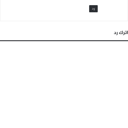
رد
اترك رد