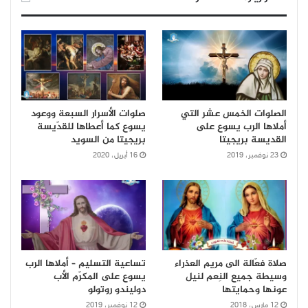
الصلوات الخمس عشر التي
صلوات الأسرار السبعة ووعود
أملاها الرب يسوع على
يسوع كما أعطاها للقدّيسة
القديسة بريجيتا
بريجيتا من السويد
23 نوفمبر، 2019
16 أبريل، 2020
صلاة فعّالة الى مريم العذراء
تساعية التسليم – أملاها الرب
وسيطة جميع النِعم لنيل
يسوع على المكرّم الأب
عونها وحمايتها
دوليندو روتولو
12 مارس، 2018
12 نوفمبر، 2019