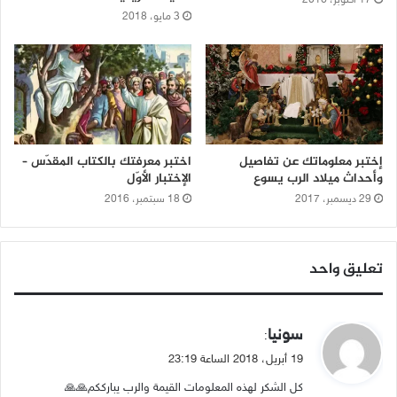
3 مايو، 2018
إختبر معلوماتك عن تفاصيل
اختبر معرفتك بالكتاب المقدّس –
وأحداث ميلاد الرب يسوع
الإختبار الأوّل
29 ديسمبر، 2017
18 سبتمبر، 2016
تعليق واحد
ي
سونيا
:
ق
19 أبريل، 2018 الساعة 23:19
و
كل الشكر لهذه المعلومات القيمة والرب يبارككم🙏🙏
ل