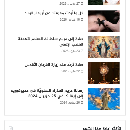
27 مارس، 2026
كل ما أردت معرفته عن أربعاء الرماد
18 فبراير، 2026
صلاة إلى مريم سلطانة السلام لتهدئة
الغضب الإلهي
23 مايو، 2025
صلاة تُردّد عند زيارة القربان الأقدس
22 مايو، 2025
رسالة مريم العذراء السنويّة في مديوغوريه
إلى إيڤانكا في 25 حزيران 2024
26 يونيو، 2024
الأكثر زيارة هذا الشهر