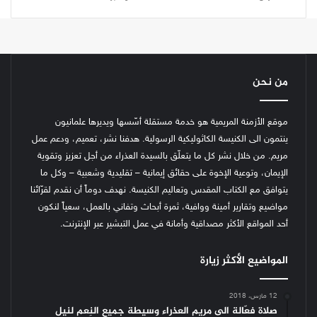
من نحن
موقع الأزمنة المريمية هو خدمة مستقلة أسّسها ويديرها علمانيون
ينتمون الى الكنيسة الكاثوليكية الرسولية. هدفنا نشر، تعميم، ودعم عمل
مريم. من خلال نشر كل ما يتعلّق بالسيدة العذراء من أجل تعزيز وتقوية
الإيمان، وتوعية الإخوة على حقائق إيمانية – تقليدية وشعبية – وكل ما
يتوافق مع الكتاب المقدس وتعاليم الكنيسة.
نهدف دوماً أن نقدم لقرّائنا
مواضيع وتقارير أمينة ووافية، ثمرة أبحاث وتفاني بالعمل، سعياً لنكون
أحد المواقع الأكثر مصداقية وأمانة في عمل التبشير عبر الإنترنت.
المواضيع الأكثر زيارة
12 مارس، 2018
صلاة فعّالة الى مريم العذراء وسيطة جميع النِعم لنيل