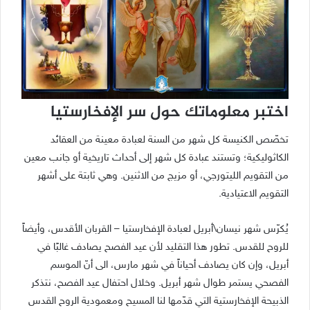
اختبر معلوماتك حول سر الإفخارستيا
تخصّص الكنيسة كل شهر من السنة لعبادة معينة من العقائد
الكاثوليكية؛ وتستند عبادة كل شهر إلى أحداث تاريخية أو جانب معين
من التقويم الليتورجي، أو مزيج من الاثنين. وهي ثابتة على أشهر
التقويم الاعتيادية.
يُكرّس شهر نيسان\أبريل لعبادة الإفخارستيا – القربان الأقدس، وأيضاً
للروح للقدس. تطور هذا التقليد لأن عيد الفصح يصادف غالبًا في
أبريل، وإن كان يصادف أحياناً في شهر مارس، الى أنّ الموسم
الفصحي يستمر طوال شهر أبريل. وخلال احتفال عيد الفصح، نتذكر
الذبيحة الإفخارستية التي قدّمها لنا المسيح ومعمودية الروح القدس