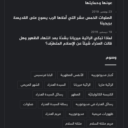
عونها وحمايتها
23 نوفمبر، 2019
الصلوات الخمس عشر التي أملاها الرب يسوع على القديسة
بريجيتا
19 ديسمبر، 2016
لماذا تبكي الرائية ميريانا بشدّة بعد انتهاء الظهور وهل
قالت العذراء شيئاً عن الإسلام المتطرّف؟
وسوم
أخبار مديوغورييه
الأنفس المطهرية
البابا فرنسيس
الرائية ماريا
الرائية ميريانا
السيدة العذراء
الشهر المريمي
الكنيسة الكاثوليكيّة
المطهر
رسائل السيدة العذراء
رسائل العذراء في مديوغوريه
رسالة السيدة العذراء
صلوات
ظهورات مريمية
مديوغورييه
مريم العذراء
مريم ملكة السلام
ملكة السلام