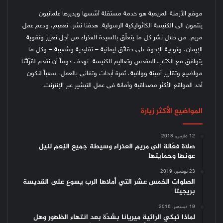
موقع الأزمنة المريمية هو خدمة مستقلة أسّسها ويديرها علمانيون
ينتمون الى الكنيسة الكاثوليكية الرسولية. هدفنا نشر، تعميم، ودعم عمل
مريم. من خلال نشر كل ما يتعلّق بالسيدة العذراء من أجل تعزيز وتقوية
الإيمان، وتوعية الإخوة على حقائق إيمانية – تقليدية وشعبية – وكل ما
يتوافق مع الكتاب المقدس وتعاليم الكنيسة.
نهدف دوماً أن نقدم لقرّائنا
مواضيع وتقارير أمينة ووافية، ثمرة أبحاث وتفاني بالعمل، سعياً لنكون
أحد المواقع الأكثر مصداقية وأمانة في عمل التبشير عبر الإنترنت.
المواضيع الأكثر زيارة
12 مارس، 2018
صلاة فعّالة الى مريم العذراء وسيطة جميع النِعم لنيل
عونها وحمايتها
23 نوفمبر، 2019
الصلوات الخمس عشر التي أملاها الرب يسوع على القديسة
بريجيتا
19 ديسمبر، 2016
لماذا تبكي الرائية ميريانا بشدّة بعد انتهاء الظهور وهل