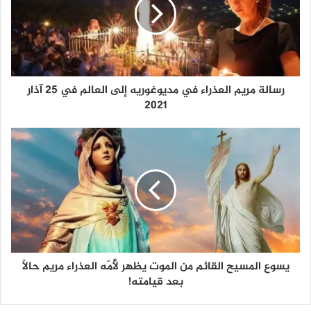
رسالة مريم العذراء في مديوغوريه إلى العالم في 25 آذار
2021
يسوع المسيح القائم من الموت يظهر لأُمّه العذراء مريم حالًا
بعد قيامته!