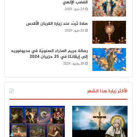
الغضب الإلهي
23 مايو، 2025
صلاة تُردّد عند زيارة القربان الأقدس
22 مايو، 2025
رسالة مريم العذراء السنويّة في مديوغوريه
إلى إيڤانكا في 25 حزيران 2024
26 يونيو، 2024
الأكثر زيارة هذا الشهر