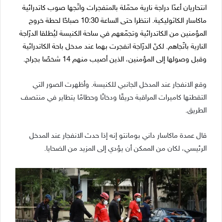
انتحاريان أعدّا دراجة نارية محمّلة بالمتفجرات واتّجها صوب كاتدرائية
ماكاسار الكاثوليكية. انتظرا حتى الساعة 10:30 صباحًا لحطة خروج
المؤمنين من الكاتدرائية وتجمّعهم في ساحة الكنيسة ليُطلقا الدرّاجة
النارية باتّجاهم. لكنّ الدرّاجة انفجرت بهما عند مدخل باحة الكاتدرائية
وقبل وصولها إلى المؤمنين، الذين أصيب منهم 14 شخصًا بجراح.
وقع الانفجار عند المدخل الجانبي للكنيسة. وأظهرت الصور التي
التقطتها كاميرات المراقبة حريقًا ودخانًا وحطامًا يتطاير في منتصف
الطريق.
قال عمدة ماكاسار داني بومانتو إنه إذا حدث الانفجار عند المدخل
الرئيسي، لكان من الممكن أن يؤدي إلى المزيد من الضحايا.