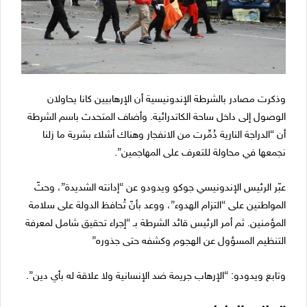
وذكرت مصادر بالشرطة الإندونيسية أن الإرهابيين كانا يحاولان
الوصول إلى داخل ساحة الكاتدرائية. وأضاف المتحدث باسم الشرطة
أن “الدراجة النارية دُمِّرت من الانفجار وهناك أشلاء بشرية ما زلنا
نجمعها في محاولة للتعرف على المهاجمين”.
عبّر الرئيس الإندونيسي جوكو ويدودو عن “إدانته الشديدة”، وحثّ
المواطنين على “التزام الهدوء”، ووعد بأنّ تُحافظ الدولة على سلامة
المؤمنين. ثم أمر الرئيس قائد الشرطة بـ “إجراء تحقيق شامل لمعرفة
التنظيم المسؤول عن الهجوم وكشفه حتى جذوره”
وتابع ويدودو: “الإرهاب جريمة ضد الإنسانية ولا علاقة له بأي دين”.