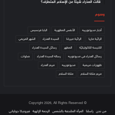
قالت العذراء شيئاً عن الإسلام المتطرّف؟
وسوم
أخبار مديوغورييه
الأنفس المطهرية
البابا فرنسيس
الرائية ماريا
الرائية ميريانا
السيدة العذراء
الشهر المريمي
الكنيسة الكاثوليكيّة
المطهر
رسائل السيدة العذراء
رسائل العذراء في مديوغوريه
رسالة السيدة العذراء
صلوات
ظهورات مريمية
مديوغورييه
مريم العذراء
مريم ملكة السلام
ملكة السلام
© Copyright 2026, All Rights Reserved
من نحن
راسلنا
المرأة الملتحفة بالشمس
الرحمة الإلهية
فيرونيكا جولياني