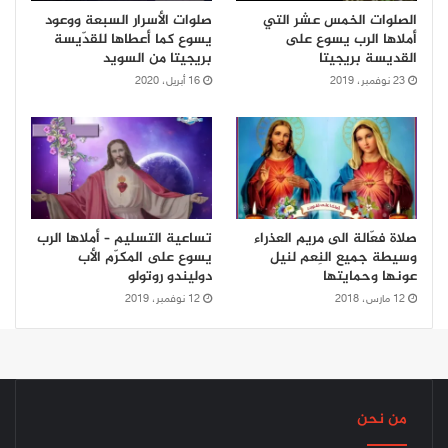
الصلوات الخمس عشر التي
صلوات الأسرار السبعة ووعود
أملاها الرب يسوع على
يسوع كما أعطاها للقدّيسة
القديسة بريجيتا
بريجيتا من السويد
23 نوفمبر، 2019
16 أبريل، 2020
صلاة فعّالة الى مريم العذراء
تساعية التسليم – أملاها الرب
وسيطة جميع النِعم لنيل
يسوع على المكرّم الأب
عونها وحمايتها
دوليندو روتولو
12 مارس، 2018
12 نوفمبر، 2019
من نحن