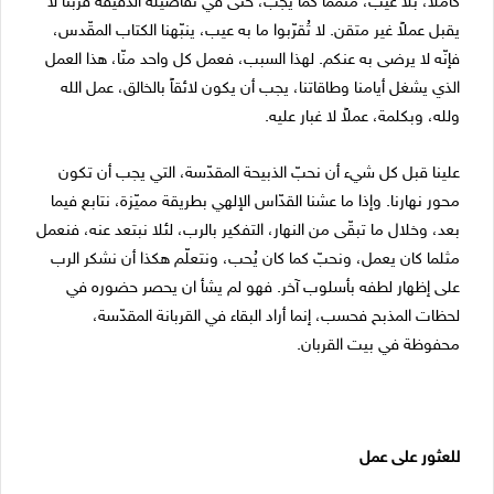
كاملاً، بلا عيب، متمّماً كما يجب، حتّى في تفاصيله الّدقيقة فربّنا لا
يقبل عملاً غير متقن. لا تُقرّبوا ما به عيب، ينبّهنا الكتاب المقّدس،
فإنّه لا يرضى به عنكم. لهذا السبب، فعمل كل واحد منّا، هذا العمل
الذي يشغل أيامنا وطاقاتنا، يجب أن يكون لائقاً بالخالق، عمل الله
ولله، وبكلمة، عملاً لا غبار عليه.
علينا قبل كل شيء أن نحبّ الذبيحة المقدّسة، التي يجب أن تكون
محور نهارنا. وإذا ما عشنا القدّاس الإلهي بطريقة مميّزة، نتابع فيما
بعد، وخلال ما تبقّى من النهار، التفكير بالرب، لئلا نبتعد عنه، فنعمل
مثلما كان يعمل، ونحبّ كما كان يُحب، ونتعلّم هكذا أن نشكر الرب
على إظهار لطفه بأسلوب آخر. فهو لم يشأ ان يحصر حضوره في
لحظات المذبح فحسب، إنما أراد البقاء في القربانة المقدّسة،
محفوظة في بيت القربان.
للعثور على عمل