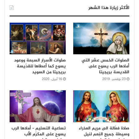
الأكثر زيارة هذا الشهر
الصلوات الخمس عشر التي
صلوات الأسرار السبعة ووعود
أملاها الرب يسوع على
يسوع كما أعطاها للقدّيسة
القديسة بريجيتا
بريجيتا من السويد
23 نوفمبر، 2019
16 أبريل، 2020
صلاة فعّالة الى مريم العذراء
تساعية التسليم – أملاها الرب
وسيطة جميع النِعم لنيل
يسوع على المكرّم الأب