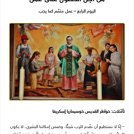
اليوم الرابع – عمل متمّم كما يجب
تأمّلات: خواطر القديس خوسيماريا إسكريفا
– إنّا لا نستطيع أن نقّدم للرب شيئًا، وضمن إمكاننا البشري، لا يكون