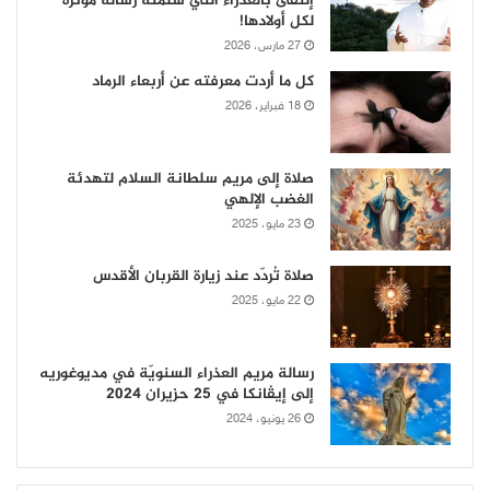
إلتقى بالعذراء التي سلّمته رسالة مؤثّرة
لكل أولادها!
27 مارس، 2026
كل ما أردت معرفته عن أربعاء الرماد
18 فبراير، 2026
صلاة إلى مريم سلطانة السلام لتهدئة
الغضب الإلهي
23 مايو، 2025
صلاة تُردّد عند زيارة القربان الأقدس
22 مايو، 2025
رسالة مريم العذراء السنويّة في مديوغوريه
إلى إيڤانكا في 25 حزيران 2024
26 يونيو، 2024