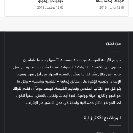
عونها وحمايتها
دوليندو روتولو
12 مارس، 2018
12 نوفمبر، 2019
من نحن
موقع الأزمنة المريمية هو خدمة مستقلة أسّسها ويديرها علمانيون
ينتمون الى الكنيسة الكاثوليكية الرسولية. هدفنا نشر، تعميم، ودعم عمل
مريم. من خلال نشر كل ما يتعلّق بالسيدة العذراء من أجل تعزيز وتقوية
الإيمان، وتوعية الإخوة على حقائق إيمانية – تقليدية وشعبية – وكل ما
يتوافق مع الكتاب المقدس وتعاليم الكنيسة.
نهدف دوماً أن نقدم لقرّائنا
مواضيع وتقارير أمينة ووافية، ثمرة أبحاث وتفاني بالعمل، سعياً لنكون
أحد المواقع الأكثر مصداقية وأمانة في عمل التبشير عبر الإنترنت.
المواضيع الأكثر زيارة