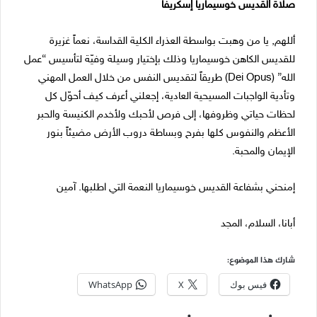
صلاة القديس خوسيماريا إسكريفا
أللهم, يا من وهبت بواسطة العذراء الكلية القداسة، نعماً غزيرة
للقديس الكاهن خوسيماريا وذلك بإختيار وسيلة وفيّة لتأسيس “عمل
الله” (Dei Opus) طريقاً لتقديس النفس من خلال العمل المهني
وتأدية الواجبات المسيحية العادية، إجعلني أعرف كيف أحوّل كل
لحظات حياتي وظروفها، إلى فرص لأحبك ولأخدم الكنيسة والحبر
الأعظم والنفوس كلها بفرح وبساطة دروب الأرض مضيئاً بنور
الإيمان والمحبة.
إمنحني بشفاعة القديس خوسيماريا النعمة التي اطلبها. آمين
أبانا، السلام، المجد
شارك هذا الموضوع:
فيس بوك
X
WhatsApp