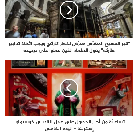
"قبر المسيح المقدّس معرّض لخطر كارثي ويجب اتّخاذ تدابير
طارئة" يقول العلماء الذين عملوا على ترميمه
تساعيّة من أجل الحصول على عمل للقديس خوسيماريا
إسكريفا – اليوم الخامس