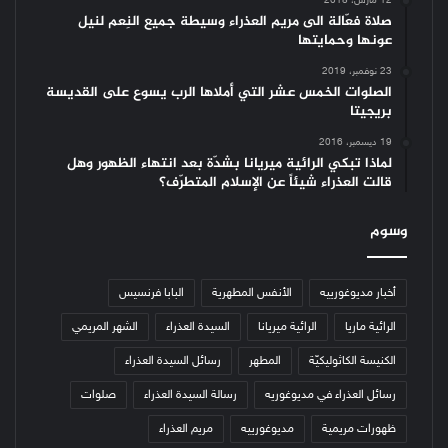
12 مارس، 2018
صلاة فعّالة الى مريم العذراء وسيطة جميع النِعم لنيل
عونها وحمايتها
23 نوفمبر، 2019
الصلوات الخمس عشر التي أملاها الرب يسوع على القديسة
بريجيتا
19 ديسمبر، 2016
لماذا تبكي الرائية ميريانا بشدّة بعد انتهاء الظهور وهل
قالت العذراء شيئاً عن الإسلام المتطرّف؟
وسوم
أخبار مديوغورييه
الأنفس المطهرية
البابا فرنسيس
الرائية ماريا
الرائية ميريانا
السيدة العذراء
الشهر المريمي
الكنيسة الكاثوليكيّة
المطهر
رسائل السيدة العذراء
رسائل العذراء في مديوغوريه
رسالة السيدة العذراء
صلوات
ظهورات مريمية
مديوغورييه
مريم العذراء