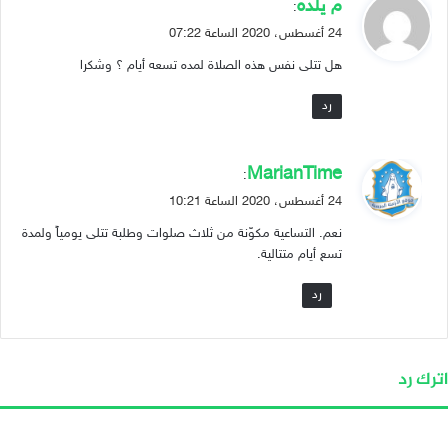
ي
م يلده
:
ق
24 أغسطس، 2020 الساعة 07:22
و
هل تتلى نفس هذه الصلاة لمده تسعه أيام ؟ وشكرا
ل
رد
ي
MarianTime
:
ق
24 أغسطس، 2020 الساعة 10:21
و
نعم. التساعية مكوّنة من ثلاث صلوات وطلبة تتلى يومياً ولمدة
ل
تسع أيام متتالية.
رد
اترك رد