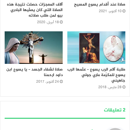
صلاة عند أقدام يسوع المسيح
آلاف المعجزات حصلت نتيجة هذه
الصلاة التي كان يصلّيها البادري
10 أكتوبر، 2021
بيو لمن طلب صلاته
18 أبريل، 2020
طلبة آلام الرب يسوع – علّمها الرب
صلاة لشفاء الجسد – يا يسوع ابن
يسوع للمكرّمة ماري جولي
داود ارحمنا
جاهيني
24 أكتوبر، 2017
28 مارس، 2018
‫2 تعليقات