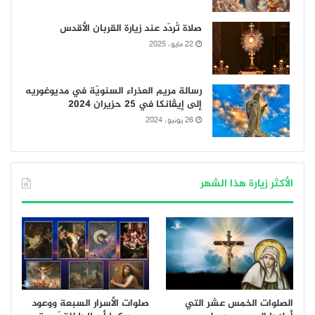
صلاة تُردّد عند زيارة القربان الأقدس
22 مايو، 2025
رسالة مريم العذراء السنويّة في مديوغوريه
إلى إيڤانكا في 25 حزيران 2024
26 يونيو، 2024
الأكثر زيارة هذا الشهر
الصلوات الخمس عشر التي
صلوات الأسرار السبعة ووعود