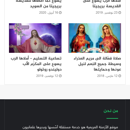
أملاها الرب يسوع على
يسوع كما أعطاها للقدّيسة
القديسة بريجيتا
بريجيتا من السويد
23 نوفمبر، 2019
16 أبريل، 2020
صلاة فعّالة الى مريم العذراء
تساعية التسليم – أملاها الرب
وسيطة جميع النِعم لنيل
يسوع على المكرّم الأب
عونها وحمايتها
دوليندو روتولو
12 مارس، 2018
12 نوفمبر، 2019
من نحن
موقع الأزمنة المريمية هو خدمة مستقلة أسّسها ويديرها علمانيون