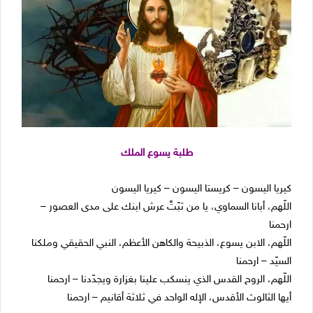
طلبة يسوع الملك
كيريا اليسون – كريستا اليسون – كيريا اليسون
اللّهم، أبانا السماوي، يا من ثبّتَّ عرش ابنك على مدى العصور –
ارحمنا
اللّهم، الابن يسوع، الذبيحة والكاهن الأعظم، النبي الحقيقي وملكنا
السيّد – ارحمنا
اللّهم، الروح القدس الذي ينسكب علينا بغزارة ويجدّدنا – ارحمنا
أيها الثالوث الأقدس، الإله الواحد في ثلاثة أقانيم – ارحمنا