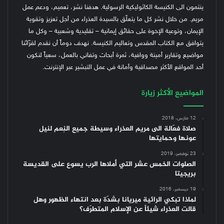
ينتمون الى الكنيسة الكاثوليكية الرسولية. هدفنا نشر، تعميم، ودعم عمل
مريم. من خلال نشر كل ما يتعلّق بالسيدة العذراء من أجل تعزيز وتقوية
الإيمان، وتوعية الإخوة على حقائق إيمانية – تقليدية وشعبية – وكل ما
يتوافق مع الكتاب المقدس وتعاليم الكنيسة.
نهدف دوماً أن نقدم لقرّائنا
مواضيع وتقارير أمينة ووافية، ثمرة أبحاث وتفاني بالعمل، سعياً لنكون
أحد المواقع الأكثر مصداقية وأمانة في عمل التبشير عبر الإنترنت.
المواضيع الأكثر زيارة
12 مارس، 2018
صلاة فعّالة الى مريم العذراء وسيطة جميع النِعم لنيل
عونها وحمايتها
23 نوفمبر، 2019
الصلوات الخمس عشر التي أملاها الرب يسوع على القديسة
بريجيتا
19 ديسمبر، 2016
لماذا تبكي الرائية ميريانا بشدّة بعد انتهاء الظهور وهل
قالت العذراء شيئاً عن الإسلام المتطرّف؟