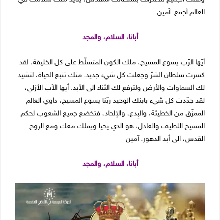
العالم أجمع. آمين.
أبانا، السلام، والمجد
أيّها الرّب يسوع المسيح، ملك الكون المتسلّط على كل الخليقة، لقد
كسرت سلطان الشرّ وجعلت كل شيء جديد. منك تنبع الحياة، لتشيد
لك السماوات والأرض ولترفع لك الثناء الى الأبد. أيها الآب الأزلي،
لقد جدّدت كل شيء بابنك الوحيد ربّنا يسوع المسيح، داوي العالم
الممزّق من الخطيئة، والبِدع، والإلحاد، فتخضع جميع الشعوب لحكم
المسيح اللطيف والعادل، هو الذي يحيا ويملك معك ومع الروح
القدس، الى أبد الدهور. آمين
أبانا، السلام، والمجد