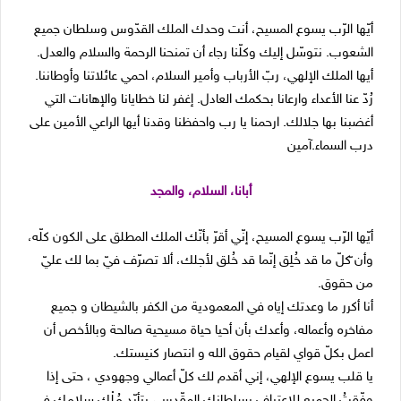
أيّها الرّب يسوع المسيح، أنت وحدك الملك القدّوس وسلطان جميع
الشعوب. نتوسّل إليك وكلّنا رجاء أن تمنحنا الرحمة والسلام والعدل.
أيها الملك الإلهي، ربّ الأرباب وأمير السلام، احمي عائلاتنا وأوطاننا.
رُدّ عنا الأعداء وارعانا بحكمك العادل. إغفر لنا خطايانا والإهانات التي
أغضبنا بها جلالك. ارحمنا يا رب واحفظنا وقدنا أيها الراعي الأمين على
درب السماء.آمين
أبانا، السلام، والمجد
أيّها الرّب يسوع المسيح، إنّي أقرّ بأنّك الملك المطلق على الكون كلّه،
وأن ّكلّ ما قد خُلِق إنّما قد خُلق لأجلك، ألا تصرّف فيّ بما لك عليّ
من حقوق.
أنا أكرر ما وعدتك إياه في المعمودية من الكفر بالشيطان و جميع
مفاخره وأعماله، وأعدك بأن أحيا حياة مسيحية صالحة وبالأخص أن
اعمل بكلّ قواي لقيام حقوق الله و انتصار كنيستك.
يا قلب يسوع الإلهي، إني أقدم لك كلّ أعمالي وجهودي ، حتى إذا
وفّقتُ الجميع للاعتراف بسلطانك المقّدس، يتأيّد مُلْك سلامك في