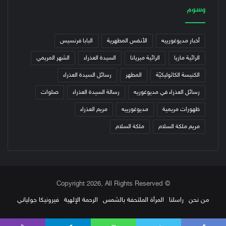
وسوم
أخبار مديوغورييه
الأنفس المطهرية
البابا فرنسيس
الرائية ماريا
الرائية ميريانا
السيدة العذراء
الشهر المريمي
الكنيسة الكاثوليكيّة
المطهر
رسائل السيدة العذراء
رسائل العذراء في مديوغوريه
رسالة السيدة العذراء
صلوات
ظهورات مريمية
مديوغورييه
مريم العذراء
مريم ملكة السلام
ملكة السلام
© Copyright 2026, All Rights Reserved
من نحن
راسلنا
المرأة الملتحفة بالشمس
الرحمة الإلهية
فيرونيكا جولياني