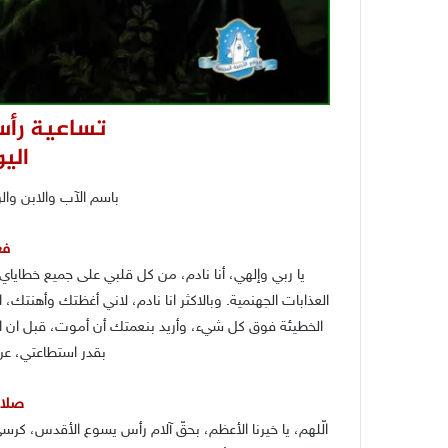
تساعية رأ
اليو
باسم الآب والابن والر
فع
يا ربي وإلهي، أنا نادم، من كل قلبي على جميع خطايا
العذابات الجهنمية. وبالاكثر انا نادم، لاني أغظتك وأهنتك
الخطيئة فوق كل شيء، وأريد بنعمتك أن أموت، قبل ان 
بقدر استطاعتي، عن 
صلاة 
الّلهم، يا خيرنا الأعظم، بحقّ آلام رأس يسوع الأقدس، كرسي 