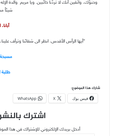
وحنوّك، واثقين أنك لا تردّنا خائبين. ويا مريم والدة الإله
شيئاً مم
أبانا،
“أيها الرأس الأقدس، انظر الى شقائنا وترأف علينا،
مسبحة 
طلبة 
شارك هذا الموضوع:
فيس بوك
X
WhatsApp
اشترك بالنشرة
أدخل بريدك الإلكتروني للإشتراك في هذا الموق