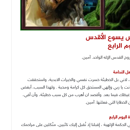
س يسوع الأقدس
م الرابع
وح القدس الإله الواحد. آمين.
ل الندامة
ي، لاني بل الخطيئة خسرت نفسي والخيرات الابدية، واستحققت
، انت يا ربي وإلهي المستحق كل كرامة ومحبة . ولهذا السبب، أبغض
اغيظك فيما بعد. وأقصد ان أهرب من كل سبب خطيئة، وأن أفي،
الخطايا التي فعلتها. آمين.
اليوم الرابع
الحكمة الإلهية ، إقبلنا إذ نُقبل إليك تائبين، متّكلين على مراحمك