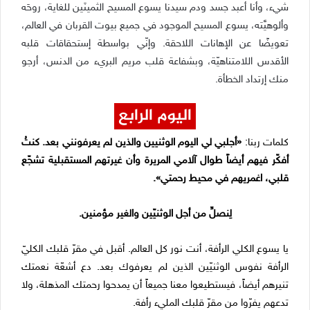
شيء، وأنا أعبد جسد ودم سيدنا يسوع المسيح الثمينَين للغاية، روحَه
وألوهيَّته، يسوع المسيح الموجود في جميع بيوت القربان في العالم،
تعويضًا عن الإهانات اللاحقة. وإنّي بواسطة إستحقاقات قلبه
الأقدس اللامتناهيّة، وبشفاعة قلب مريم البريء من الدنس، أرجو
منك إرتداد الخطأة.
اليوم الرابع
كلمات ربنا:
«أجلبي لي اليوم الوثنيين والذين لم يعرفونني بعد. كنتُ
أفكّر فيهم أيضاً طوال آلامي المريرة وأن غيرتهم المستقبلية تشجّع
قلبي، اغمريهم في محيط رحمتي
».
لِنصلِّ من أجل الوثنيّين والغير مؤمنين.
يا يسوع الكلي الرأفة، أنت نور كل العالم. أقبل في مقرّ قلبك الكليّ
الرأفة نفوس الوثنيّين الذين لم يعرفوك بعد. دع أشعّة نعمتك
تنيرهم أيضاً، فيستطيعوا معنا جميعاً أن يمدحوا رحمتك المذهلة، ولا
تدعهم يفرّوا من مقرّ قلبك المليء رأفة.