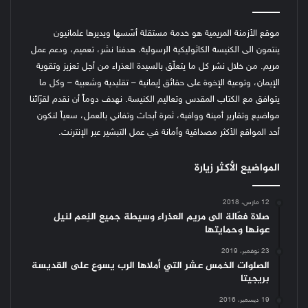
موقع الأزمنة المريمية هو خدمة مستقلة أسّسها ويديرها علمانيون
ينتمون الى الكنيسة الكاثوليكية الرسولية. هدفنا نشر، تعميم، ودعم عمل
مريم. من خلال نشر كل ما يتعلّق بالسيدة العذراء من أجل تعزيز وتقوية
الإيمان، وتوعية الإخوة على حقائق إيمانية – تقليدية وشعبية – وكل ما
يتوافق مع الكتاب المقدس وتعاليم الكنيسة.
نهدف دوماً أن نقدم لقرّائنا
مواضيع وتقارير أمينة ووافية، ثمرة أبحاث وتفاني بالعمل، سعياً لنكون
أحد المواقع الأكثر مصداقية وأمانة في عمل التبشير عبر الإنترنت.
المواضيع الأكثر زيارة
12 مارس، 2018
صلاة فعّالة الى مريم العذراء وسيطة جميع النِعم لنيل
عونها وحمايتها
23 نوفمبر، 2019
الصلوات الخمس عشر التي أملاها الرب يسوع على القديسة
بريجيتا
19 ديسمبر، 2016