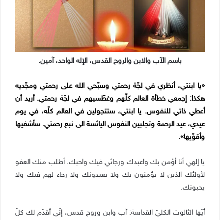
باسم الآب والابن والروح القدس، الإله الواحد، آمين.
«يا ابنتي، أنظري في لجّة رحمتي وسبّحي الله على رحمتي ومجّديه
هكذا: إجمعي خطأة العالم كلّهم وغطّسيهم في لجّة رحمتي. أريد أن
أعطي ذاتي للنفوس. يا ابنتي، ستتجولين في العالم كلّه، في يوم
عيدي، عيد الرحمة وتجلبين النفوس اليائسة الى نبع رحمتي. سأشفيها
وأقوّيها».
يا إلهي أنا أؤمن بك واعبدك ورجائي فيك واحبك. أطلب منك العفو
لأولئك الذين لا يؤمنون بك ولا يعبدونك ولا رجاء لهم فيك ولا
يحبونك.
أيّها الثالوث الكليّ القداسة: آب وابن وروح قدس، إنّي أقدّم لك كلّ