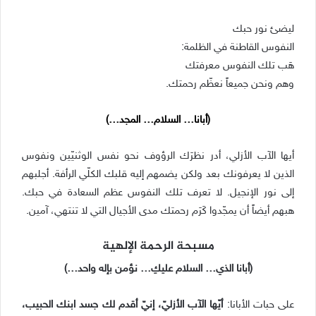
ليضئ نور حبك
النفوس القاطنة في الظلمة:
هَب تلك النفوس معرفتك
وهم ونحن جميعاً نعظّم رحمتك.
(أبانا… السلام… المجد…)
أيها الآب الأزلي، أدر نظرَك الرؤوف نحو نفس الوثنيّين ونفوس
الذين لا يعرفونك بعد ولكن يضمهم إليه قلبك الكلّي الرأفة. أجلبهم
إلى نور الإنجيل. لا تعرف تلك النفوس عظم السعادة في حبك.
هبهم أيضاً أن يمجّدوا كَرَم رحمتك مدى الأجيال التي لا تنتهي، آمين.
مسبحة الرحمة الإلهية
(أبانا الذي… السلام عليكِ… نؤمن بإله واحد…)
على حبات الأبانا:
أيّها الآب الأزليّ، إنيّ أقدم لك جسد ابنك الحبيب،