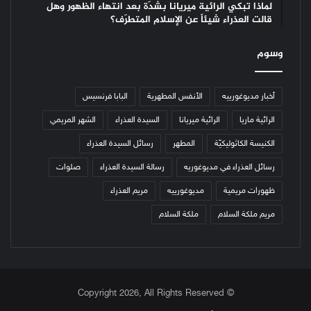
لماذا تبكي الرائية ميريانا بشدّة بعد انتهاء الظهور وهل
قالت العذراء شيئاً عن الإسلام المتطرّف؟
وسوم
أخبار مديوغورييه
الأنفس المطهرية
البابا فرنسيس
الرائية ماريا
الرائية ميريانا
السيدة العذراء
الشهر المريمي
الكنيسة الكاثوليكيّة
المطهر
رسائل السيدة العذراء
رسائل العذراء في مديوغوريه
رسالة السيدة العذراء
صلوات
ظهورات مريمية
مديوغورييه
مريم العذراء
مريم ملكة السلام
ملكة السلام
© Copyright 2026, All Rights Reserved