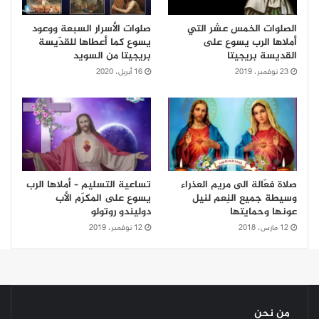
الصلوات الخمس عشر التي
صلوات الأسرار السبعة ووعود
أملاها الرب يسوع على
يسوع كما أعطاها للقدّيسة
القديسة بريجيتا
بريجيتا من السويد
23 نوفمبر، 2019
16 أبريل، 2020
صلاة فعّالة الى مريم العذراء
تساعية التسليم – أملاها الرب
وسيطة جميع النِعم لنيل
يسوع على المكرّم الأب
عونها وحمايتها
دوليندو روتولو
12 مارس، 2018
12 نوفمبر، 2019
من نحن