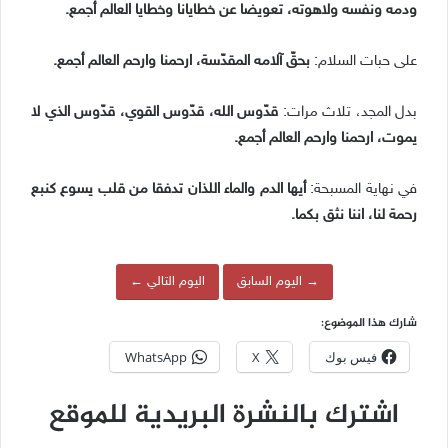
ودمه ونفسه ولاهوته، تعويضا عن خطايانا وخطايا العالم أجمع.
على حبات السلام:
بحقّ آلامه المقدّسة، ارحمنا وارحم العالم أجمع.
بدل المجد، تلاث مرات:
قدّوس الله، قدّوس القوي، قدّوس الذي لا
يموت، ارحمنا وارحم العالم أجمع.
في نهاية المسبحة:
أيها الدم والماء اللذان تدفقا من قلب يسوع كنبع
رحمة لنا، اننا نثق بكما.
→ اليوم السابق
اليوم التالي ←
شارك هذا الموضوع:
فيس بوك
X
WhatsApp
اشترك بالنشرة البريدية للموقع