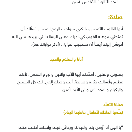
– المجد للثالوث الأقدس. آمين
صلاة:
أيها الثالوث الأقدس، باركني بمواهب الروح القدس. أسألك أن
تمنحني موهبة الفهم، كي أدرك معنى الرسالة التي يريدها مني الله.
أتوسّل إليك أيضاً أن تستجيب لنواياي (أذكر نواياك هنا).
أبانا والسلام والمجد
بصوتي وبقلبي، أمجّدك أيها الآب والابن والروح القدس، لأنك
عظيم وأعمالك جبّارة وصالحة. أنت وحدك إلهي. لك كل التسبيح
والإكرام والمجد الآن والى الأبد. آمين
صلاة التعبّد
(علّمها الملاك لأطفال فاطيما الرعاة)
“يا إلهي أنا أؤمن بك واعبدك ورجائي فيك واحبك. أطلب منك