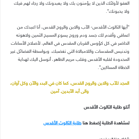
العفو لأولئك الذين لا يؤمنون بك ولا يعبدونك ولا رجاء لهم فيك
ولا يحبونك”.
“أيها الثالوث الأقدس- الآب والابن والروح القدس، أنا اعبدك من
اعماقي وأقدم لك جسد ودم وروح يسوع المسيح الثمين ولاهوته
الحاضر في كل كؤوس القربان المقدس في العالم، لأصلاح الأساءات
وتدنيس المقدسات واللامبالاة التي تغضبك. وبواسطة الفضائل غير
المحدودة لقلبه الأقدس وقلب مريم الطاهر، أتوسل اليك لهداية
الخطاة المساكين”.
المجد للآب والابن والروح القدس، كما كان في البدء والآن وكل آوان،
والى أبد الآبدين. آمين
أتلو طلبة الثالوث الأقدس
لمشاهدة الطلبة إضغط هنا
طلبة الثالوث الأقدس