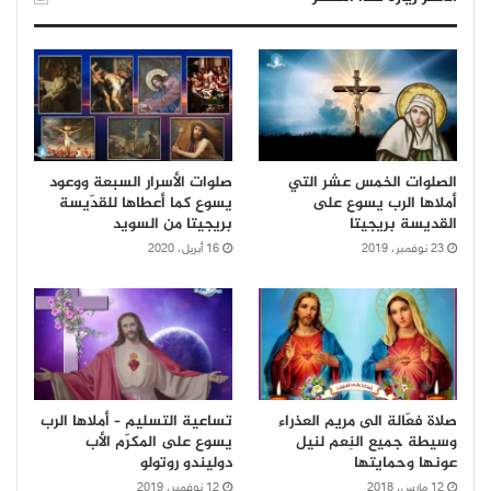
الصلوات الخمس عشر التي
صلوات الأسرار السبعة ووعود
أملاها الرب يسوع على
يسوع كما أعطاها للقدّيسة
القديسة بريجيتا
بريجيتا من السويد
23 نوفمبر، 2019
16 أبريل، 2020
صلاة فعّالة الى مريم العذراء
تساعية التسليم – أملاها الرب
وسيطة جميع النِعم لنيل
يسوع على المكرّم الأب
عونها وحمايتها
دوليندو روتولو
12 مارس، 2018
12 نوفمبر، 2019