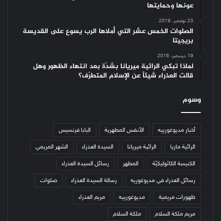
عونها وحمايتها
23 نوفمبر، 2019
الصلوات الخمس عشر التي أملاها الرب يسوع على القديسة
بريجيتا
19 ديسمبر، 2016
لماذا تبكي الرائية ميريانا بشدّة بعد انتهاء الظهور وهل
قالت العذراء شيئاً عن الإسلام المتطرّف؟
وسوم
أخبار مديوغورييه
الأنفس المطهرية
البابا فرنسيس
الرائية ماريا
الرائية ميريانا
السيدة العذراء
الشهر المريمي
الكنيسة الكاثوليكيّة
المطهر
رسائل السيدة العذراء
رسائل العذراء في مديوغوريه
رسالة السيدة العذراء
صلوات
ظهورات مريمية
مديوغورييه
مريم العذراء
مريم ملكة السلام
ملكة السلام