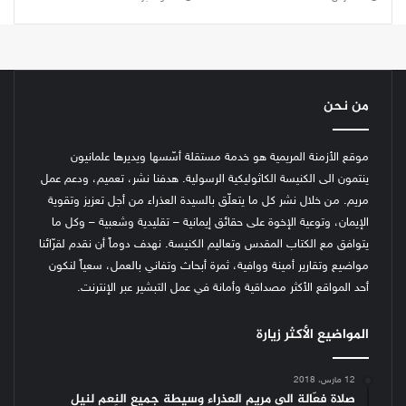
من نحن
موقع الأزمنة المريمية هو خدمة مستقلة أسّسها ويديرها علمانيون
ينتمون الى الكنيسة الكاثوليكية الرسولية. هدفنا نشر، تعميم، ودعم عمل
مريم. من خلال نشر كل ما يتعلّق بالسيدة العذراء من أجل تعزيز وتقوية
الإيمان، وتوعية الإخوة على حقائق إيمانية – تقليدية وشعبية – وكل ما
يتوافق مع الكتاب المقدس وتعاليم الكنيسة.
نهدف دوماً أن نقدم لقرّائنا
مواضيع وتقارير أمينة ووافية، ثمرة أبحاث وتفاني بالعمل، سعياً لنكون
أحد المواقع الأكثر مصداقية وأمانة في عمل التبشير عبر الإنترنت.
المواضيع الأكثر زيارة
12 مارس، 2018
صلاة فعّالة الى مريم العذراء وسيطة جميع النِعم لنيل