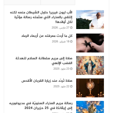
الأب ليون فيريرا حاول الشيطان منعه لكنه
إلتقى بالعذراء التي سلّمته رسالة مؤثّرة
لكل أولادها!
27 مارس، 2026
كل ما أردت معرفته عن أربعاء الرماد
18 فبراير، 2026
صلاة إلى مريم سلطانة السلام لتهدئة
الغضب الإلهي
23 مايو، 2025
صلاة تُردّد عند زيارة القربان الأقدس
22 مايو، 2025
رسالة مريم العذراء السنويّة في مديوغوريه
إلى إيڤانكا في 25 حزيران 2024