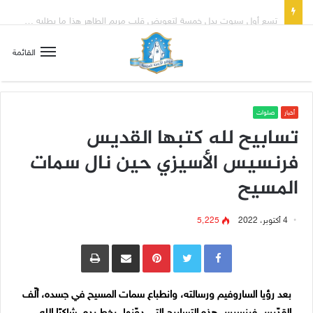
تسع أول سبوت بدل خمسة لتعويض قلب مريم الطاهر هذا ما يطلبه يسوع!
القائمة
أخبار
صلوات
تسابيح لله كتبها القديس
فرنسيس الأسيزي حين نال سمات
المسيح
4 أكتوبر، 2022
5٬225
Pinterest
مشاركة عبر البريد
طباعة
بعد رؤيا الساروفيم ورسالته، وانطباع سمات المسيح في جسده، ألّف