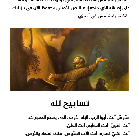
القدّيس فرنسيس هذه التسابيح التي دوّنها، بخط يده، شاكرًا الله
على إحسانه الذي منحه إياه. النص الأصلي محفوظ الآن في بازيليك
القدّيس فرنسيس في أسيزي.
تسابيح لله
قدّوسٌ أنت، أيها الرب، الإله الأوحد، الذي يصنع المعجزات.
أنت القويّ، أنت العظيم، أنت العليّ،
أنت الكليّ القدرة، أنت الآب القدّوس، ملك السماء والأرض.