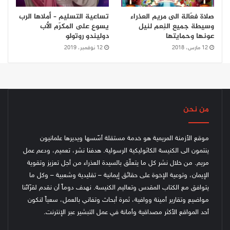
صلاة فعّالة الى مريم العذراء
تساعية التسليم – أملاها الرب
وسيطة جميع النِعم لنيل
يسوع على المكرّم الأب
عونها وحمايتها
دوليندو روتولو
12 مارس، 2018
12 نوفمبر، 2019
من نحن
موقع الأزمنة المريمية هو خدمة مستقلة أسّسها ويديرها علمانيون
ينتمون الى الكنيسة الكاثوليكية الرسولية. هدفنا نشر، تعميم، ودعم عمل
مريم. من خلال نشر كل ما يتعلّق بالسيدة العذراء من أجل تعزيز وتقوية
الإيمان، وتوعية الإخوة على حقائق إيمانية – تقليدية وشعبية – وكل ما
يتوافق مع الكتاب المقدس وتعاليم الكنيسة.
نهدف دوماً أن نقدم لقرّائنا
مواضيع وتقارير أمينة ووافية، ثمرة أبحاث وتفاني بالعمل، سعياً لنكون
أحد المواقع الأكثر مصداقية وأمانة في عمل التبشير عبر الإنترنت.