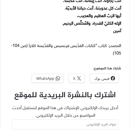
أنت رجاؤنا، أنت إيماننا، أنت محبّتنا،
أنت كل عذوبتنا، أنت حياتنا الأبديّة.
أيها الربّ العظيم والعجيب،
الإله الكليّ القدرة، والمُخلِّص الرحيم.
آمين
المصدر: كتاب “كتابات القدّيس فرنسيس والقدّيسة كلارا (ص 104-
105)
شارك هذا الموضوع:
فيس بوك
X
WhatsApp
اشترك بالنشرة البريدية للموقع
أدخل بريدك الإلكتروني للإشتراك في هذا الموقع لتستقبل أحدث
المواضيع من خلال البريد الإلكتروني.
عنوان