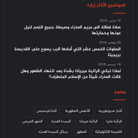
المواضيع الأكثر زيارة
12 مارس، 2018
صلاة فعّالة الى مريم العذراء وسيطة جميع النِعم لنيل
عونها وحمايتها
23 نوفمبر، 2019
الصلوات الخمس عشر التي أملاها الرب يسوع على القديسة
بريجيتا
19 ديسمبر، 2016
لماذا تبكي الرائية ميريانا بشدّة بعد انتهاء الظهور وهل
قالت العذراء شيئاً عن الإسلام المتطرّف؟
وسوم
أخبار مديوغورييه
الأنفس المطهرية
البابا فرنسيس
الرائية ماريا
الرائية ميريانا
السيدة العذراء
الشهر المريمي
الكنيسة الكاثوليكيّة
المطهر
رسائل السيدة العذراء