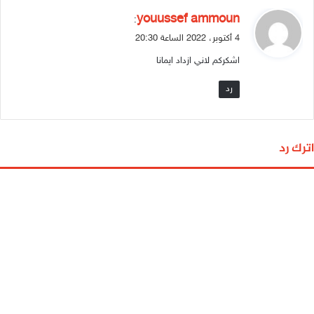
ي
youussef ammoun
:
ق
4 أكتوبر، 2022 الساعة 20:30
و
اشكركم لاني ازداد ايمانا
ل
رد
اترك رد