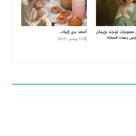
صعوبات توجّه بإيمان
أعهَدُ بي إليك…
رس بهذه الصلاة
13 نوفمبر، 2015