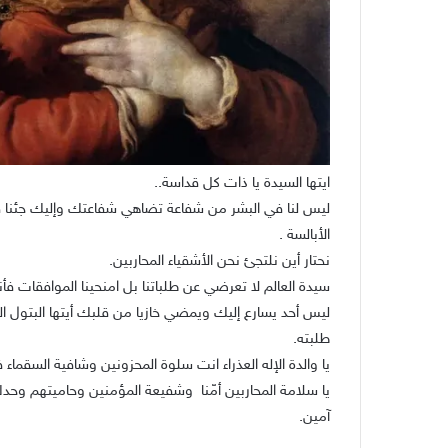
ايتها السيدة يا ذات كل قداسة..
ليس لنا في البشر من شفاعة تضاهي شفاعتك وإليك جئنا فإ
الأبالسة .
نحتار أين نلتجئ نحن الأشقياء المحاربين.
سيدة العالم لا تعرضي عن طلباتنا بل امنحينا الموافقات فأنت
ليس أحد يسارع إليك ويمضي خازيا من قلبك أيتها البتول ال
طلبته.
يا والدة الإله العذراء انت سلوة المحزونين وشافية السق
يا سلامة المحاربين أمّنا وشفيعة المؤمنين وحاميتهم وحد
آمين.