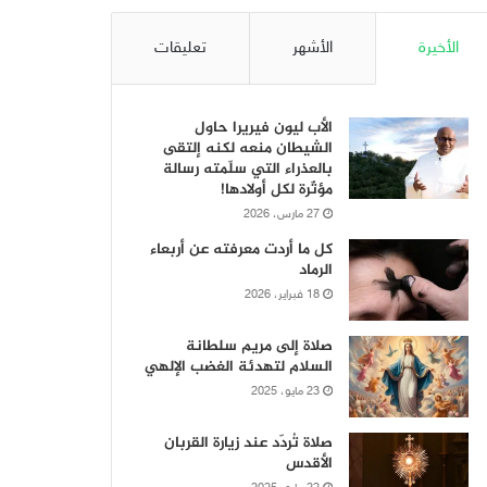
الأخيرة
الأشهر
تعليقات
الأب ليون فيريرا حاول
الشيطان منعه لكنه إلتقى
بالعذراء التي سلّمته رسالة
مؤثّرة لكل أولادها!
27 مارس، 2026
كل ما أردت معرفته عن أربعاء
الرماد
18 فبراير، 2026
صلاة إلى مريم سلطانة
السلام لتهدئة الغضب الإلهي
23 مايو، 2025
صلاة تُردّد عند زيارة القربان
الأقدس