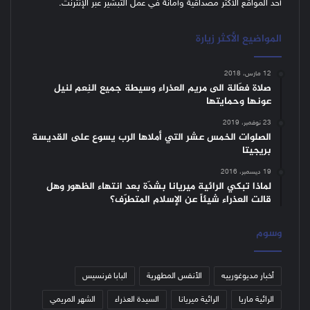
أحد المواقع الأكثر مصداقية وأمانة في عمل التبشير عبر الإنترنت.
المواضيع الأكثر زيارة
12 مارس، 2018
صلاة فعّالة الى مريم العذراء وسيطة جميع النِعم لنيل
عونها وحمايتها
23 نوفمبر، 2019
الصلوات الخمس عشر التي أملاها الرب يسوع على القديسة
بريجيتا
19 ديسمبر، 2016
لماذا تبكي الرائية ميريانا بشدّة بعد انتهاء الظهور وهل
قالت العذراء شيئاً عن الإسلام المتطرّف؟
وسوم
أخبار مديوغورييه
الأنفس المطهرية
البابا فرنسيس
الرائية ماريا
الرائية ميريانا
السيدة العذراء
الشهر المريمي