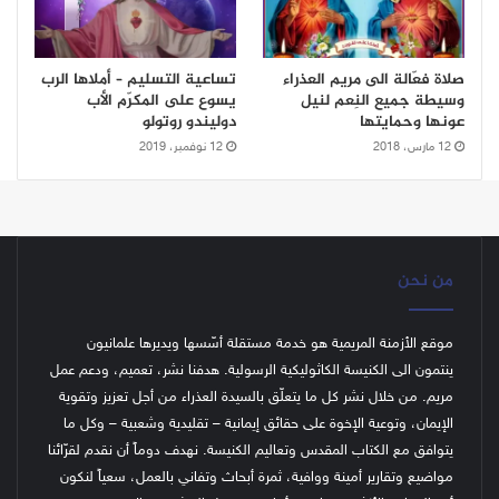
صلاة فعّالة الى مريم العذراء
تساعية التسليم – أملاها الرب
وسيطة جميع النِعم لنيل
يسوع على المكرّم الأب
عونها وحمايتها
دوليندو روتولو
12 مارس، 2018
12 نوفمبر، 2019
من نحن
موقع الأزمنة المريمية هو خدمة مستقلة أسّسها ويديرها علمانيون
ينتمون الى الكنيسة الكاثوليكية الرسولية. هدفنا نشر، تعميم، ودعم عمل
مريم. من خلال نشر كل ما يتعلّق بالسيدة العذراء من أجل تعزيز وتقوية
الإيمان، وتوعية الإخوة على حقائق إيمانية – تقليدية وشعبية – وكل ما
يتوافق مع الكتاب المقدس وتعاليم الكنيسة.
نهدف دوماً أن نقدم لقرّائنا
مواضيع وتقارير أمينة ووافية، ثمرة أبحاث وتفاني بالعمل، سعياً لنكون