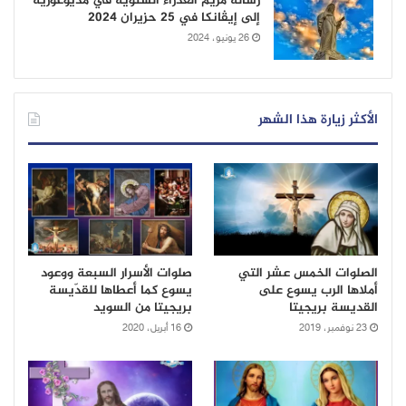
رسالة مريم العذراء السنويّة في مديوغوريه
إلى إيڤانكا في 25 حزيران 2024
26 يونيو، 2024
الأكثر زيارة هذا الشهر
الصلوات الخمس عشر التي
صلوات الأسرار السبعة ووعود
أملاها الرب يسوع على
يسوع كما أعطاها للقدّيسة
القديسة بريجيتا
بريجيتا من السويد
23 نوفمبر، 2019
16 أبريل، 2020