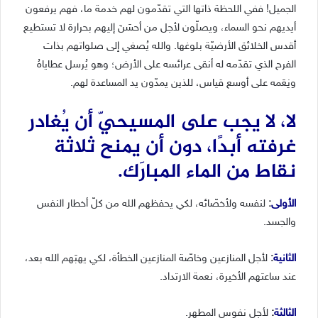
الجميل! ففي اللحظة ذاتها التي تقدّمون لهم خدمة ما، فهم يرفعون
أيديهم نحو السماء، ويصلّون لأجل من أحسَنَ إليهم بحرارة لا تستطيع
أقدس الخلائق الأرضيّة بلوغها. والله يُصغي إلى صلواتهم بذات
الفرح الذي تقدّمه له أنقى عرائسه على الأرض؛ وهو يُرسل عطاياهُ
ونِعَمه على أوسع قياس، للذين يمدّون يد المساعدة لهم.
لا، لا يجب على المسيحيّ أن يُغادر
غرفته أبدًا، دون أن يمنح ثلاثة
نقاط من الماء المبارَك.
الأولى
:
لنفسه ولأخصّائه، لكي يحفظهم الله من كلّ أخطار النفس
والجسد.
الثانية
:
لأجل المنازعين وخاصّة المنازعين الخطأة، لكي يهبَهم الله بعد،
عند ساعتهم الأخيرة، نعمة الارتداد.
الثالثة
:
لأجل نفوس المطهر.