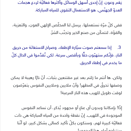
نِعَم وعون. إنّ إحدى أسهل الوسائل وأكثرها فعاليّة لردع هجمات
العدوّ الجهنّمي، هو الاستعمال التقوي للمياه المباركة.
ففي كلّ مرّة نستعملها، يرسل لنا المخلّص الإلهي العون، والتعزية،
والقوّة، لنتمكّن من صنع الخير وتجنّب الشرّ.
3. إذا سمعتم صوت سيّارة الإطفاء، وصراخ الاستغاثة من حريق
النار، فإنّكم ستهبّون حقًّا وبأقصى سرعة، لكي تُقدِّموا في الحال كلّ
ما يخدم في إطفاء الحريق.
ولكن، ها أنتم ما زلتم بعد غير مقتنعين بثبات، أنّ نارًا رهيبة لا يمكن
وصفها تحرقُ في المطهر! وأنّ ملايين وملايين النفوس يتعرّضون
لوقت طويل للهيب هذه النار المرعبة!
إذًا! بإمكاننا وبدون أي عناءٍ أو مجهود يُذكر، أن نساعد النفوس
الموجودة في اللهيب. إنّ نقطة واحدة من المياه المباركة هي ذات
فعاليّة كبيرة لهم، وسنكون بكلّ تأكيد كسالى بشكل كبير، لو أنّنا
سنتراجع أمام هذا المجهود!