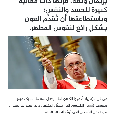
بإيمان وثقة، فإنّها ذاتُ فعاليّة
كبيرة للجسد والنفس؛
وباستطاعتها أن تُقدِّم العون
بشكلٍ رائع لنفوس المطهر.
في كلّ مرّة يُباركُ فيها الكاهن الماء ليجعل منه ماءً مباركًا، فهو
يتصرّف كمُمثّل للكنيسة، التي يتقبَّل المخلّص دائمًا صلواتها برضى،
مهما يكن الشخص الذي تُرفَع الصلاة لأجله.