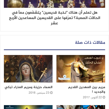
هل تعلم أن هناك "نخبة قديسين" يتشفّعون معاً في
الحالات الصعبة؟ تعرّفوا على القديسين المساعدين الأربع
عشر
مقالات ذات صلة
مريم بين العهدين القديم
السماء حزينة ومريم العذراء تبكي
والجديد !
23 سبتمبر، 2016
22 أكتوبر، 2017