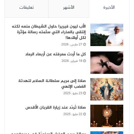
الأخيرة
الأشهر
تعليقات
الأب ليون فيريرا حاول الشيطان منعه لكنه
إلتقى بالعذراء التي سلّمته رسالة مؤثّرة
لكل أولادها!
27 مارس، 2026
كل ما أردت معرفته عن أربعاء الرماد
18 فبراير، 2026
صلاة إلى مريم سلطانة السلام لتهدئة
الغضب الإلهي
23 مايو، 2025
صلاة تُردّد عند زيارة القربان الأقدس
22 مايو، 2025