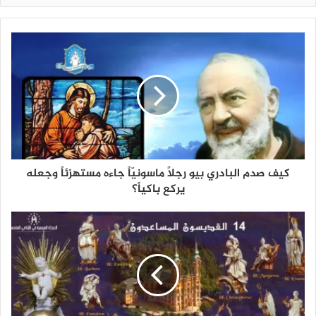
كيف صدم البادري بيو رجلاً ماسونيّاً جاءه مستهزئاً وجعله
يركع باكياً؟