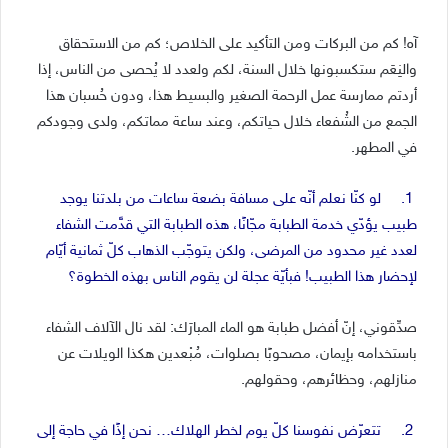
آه! كم من البركات ومن التأكيد على الخلاص؛ كم من الاستحقاق
والنِعَم ستكسبونها خلال السنة، لكم ولعدد لا يُحصى من الناس، إذا
أردتم ممارسة عمل الرحمة الصغير والبسيط هذا، ودون حُسبان هذا
الجمع من الشُفعاء خلال حياتكم، وعند ساعة مماتكم، ولدى وجودكم
في المطهر.
1. لو كنّا نعلم أنّه على مسافة بضعة ساعات من بلدتنا يوجد
طبيب يؤدّي خدمة الطبابة مجّانًا، هذه الطبابة التي قدَّمت الشفاء
لعدد غير محدود من المرضى، ولكن يتوجّب الذهاب كلّ ثمانية أيّام
لإحضار هذا الطبيب! فبأيّة عجلة لن يقوم الناس بهذه الخطوة؟
صدِّقوني، إنّ أفضل طبابة هو الماء المبارَك: لقد نال الآلاف الشفاء
باستخدامه بإيمان، مصحوبًا بصلوات، مُبْعدين هكذا الويلات عن
منازلهم، وحظائرهم، وحقولهم.
2. تتعرّض نفوسنا كلّ يوم لخطر الهلاك… نحن إذًا في حاجة إلى