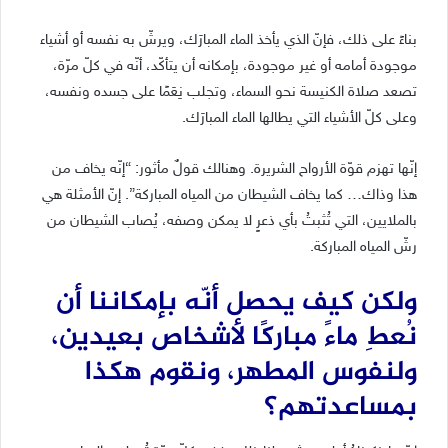
بناءً على ذلك، فإنّ الذي يأخذ الماء المبارَك، ويرشّ به نفسه أو أشياء
موجودة أمامه أو غير موجودة، بإمكانه أن يتأكّد، أنّه في كلّ مرّة،
تصعد صلاة الكنيسة نحو السماء، وتجلب نِعَمًا على جسده ونفسه،
وعلى كلّ الأشياء التي يطالها الماء المبارَك.
إنّها تهزم قوّة الأرواح الشريرة. وهنالك قولٌ مأثور: “إنّه يخاف من
هذا وذاك… كما يخاف الشيطان من المياه المباركة”. إنّ الأمثلة هي
بالملايين، التي تُثبتُ بأي ذعرٍ لا يمكن وصفه، يُصاب الشيطان من
رشّ المياه المباركة.
ولكن كيف يحصل أنّه بإمكاننا أن
نُعطِ ماءً مباركًا لأشخاص بعيدين،
ولنفوس المطهر، ونقوم هكذا
بمساعدتهم؟