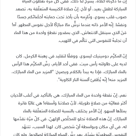
إنّ ما ذكرناهُ أعلاه، يشرح لنا ذلك. ففي كلّ مرّة تُعطون المياه
المباركة لطفلٍ بعيد، أو لأخ، إنّ صلاة الكنيسة المتعلّقة به، تصعد
صوب قلب يسوع، وتُلزِمه بأن يأخذ تحت حمايته أخصّائكم جسدًا
ونفسًا. إنّه الأمر ذاته عندما نرشُّ ماءً مبارَكًا لأجل نفوس المطهر. آه!
مَنْ الذي سينقل الانتعاش، الذي بمقدور نقطةٍ واحدة من هذا الماء
أن تجلبهُ للنفوس التي تتألّم في اللهيب.
إنّ المكرَّم دومينيك ليسوع، ووفقًا لتقليد في رهبنة الكرمل، كان
لديه على طاولته رأس ميت. ففي أحد الأيام، رشّ المكرَّم هذا الرأس
بالماء المبارَك، فإذا به يبدأ بالكلام ويصرخ: “المزيد من الماء المبارَك،
المزيد منه! إنّه يُطْفئ ألسنة النار الكاوية”.
نعم، إنّ نقطة واحدة من الماء المبارَك، هي بالتأكيد في أغلب الأحيان
أكثر فعاليّة من صلاةٍ طويلة، لأنّ صلاتنا وآسفاه! هي غالبًا فاترة
يملأها السهو. إنّ الأمر يختلف بالنسبة للصلاة المتعلّقة بالماء
المبارَك. إنّ هذه الصلاة تحلو للمخلّص الإلهيّ، في كلّ مرّة نقدّمها
له، في أي مكان وبواسطة أيّ شخص كان. لهذا السبب، تتنهّد
النفوس المطهريّة بشدّة، بعد رشّ المياه المبارَكة لصالحها. ولو كان