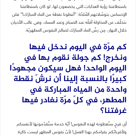
باستطاعتنا رؤية العذابات التي يخضعون لها، لو كان باستطاعتنا
الإحساس بتوسّلاتهم المُلحّة: “أعطونا نقطة من الماء المبارَك!” فلن
نتخلّف عن المحاولة أقلّه عند الصباح وعند المساء، وفي غالب الأحيان
خلال النهار، مِن رشّ الماء المبارَك لصالح النفوس المطهريّة.
كم مرّة في اليوم ندخل فيها
ونخرج! كم جولة نقوم بها في
اليوم الواحد! فهل سيكون مجهودًا
كبيرًا بالنسبة إلينا أن نرشّ نقطة
واحدة من المياه المباركة في
المطهر، في كلّ مرّة نغادر فيها
غرفتنا؟
أي فرحٍ ستُعطونه لهذه النفوس! أيّة خدمة ستُقدّمونها لأنفسكم
ولأقربائكم بقيامكم بهذا العمل! لأنّ نفوس المطهر ليست ناكرة