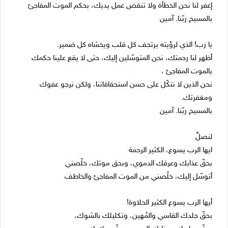
إغفر لنا نحن الخطأة ولا تنقض عمل يديك، بحكم الموت المفاجئ
بالمسيح ربّنا. آمين
يا رب! الذي لرؤيته يرتجف كل قلب ويخشاه كل ضمير.
أظهر لنا رحمتك، نحن المتوسّلين إليك، حتى لا يقع علينا حكمك
بالموت المفاجئ ،
نحن الذين لا نتكّل على حسن استحقاقاتنا، ولكن نرجو عفوك
ومغفرتك.
بالمسيح ربّنا. آمين
لنصلِّ
ايها الرب يسوع، الكثير الرحمة
بحقّ عذابك وعرقك الدموي، وبحق موتك، خلّصني
أتوسّل إليك، خلّصني من الموت المفاجئ والخاطف
أيها الرب يسوع الكثير الحلاوة!
بحقّ جلدك القاسي والمُهين، وتكليلك بالشوك،