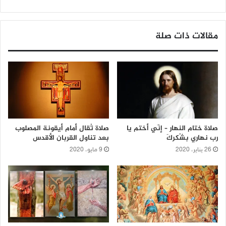
مقالات ذات صلة
صلاة ختام النهار – إنّي أختم يا
صلاة تُقال أمام أيقونة المصلوب
رب نهاري بشُكركَ
بعد تناول القربان الأقدس
26 يناير، 2020
9 مايو، 2020