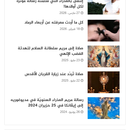
إلتقى بالعذراء التي سلّمته رسالة مؤثّرة
لكل أولادها!
27 مارس، 2026
كل ما أردت معرفته عن أربعاء الرماد
18 فبراير، 2026
صلاة إلى مريم سلطانة السلام لتهدئة
الغضب الإلهي
23 مايو، 2025
صلاة تُردّد عند زيارة القربان الأقدس
22 مايو، 2025
رسالة مريم العذراء السنويّة في مديوغوريه
إلى إيڤانكا في 25 حزيران 2024
26 يونيو، 2024