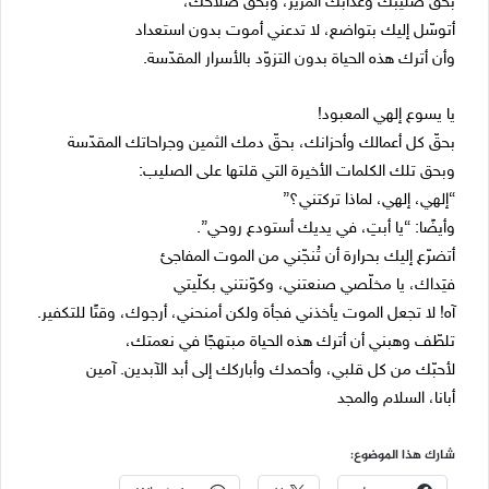
بحقّ صليبك وعذابك المرير، وبحقّ صلاحك،
أتوسّل إليك بتواضع، لا تدعني أموت بدون استعداد
وأن أترك هذه الحياة بدون التزوّد بالأسرار المقدّسة.
يا يسوع إلهي المعبود!
بحقّ كل أعمالك وأحزانك، بحقّ دمك الثمين وجراحاتك المقدّسة
وبحق تلك الكلمات الأخيرة التي قلتها على الصليب:
“إلهي، إلهي، لماذا تركتني؟”
وأيضًا: “يا أبتِ، في يديك أستودع روحي”.
أتضرّع إليك بحرارة أن تُنجّني من الموت المفاجئ
فيَداك، يا مخلّصي صنعتني، وكوّنتني بكلّيتي
آه! لا تجعل الموت يأخذني فجأة ولكن أمنحني، أرجوك، وقتًا للتكفير.
تلطّف وهبني أن أترك هذه الحياة مبتهجًا في نعمتك،
لأحبّك من كل قلبي، وأحمدك وأباركك إلى أبد الآبدين. آمين
أبانا، السلام والمجد
شارك هذا الموضوع: