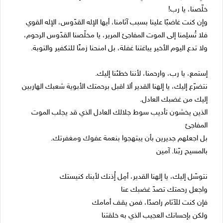
خلّصنا، يا رب!
وإن كنت غاضبًا علينا بسبب آثامنا، أيها الإله القدّوس، الإله القوي
فلا تُسلِمنا إلى الموت المفاجئ المرير، يا مخلّصنا القدّوس الرحوم،
ولا تدع اليوم الأخير يباغتنا غفلة، بل امنحنا زمنًا للتكفير والتوبة.
إستمع، يا رب، وارحمنا، لأننا خطئنا إليك.
نتضرّع إليك، يا إلهنا القدير ألا اقبل برحمتك الأبوية شعبك الهاربين
إليك من غضبك العادل.
الذين يخشون تأديب سوط جلالك العادل الذي قد يجلب الموت
المفاجئ
بل اجعلهم جديرين بأن يبتهجوا بنعمة عفوك ومغفرتك.
بالمسيح ربّنا. آمين
نتوسّل إليك، يا إلهنا القدير، أمِل إُذنك لأبناء كنيستك
واجعل رحمتك تصدّ غضبك عنا
فإن كنت للآثام راصدًا، فمن يقف أمامك
ولكن بإحسانك العجيب الذي به خلقتنا