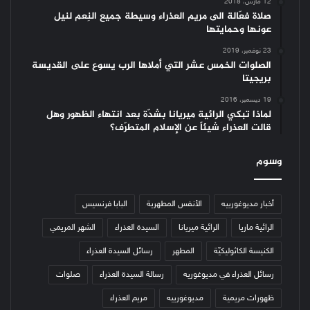
12 مارس، 2018
صلاة فعّالة الى مريم العذراء وسيطة جميع النِعم لنيل
عونها وحمايتها
23 نوفمبر، 2019
الصلوات الخمس عشر التي أملاها الرب يسوع على القديسة
بريجيتا
19 ديسمبر، 2016
لماذا تبكي الرائية ميريانا بشدّة بعد انتهاء الظهور وهل
قالت العذراء شيئاً عن الإسلام المتطرّف؟
وسوم
أخبار مديوغورييه
الأنفس المطهرية
البابا فرنسيس
الرائية ماريا
الرائية ميريانا
السيدة العذراء
الشهر المريمي
الكنيسة الكاثوليكيّة
المطهر
رسائل السيدة العذراء
رسائل العذراء في مديوغوريه
رسالة السيدة العذراء
صلوات
ظهورات مريمية
مديوغورييه
مريم العذراء