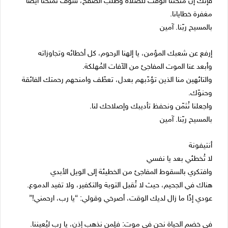
فإنك إن منحتنا الوقت للصلاة وطلب الصفح، سوف تمنحنا أيضًا
مغفرة خطايانا.
بالمسيح ربّنا. آمين
إرفع عن شعبك المؤمن، يا إلهنا الرحوم، كل أخطائه وتجاوزاته
وأبعد عنا الموت المفاجئ من الآفات المُهلكة.
والتائهين منا الذين تؤدّبهم بعدل، تعطّف وامنحهم رحمتك الفائقة
وحنوّك.
واجعلنا نُثمّن ونحفظ تأديبك وإصلاحك لنا.
بالمسيح ربّنا. آمين
أنتيفونة
لا تُخطئي بعد يا نفسي
وافتكري بالسقوط المفاجئ من الخطيئة إلى الويل الأبدي
هناك في الجحيم، حيث لا تُقبل التوبة والتكفير، ولا تفيد الدموع.
عودي إذًا ما زال لديك الوقت، أصرخي وقولي: “يا رب، ارحمني!”
في خضم الحياة نحن في موت: فلِمن نذهب إذن، يا رب ليُعيننا.